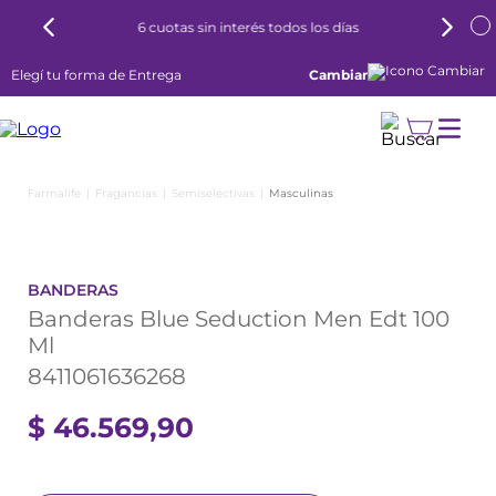
6 cuotas sin interés todos los días
Elegí tu forma de Entrega
Cambiar
Fragancias
Semiselectivas
Masculinas
BANDERAS
Banderas Blue Seduction Men Edt 100
Ml
8411061636268
$
46
.
569
,
90