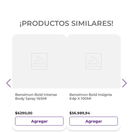
¡PRODUCTOS SIMILARES!
Boos 
rra
+ Moc
$
79
.
Bensimon Bold Intense
Bensimon Bold Insignia
Body Spray 165Ml
Edp X 100Ml
$
6290
,
00
$
56
.
989
,
94
Agregar
Agregar