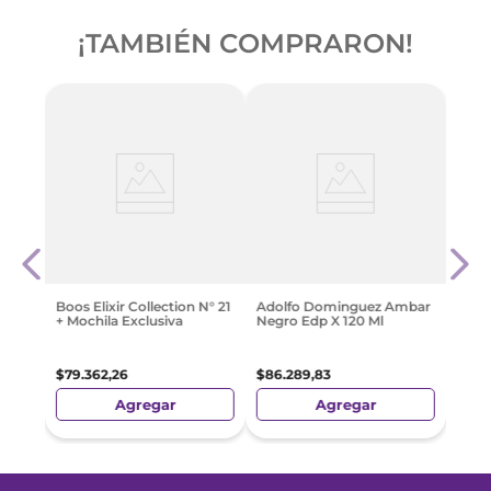
¡TAMBIÉN COMPRARON!
ton
Band
Abso
$
56
.
Boos Elixir Collection N° 21
Adolfo Dominguez Ambar
+ Mochila Exclusiva
Negro Edp X 120 Ml
$
79
.
362
,
26
$
86
.
289
,
83
Agregar
Agregar