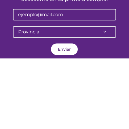
Provincia
Enviar
Pellegrini 645
Corrientes - Argentina
atencionalcliente@farmalife.com.ar
Categorías