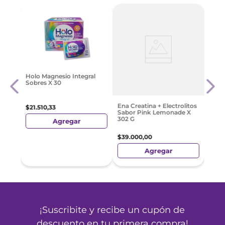
-
7
p.X
Home
Holo Magnesio Integral
Infl
Sobres X 30
$
15
.
4
Ena Creatina + Electrolitos
$
21
.
510
,
33
Sabor Pink Lemonade X
302 G
Agregar
$
39
.
000
,
00
Agregar
¡Suscribite y recibe un cupón de
descuento en tu primera compra!