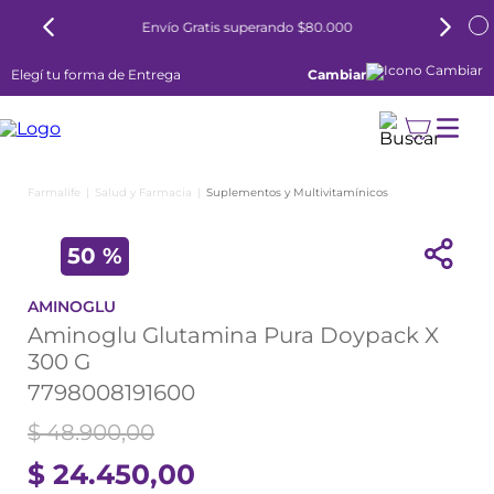
Envío Gratis superando $80.000
Elegí tu forma de Entrega
Cambiar
Salud y Farmacia
Suplementos y Multivitamínicos
50 %
AMINOGLU
Aminoglu Glutamina Pura Doypack X
300 G
7798008191600
$
48
.
900
,
00
$
24
.
450
,
00