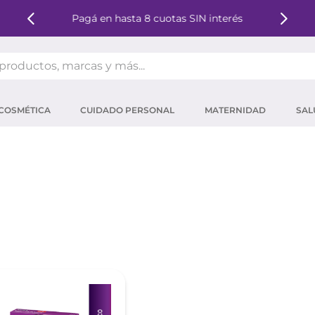
Pagá en hasta 8 cuotas SIN interés
oductos, marcas y más...
OS MÁS BUSCADOS
COSMÉTICA
CUIDADO PERSONAL
MATERNIDAD
SAL
ector solar
um
tina
mpoo
eina
 micelar
ector
ara pestañas