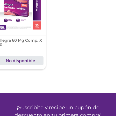
nol
ura
llegra 60 Mg Comp. X
0
No disponible
¡Suscribite y recibe un cupón de
descuento en tu primera compra!