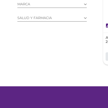
reti
MARCA
tint
ALLEGRA (1)
SALUD Y FARMACIA
MEDICAMENTOS DE VENTA LIBRE
(1)
A
2