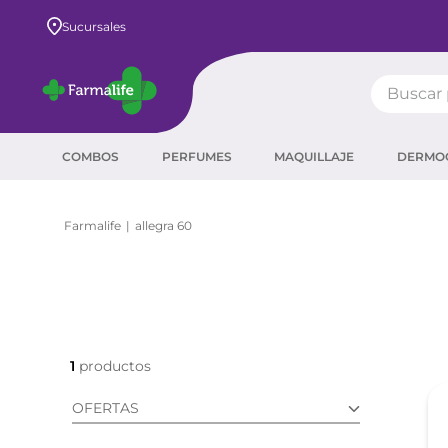
Envío GRATIS a todo el país desde $80.000
Sucursales
Buscar pr
TÉRMIN
COMBOS
PERFUMES
MAQUILLAJE
DERMO
prot
ser
allegra 60
crea
sha
prot
agua
1
corr
OFERTAS
masc