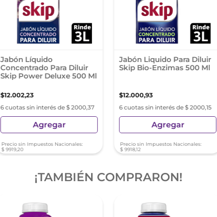
Jabón Líquido
Jabón Liquido Para Diluir
Concentrado Para Diluir
Skip Bio-Enzimas 500 Ml
Skip Power Deluxe 500 Ml
$
12
.
002
,
23
$
12
.
000
,
93
6 cuotas sin interés de $ 2000,37
6 cuotas sin interés de $ 2000,15
Agregar
Agregar
Precio sin Impuestos Nacionales:
Precio sin Impuestos Nacionales:
$
9919
,
20
$
9918
,
12
¡TAMBIÉN COMPRARON!