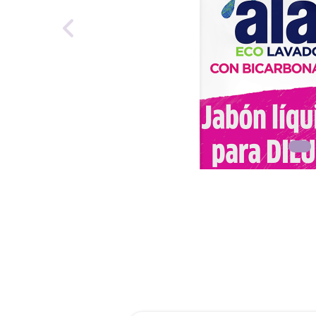
roch
des