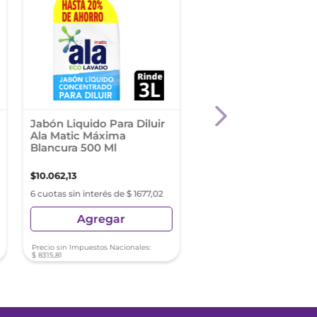
Jabón Liquido Para Diluir
Suavizantes Para Ro
Ala Matic Máxima
Vivere Explosión Flor
Blancura 500 Ml
Clásico Doypack 900
$
10
.
062
,
13
$
3253
,
37
6 cuotas sin interés de $ 1677,02
6 cuotas sin interés de $ 5
Agregar
Agregar
Precio sin Impuestos Nacionales:
Precio sin Impuestos Nacionale
$
8315
,
81
$
2688
,
74