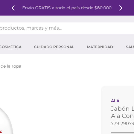
Envío GRATIS a todo el país desde $80.000
oductos, marcas y más...
OS MÁS BUSCADOS
COSMÉTICA
CUIDADO PERSONAL
MATERNIDAD
SAL
ector solar
um
de la ropa
tina
mpoo
eina
ALA
ector
Jabón L
 micelar
Ala Con
77912907
ara pestañas