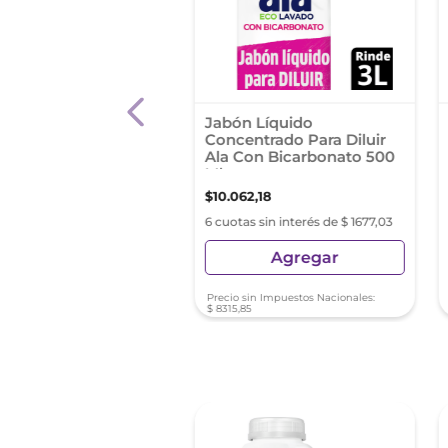
izante Para Ropa
Jabón Líquido
ort Clásico Cápsulas
Concentrado Para Diluir
ragancia 900 Ml
Ala Con Bicarbonato 500
ack
Ml
10
$
10
.
062
,
18
s sin interés de $ 686,01
6 cuotas sin interés de $ 1677,03
Agregar
Agregar
sin Impuestos Nacionales:
Precio sin Impuestos Nacionales:
74
$
8315
,
85