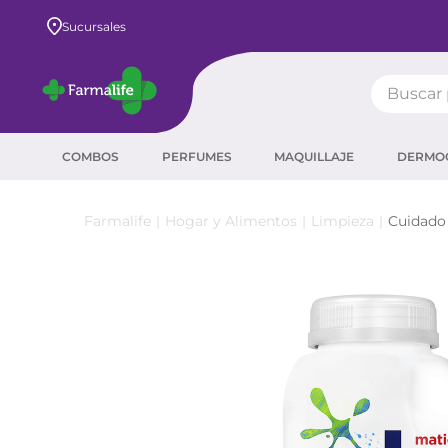
Sucursales
Buscar pr
TÉRMIN
COMBOS
PERFUMES
MAQUILLAJE
DERMO
prot
ser
Hogar y Alimentos
Limpieza
Cuidado 
crea
sha
prot
corr
agua
másc