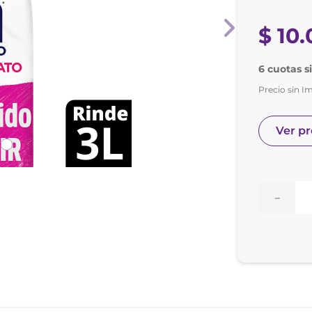
e posay
odorante
$
10
.
6 cuotas s
Precio sin I
Ver p
－