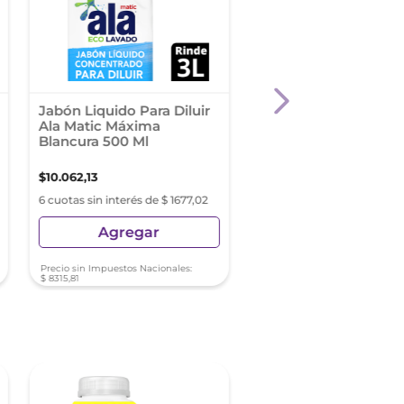
Jabón Liquido Para Diluir
Suavizantes Para Ro
Ala Matic Máxima
Vivere Explosión Flor
Blancura 500 Ml
Clásico Doypack 900
$
10
.
062
,
13
$
3253
,
37
6 cuotas sin interés de $ 1677,02
6 cuotas sin interés de $ 5
Agregar
Agregar
Precio sin Impuestos Nacionales:
Precio sin Impuestos Nacionale
$
8315
,
81
$
2688
,
74