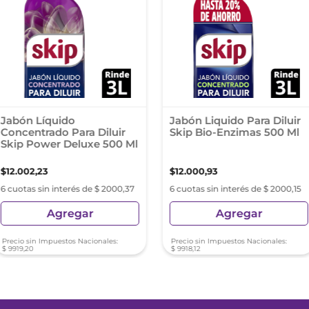
Jabón Líquido
Jabón Liquido Para Diluir
Concentrado Para Diluir
Skip Bio-Enzimas 500 Ml
Skip Power Deluxe 500 Ml
$
12
.
002
,
23
$
12
.
000
,
93
6 cuotas sin interés de $ 2000,37
6 cuotas sin interés de $ 2000,15
Agregar
Agregar
Precio sin Impuestos Nacionales:
Precio sin Impuestos Nacionales:
$
9919
,
20
$
9918
,
12