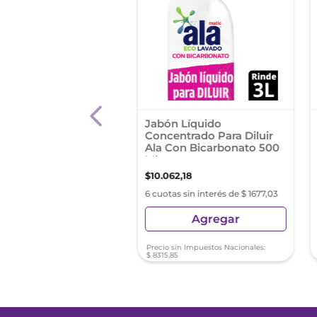
izante Para Ropa
Jabón Líquido
ort Clásico Cápsulas
Concentrado Para Diluir
ragancia 900 Ml
Ala Con Bicarbonato 500
ack
Ml
10
$
10
.
062
,
18
s sin interés de $ 686,01
6 cuotas sin interés de $ 1677,03
Agregar
Agregar
sin Impuestos Nacionales:
Precio sin Impuestos Nacionales:
74
$
8315
,
85