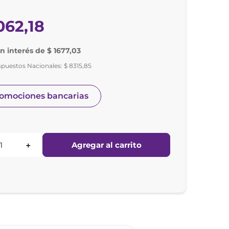
062
,
18
in interés de $ 1677,03
mpuestos Nacionales:
$
8315
,
85
romociones bancarias
Agregar al carrito
＋