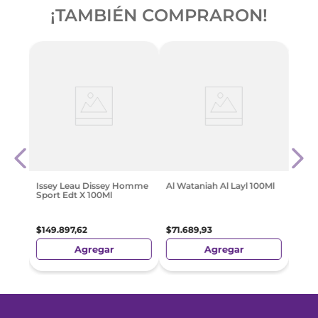
¡TAMBIÉN COMPRARON!
en
Issey
Cedr
$
211
.
Issey Leau Dissey Homme
Al Wataniah Al Layl 100Ml
Sport Edt X 100Ml
$
149
.
897
,
62
$
71
.
689
,
93
Agregar
Agregar