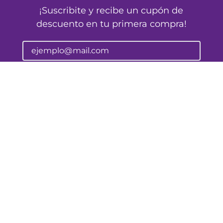
¡Suscribite y recibe un cupón de
descuento en tu primera compra!
Provincia
Enviar
Pellegrini 645
Corrientes - Argentina
atencionalcliente@farmalife.com.ar
Categorías