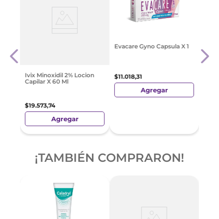
 Cool
Perv
Evacare Gyno Capsula X 1
120 M
$
25
.
Ivix Minoxidil 2% Locion
$
11
.
018
,
31
Capilar X 60 Ml
Agregar
$
19
.
573
,
74
Agregar
¡TAMBIÉN COMPRARON!