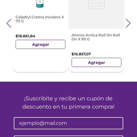
a
Alik
Caladryl Crema Incoloro X
X 20
70 G
$
27
.
Atomo Arnica Roll On Roll
$
18
.
861
,
84
On X 90 G
Agregar
$
16
.
857
,
07
Agregar
¡Suscribite y recibe un cupón de
descuento en tu primera compra!