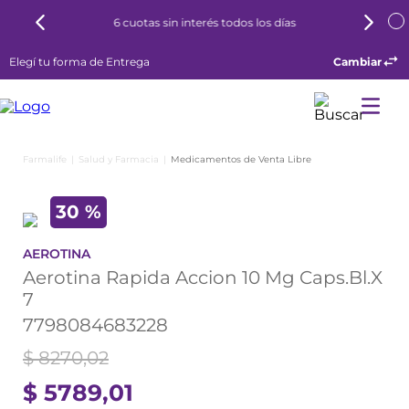
6 cuotas sin interés todos los días
Elegí tu forma de Entrega
Cambiar
Salud y Farmacia
Medicamentos de Venta Libre
30 %
AEROTINA
Aerotina Rapida Accion 10 Mg Caps.Bl.X
7
7798084683228
$
8270
,
02
$
5789
,
01