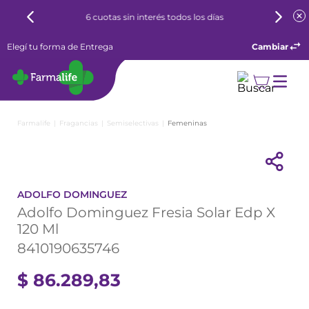
6 cuotas sin interés todos los días
Elegí tu forma de Entrega
Cambiar
Fragancias
Semiselectivas
Femeninas
ADOLFO DOMINGUEZ
Adolfo Dominguez Fresia Solar Edp X
120 Ml
8410190635746
$
86
.
289
,
83