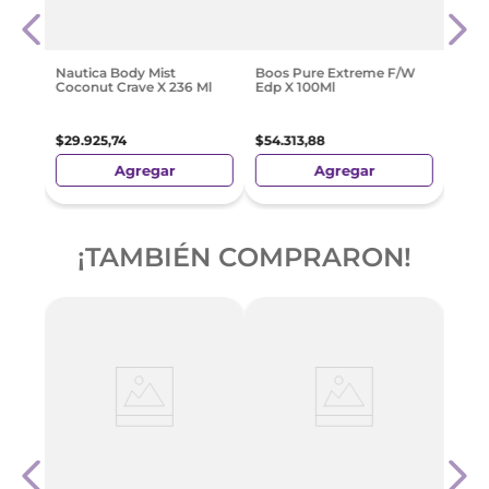
$
33
.
Nautica Body Mist
Boos Pure Extreme F/W
Coconut Crave X 236 Ml
Edp X 100Ml
$
29
.
925
,
74
$
54
.
313
,
88
Agregar
Agregar
¡TAMBIÉN COMPRARON!
it
Chan