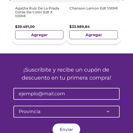
$
33
.
Agatha Ruiz De La Prada
Chanson Lemon Edt 100Ml
Gotas De Color Edt X
100Ml
$
39
.
491
,
00
$
33
.
989
,
84
Agregar
Agregar
¡Suscribite y recibe un cupón de
descuento en tu primera compra!
Provincia
Enviar