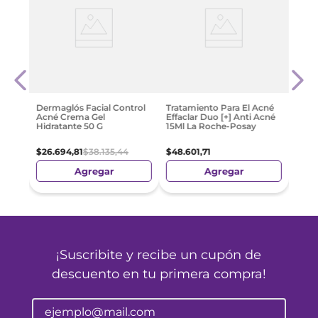
Isdi
Conc
Impe
$
105
Dermaglós Facial Control
Tratamiento Para El Acné
Acné Crema Gel
Effaclar Duo [+] Anti Acné
Hidratante 50 G
15Ml La Roche-Posay
$
26
.
694
,
81
$
38
.
135
,
44
$
48
.
601
,
71
Agregar
Agregar
¡Suscribite y recibe un cupón de
descuento en tu primera compra!