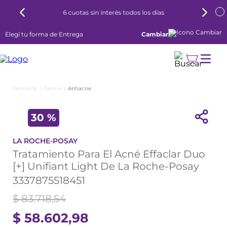
6 cuotas sin interés todos los días
Elegí tu forma de Entrega
Cambiar
Dermo
Antiacne
30 %
LA ROCHE-POSAY
Tratamiento Para El Acné Effaclar Duo
[+] Unifiant Light De La Roche-Posay
3337875518451
$
83
.
718
,
54
$
58
.
602
,
98