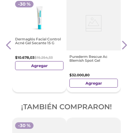
-
30 %
a
Cosr
Dermaglós Facial Control
Seru
Acné Gel Secante 15 G
Un 1
$
61
.
Purederm Rescue Ac
$
10
.
678
,
03
$
15
.
254
,
33
Blemish Spot Gel
Agregar
$
32
.
000
,
80
Agregar
¡TAMBIÉN COMPRARON!
-
30 %