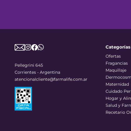
Categorías
Ofertas
Fragancias
Pellegrini 645
Maquillaje
Corrientes - Argentina
Dermocosm
atencionalcliente@farmalife.com.ar
Maternidad
Cuidado Per
Hogar y Ali
Salud y Far
Recetario O