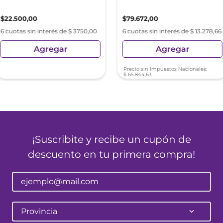
$
22
.
500
,
00
$
79
.
672
,
00
6 cuotas sin interés de $ 3750,00
6 cuotas sin interés de $ 13.278,66
Agregar
Agregar
Precio sin Impuestos Nacionales:
$
65
.
844
,
63
¡Suscribite y recibe un cupón de
descuento en tu primera compra!
Provincia