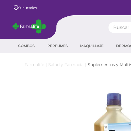
Envío GRATIS a todo el país desde $80.000
Sucursales
Buscar pr
TÉRMIN
COMBOS
PERFUMES
MAQUILLAJE
DERMO
prot
ser
Salud y Farmacia
Suplementos y Multi
sha
crea
prot
agua
corr
másc