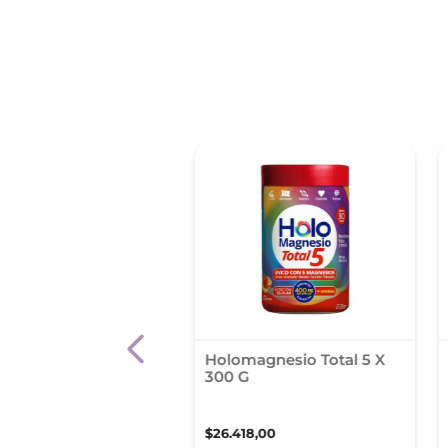
 Omega 3 1000 Mg 60
Holomagnesio Total 5 X
 Blandas
300 G
71
,
16
$
26
.
418
,
00