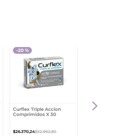
-
20 %
Curflex Triple Accion
Truemade Whey Prot
Comprimidos X 30
Vainilla x 930 g (2 lb) 
WPC + WPI ENA
$
26
.
370
,
24
$
32
.
962
,
80
$
112
.
000
,
00