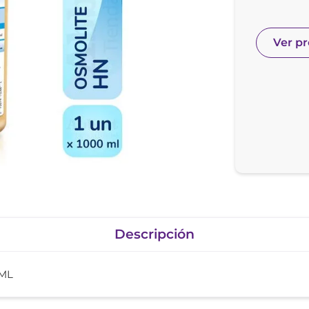
nol
ura
Ver p
Descripción
 ML