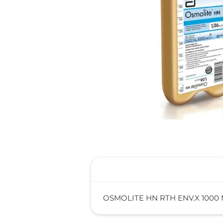
reti
tint
OSMOLITE HN RTH ENV.X 1000