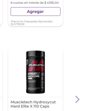
6 cuotas sin interés de $ 4395,04
6 cuotas sin interés de $ 18
Agregar
Agregar
Precio sin Impuestos Nacionales:
Precio sin Impuestos Nacionale
$
21
.
793
,
59
$
92
.
561
,
98
Muscletech Hydroxycut
Fito Chiacaps 30 Ca
Hard Elite X 110 Caps
Blandas