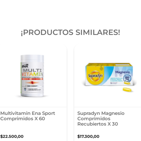
¡PRODUCTOS SIMILARES!
Multivitamin Ena Sport
Supradyn Magnesio
Comprimidos X 60
Comprimidos
Recubiertos X 30
$
22
.
500
,
00
$
17
.
300
,
00