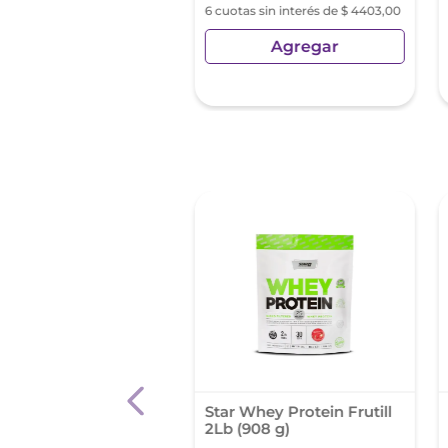
s sin interés de $ 4945,19
6 cuotas sin interés de $ 4403,00
Agregar
Agregar
 Suplemento
Star Whey Protein Frutill
cional Capsulas
2Lb (908 g)
das X 30