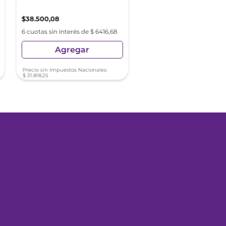
$
38
.
500
,
08
$
19
.
914
,
07
6 cuotas sin interés de $ 6416,68
6 cuotas sin interés de $ 33
Agregar
Agregar
Precio sin Impuestos Nacionales:
$
31
.
818
,
25