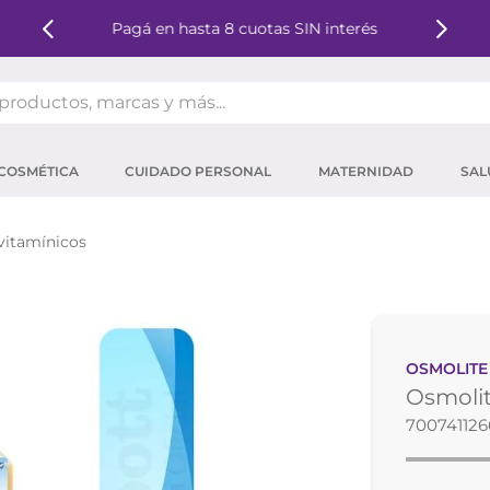
Pagá en hasta 8 cuotas SIN interés
oductos, marcas y más...
OS MÁS BUSCADOS
COSMÉTICA
CUIDADO PERSONAL
MATERNIDAD
SAL
ector solar
um
vitamínicos
mpoo
tina
eina
OSMOLITE
 micelar
Osmolit
ector
70074112
ara pestañas