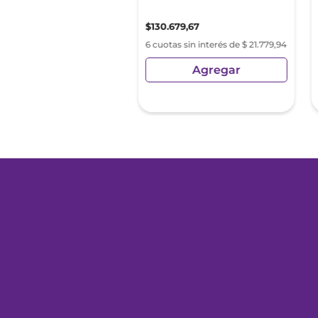
50
,
00
$
130
.
679
,
67
s sin interés de $ 8591,66
6 cuotas sin interés de $ 21.779,94
Agregar
Agregar