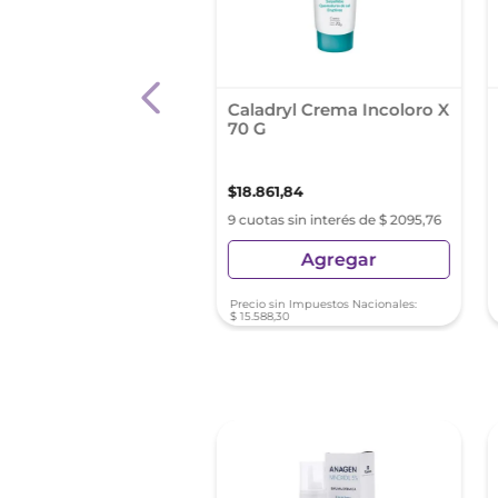
olax Grageas X20
Caladryl Crema Incoloro X
70 G
90
,
04
$
18
.
861
,
84
as sin interés de $ 3254,44
9 cuotas sin interés de $ 2095,76
Agregar
Agregar
Precio sin Impuestos Nacionales:
$
15
.
588
,
30