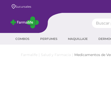
Envío GRATIS a todo el país desde $80.000
Sucursales
Buscar pr
TÉRMIN
COMBOS
PERFUMES
MAQUILLAJE
DERMO
prot
ser
Salud y Farmacia
Medicamentos de Ven
crea
sha
prot
agua
corr
masc