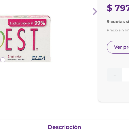
nol
$
79
ura
9 cuotas s
Precio sin I
Ver p
－
Descripción