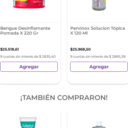
Bengue Desinflamante
Pervinox Solucion Tópica
Pomada X 220 Gr
X 120 Ml
$
25
.
518
,
61
$
25
.
968
,
50
9 cuotas sin interés de $ 2835,40
9 cuotas sin interés de $ 2885,38
Agregar
Agregar
¡TAMBIÉN COMPRARON!