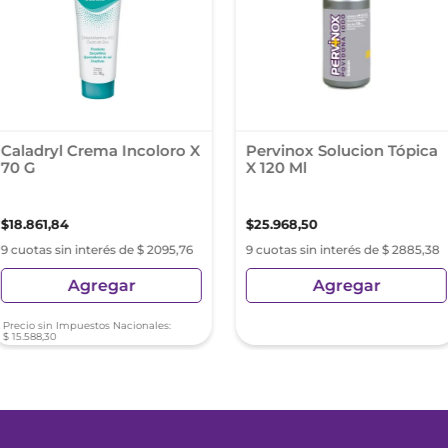
Caladryl Crema Incoloro X
Pervinox Solucion Tópica
70 G
X 120 Ml
$
18
.
861
,
84
$
25
.
968
,
50
9 cuotas sin interés de $ 2095,76
9 cuotas sin interés de $ 2885,38
Agregar
Agregar
Precio sin Impuestos Nacionales:
$
15
.
588
,
30