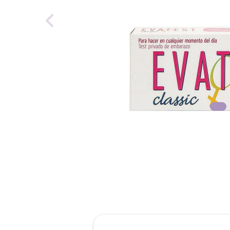
reti
tint