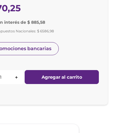
70
,
25
in interés de $ 885,58
mpuestos Nacionales:
$
6586
,
98
romociones bancarias
Agregar al carrito
＋