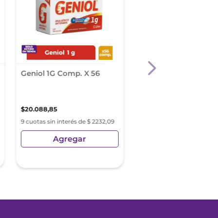
Geniol 1G Comp. X 56
Ibutenk Vl 400 Mg
Comp.X 20
$
20
.
088
,
85
$
6865
,
68
9 cuotas sin interés de $ 2232,09
9 cuotas sin interés de $ 7
Agregar
Agregar