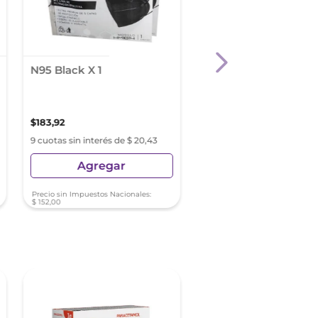
N95 Black X 1
Sindol 600 600 Mg
Caps.Blandas X 10
$
183
,
92
$
10
.
806
,
56
9 cuotas sin interés de $ 20,43
9 cuotas sin interés de $ 1
Agregar
Agregar
Precio sin Impuestos Nacionales:
$
152
,
00