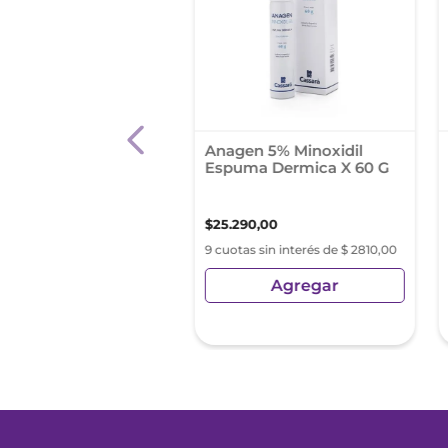
Evanol Max Rapida
Anagen 5% Minoxidil
on Caps.Blandas X 20
Espuma Dermica X 60 G
,
00
$
25
.
290
,
00
s sin interés de $ 1027,44
9 cuotas sin interés de $ 2810,00
Agregar
Agregar