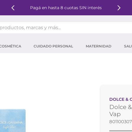
Pagá en hasta 8 cuotas SIN interés
oductos, marcas y más...
OS MÁS BUSCADOS
COSMÉTICA
CUIDADO PERSONAL
MATERNIDAD
SAL
ector solar
um
tina
mpoo
eina
DOLCE & 
ector
Dolce &
 micelar
Vap
80110030
ara pestañas