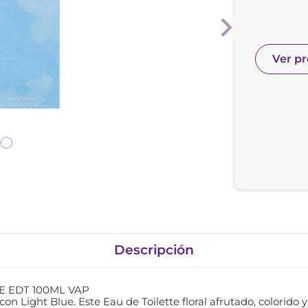
e posay
odorante
Ver p
Descripción
E EDT 100ML VAP
on Light Blue. Este Eau de Toilette floral afrutado, colorido y 