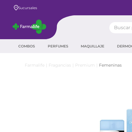
Envío GRATIS a todo el país desde $80.000
Sucursales
Buscar pr
TÉRMIN
COMBOS
PERFUMES
MAQUILLAJE
DERMO
prot
ser
Fragancias
Premium
Femeninas
crea
sha
prot
corr
agua
másc