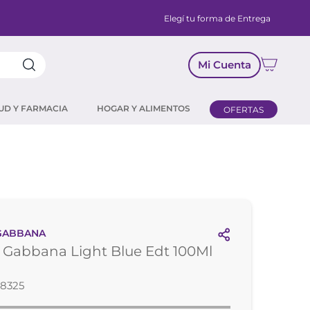
Elegí tu forma de Entrega
Mi Cuenta
UD Y FARMACIA
HOGAR Y ALIMENTOS
OFERTAS
GABBANA
 Gabbana Light Blue Edt 100Ml
78325