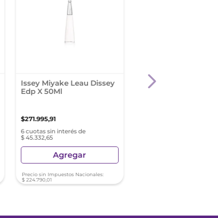
Issey Miyake Leau Dissey
Thierry Mugler Angel
Edp X 50Ml
100 Ml Recargable
$
271
.
995
,
91
$
424
.
993
,
61
6 cuotas sin interés de
6 cuotas sin interés de
$ 45.332,65
$ 70.832,26
Agregar
Agregar
Precio sin Impuestos Nacionales:
Precio sin Impuestos Nacionale
$
224
.
790
,
01
$
351
.
234
,
39