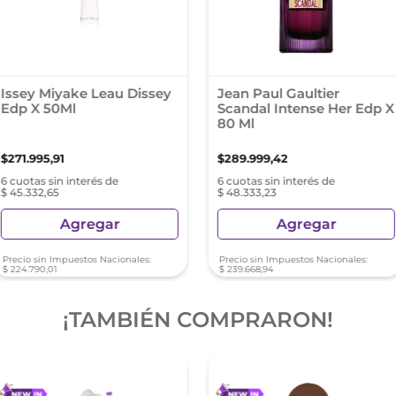
Issey Miyake Leau Dissey
Jean Paul Gaultier
Edp X 50Ml
Scandal Intense Her Edp X
80 Ml
$
271
.
995
,
91
$
289
.
999
,
42
6 cuotas sin interés de
6 cuotas sin interés de
$ 45.332,65
$ 48.333,23
Agregar
Agregar
Precio sin Impuestos Nacionales:
Precio sin Impuestos Nacionales:
$
224
.
790
,
01
$
239
.
668
,
94
¡TAMBIÉN COMPRARON!