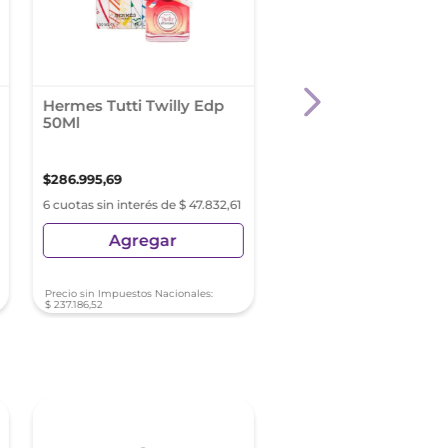
Hermes Tutti Twilly Edp
Rabanne Fame Bloo
50Ml
Pink Edp X 80Ml
$
286
.
995
,
69
$
208
.
455
,
49
6 cuotas sin interés de $ 47.832,61
6 cuotas sin interés de
$ 34.742,58
Agregar
Agregar
Precio sin Impuestos Nacionales:
Precio sin Impuestos Nacionale
$
237
.
186
,
52
$
172
.
277
,
26