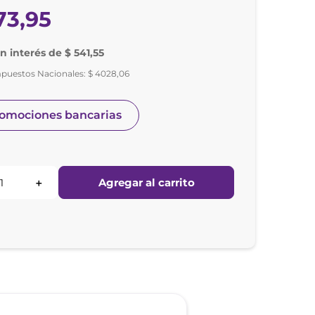
73
,
95
in interés de $ 541,55
mpuestos Nacionales:
$
4028
,
06
romociones bancarias
Agregar al carrito
＋