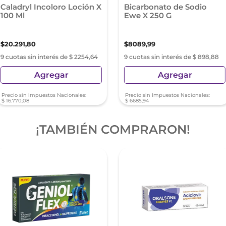
Caladryl Incoloro Loción X
Bicarbonato de Sodio
100 Ml
Ewe X 250 G
$
20
.
291
,
80
$
8089
,
99
9 cuotas sin interés de $ 2254,64
9 cuotas sin interés de $ 898,88
Agregar
Agregar
Precio sin Impuestos Nacionales:
Precio sin Impuestos Nacionales:
$
16
.
770
,
08
$
6685
,
94
¡TAMBIÉN COMPRARON!