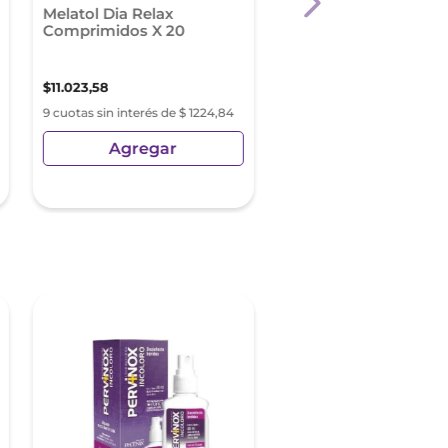
Melatol Dia Relax
Pervinox Incoloro
Comprimidos X 20
Solucion Spray X 40 
$
11
.
023
,
58
$
15
.
940
,
18
9 cuotas sin interés de $ 1224,84
9 cuotas sin interés de $ 177
Agregar
Agregar