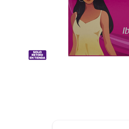
reti
roch