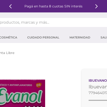
Pagá en hasta 8 cuotas SIN interés
oductos, marcas y más...
OS MÁS BUSCADOS
COSMÉTICA
CUIDADO PERSONAL
MATERNIDAD
SAL
ector solar
um
ta Libre
tina
mpoo
eina
IBUEVANO
 micelar
Ibuevan
ector
77946401
ara pestañas