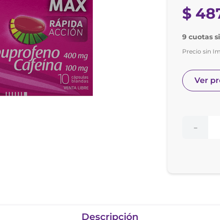
nol
$
48
e posay
9 cuotas s
Precio sin I
Ver p
－
Descripción