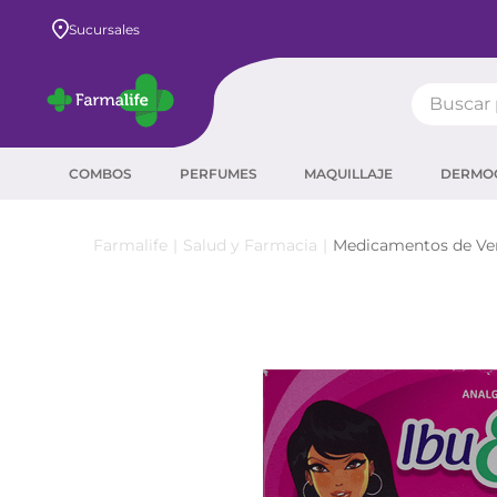
Envío GRATIS a todo el país desde $80.000
Sucursales
Buscar pr
TÉRMIN
COMBOS
PERFUMES
MAQUILLAJE
DERMO
prot
ser
Salud y Farmacia
Medicamentos de Ven
crea
sha
prot
agua
corr
másc