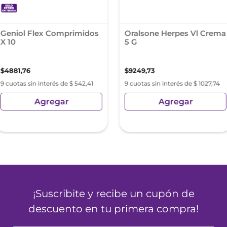
Geniol Flex Comprimidos
Oralsone Herpes Vl Crema
X 10
5 G
$
4881
,
76
$
9249
,
73
9 cuotas sin interés de $ 542,41
9 cuotas sin interés de $ 1027,74
Agregar
Agregar
¡Suscribite y recibe un cupón de
descuento en tu primera compra!