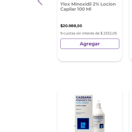
on Mujer Rapida
Ylox Minoxidil 2% Locion
on 400 Mg Cápsulas
Capilar 100 Ml
as X 10
,
00
$
20
.
988
,
50
as sin interés de $ 463,88
9 cuotas sin interés de $ 2332,05
Agregar
Agregar