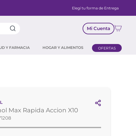
Elegí tu forma de Entrega
Mi Cuenta
UD Y FARMACIA
HOGAR Y ALIMENTOS
OFERTAS
L
ol Max Rapida Accion X10
71208