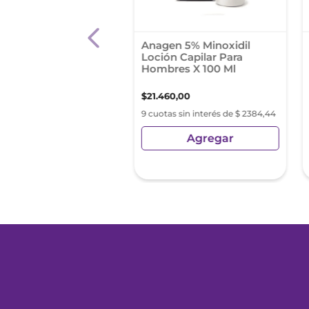
e Sin Olor Gel X 35
Anagen 5% Minoxidil
Loción Capilar Para
Hombres X 100 Ml
1
,
00
$
21
.
460
,
00
as sin interés de $ 1869,00
9 cuotas sin interés de $ 2384,44
Agregar
Agregar