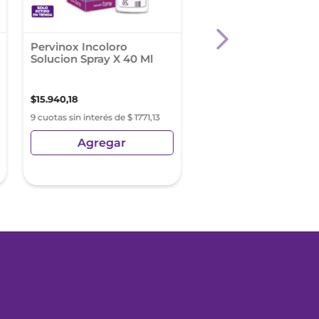
Pervinox Incoloro
Piecidex Antimicotic
Solucion Spray X 40 Ml
Spray 60 Ml
$
15
.
940
,
18
$
19
.
061
,
40
9 cuotas sin interés de $ 1771,13
9 cuotas sin interés de $ 21
Agregar
Agregar
Precio sin Impuestos Nacionale
$
15
.
753
,
22