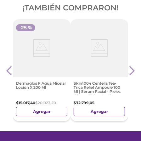
¡TAMBIÉN COMPRARON!
-
25 %
-
3
te 5
Derm
Vita
Para
0 Ml
$
32
.
Dermaglos F Agua Micelar
Skin1004 Centella Tea-
Loción X 200 Ml
Trica Relief Ampoule 100
Ml | Serum Facial - Pieles
Oleosas Y Con Acné
$
15
.
017
,
40
$
20
.
023
,
20
$
72
.
799
,
05
Agregar
Agregar