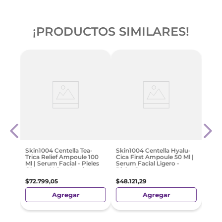
¡PRODUCTOS SIMILARES!
-
2
3 En 1
Derm
le
Gel 
 E
G
des
$
31
.
Skin1004 Centella Tea-
Skin1004 Centella Hyalu-
Trica Relief Ampoule 100
Cica First Ampoule 50 Ml |
Ml | Serum Facial - Pieles
Serum Facial Ligero -
Oleosas Y Con Acné
Pieles Secas
$
72
.
799
,
05
$
48
.
121
,
29
Agregar
Agregar