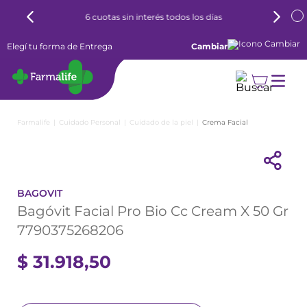
6 cuotas sin interés todos los días
Elegí tu forma de Entrega
Cambiar
Cuidado Personal
Cuidado de la piel
Crema Facial
BAGOVIT
Bagóvit Facial Pro Bio Cc Cream X 50 Gr
7790375268206
$
31
.
918
,
50