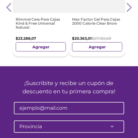
Lami
Ceja
$
21
.
Rimmel Cera Para Cejas
Max Factor Gel Para Cejas
Kind & Free Universal
2000 Calorie Clear Brow
Natural
$
23
.
288
,
07
$
20
.
363
,
01
$
27
.
150
,
68
Agregar
Agregar
¡Suscribite y recibe un cupón de
descuento en tu primera compra!
Provincia