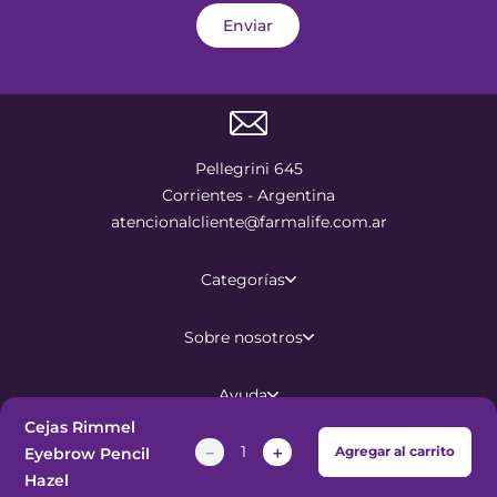
Enviar
Pellegrini 645
Corrientes - Argentina
atencionalcliente@farmalife.com.ar
Categorías
Sobre nosotros
Ayuda
Cejas Rimmel
－
＋
Agregar al carrito
Eyebrow Pencil
©
2026
Todos los derechos
Hazel
reservados