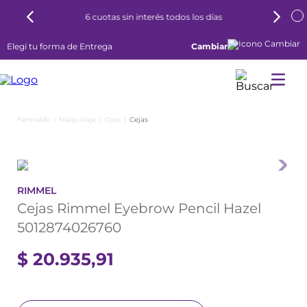
6 cuotas sin interés todos los días
Elegí tu forma de Entrega
Cambiar
Maquillaje
Ojos
Cejas
RIMMEL
Cejas Rimmel Eyebrow Pencil Hazel
5012874026760
$
20
.
935
,
91