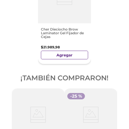
Cher Dieciocho Brow
Laminator Gel Fijador de
Cejas
$
21
.
989
,
98
Agregar
¡TAMBIÉN COMPRARON!
-
25 %
ow
Cher