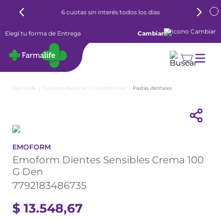
6 cuotas sin interés todos los días
Elegí tu forma de Entrega
Cambiar
Cuidado Personal
Cuidado Oral
Pastas dentales
EMOFORM
Emoform Dientes Sensibles Crema 100
G Den
7792183486735
$
13
.
548
,
67