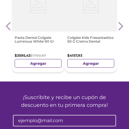
tax
Past
White
$
366
Pasta Dental Colgate
Colgate Kids Fresantastico
Luminous White 90 Gr
50 G Crema Dental
$
3595
,
43
$
7190
,
87
$
4157
,
93
Agregar
Agregar
¡Suscribite y recibe un cupón de
descuento en tu primera compra!