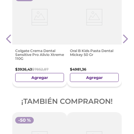
0 Gr
Sens
Blan
$
976
Colgate Crema Dental
Oral B Kids Pasta Dental
Sensitive Pro Alivio Xtreme
Mickey 50 Gr
110G
$
3926
,
43
$
7852
,
87
$
4981
,
36
Agregar
Agregar
¡TAMBIÉN COMPRARON!
-
50 %
-
5