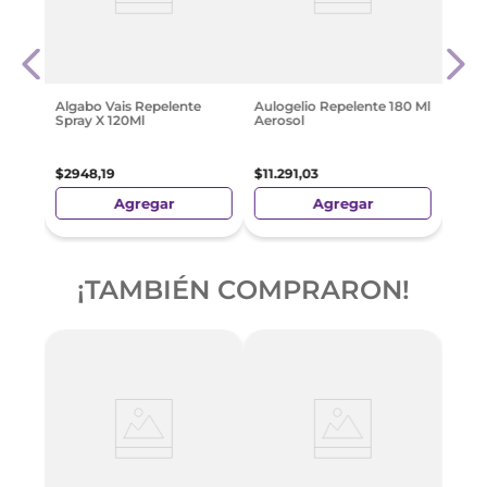
Fuyi 
60 gr
Mosq
$
671
Algabo Vais Repelente
Aulogelio Repelente 180 Ml
Spray X 120Ml
Aerosol
$
2948
,
19
$
11
.
291
,
03
Agregar
Agregar
¡TAMBIÉN COMPRARON!
Fuyi 