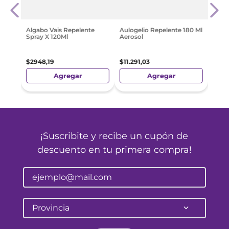
60 gr
Mosq
$
671
Algabo Vais Repelente
Aulogelio Repelente 180 Ml
Spray X 120Ml
Aerosol
$
2948
,
19
$
11
.
291
,
03
Agregar
Agregar
¡Suscribite y recibe un cupón de
descuento en tu primera compra!
Provincia