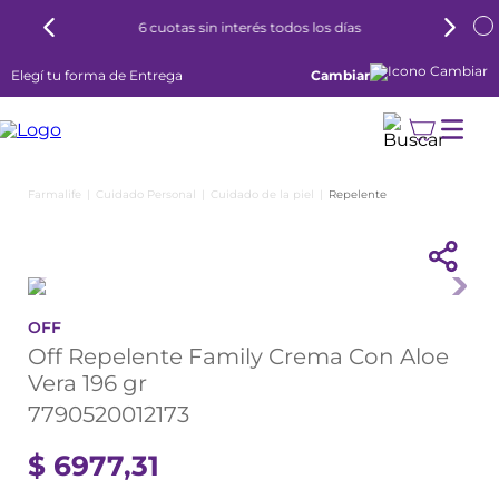
6 cuotas sin interés todos los días
Elegí tu forma de Entrega
Cambiar
Cuidado Personal
Cuidado de la piel
Repelente
OFF
Off Repelente Family Crema Con Aloe
Vera 196 gr
7790520012173
$
6977
,
31