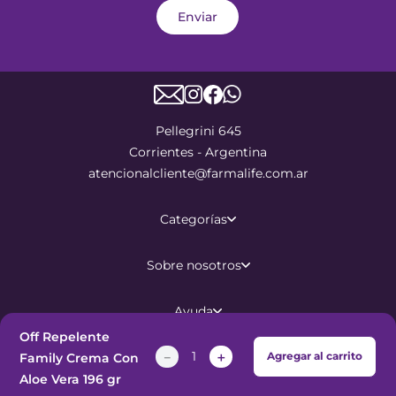
Enviar
Pellegrini 645
Corrientes - Argentina
atencionalcliente@farmalife.com.ar
Categorías
Sobre nosotros
Ayuda
Off Repelente
－
＋
Agregar al carrito
Family Crema Con
©
2026
Todos los derechos
Aloe Vera 196 gr
reservados