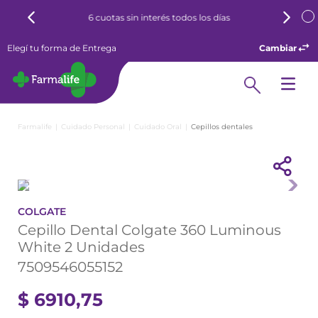
6 cuotas sin interés todos los días
Elegí tu forma de Entrega
Cambiar
Cuidado Personal
Cuidado Oral
Cepillos dentales
COLGATE
Cepillo Dental Colgate 360 Luminous
White 2 Unidades
7509546055152
$
6910
,
75