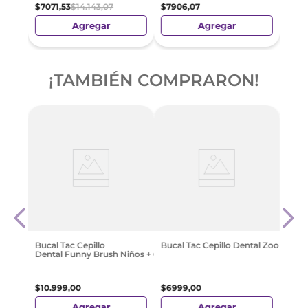
$
616
$
7071
,
53
$
14
.
143
,
07
$
7906
,
07
Agregar
Agregar
¡TAMBIÉN COMPRARON!
-
2
e
Sens
s
Comp
$
488
Bucal Tac Cepillo
Bucal Tac Cepillo Dental Zoo Brush
Dental Funny Brush Niños + 6 Años. Con Chopper O Patrol
$
10
.
999
,
00
$
6999
,
00
Agregar
Agregar