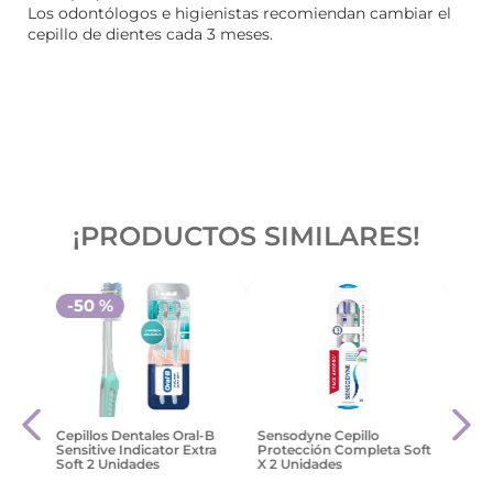
Los odontólogos e higienistas recomiendan cambiar el
cepillo de dientes cada 3 meses.
¡PRODUCTOS SIMILARES!
-
50 %
assic
Sens
Cepillos Dentales Oral-B
Sensodyne Cepillo
Care
Sensitive Indicator Extra
Protección Completa Soft
Soft 2 Unidades
X 2 Unidades