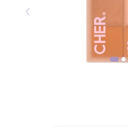
reti
tint