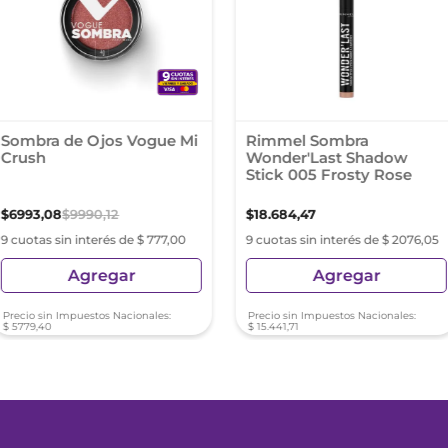
Sombra de Ojos Vogue Mi
Rimmel Sombra
Crush
Wonder'Last Shadow
Stick 005 Frosty Rose
$
6993
,
08
$
9990
,
12
$
18
.
684
,
47
9 cuotas sin interés de $ 777,00
9 cuotas sin interés de $ 2076,05
Agregar
Agregar
Precio sin Impuestos Nacionales:
Precio sin Impuestos Nacionales:
$
5779
,
40
$
15
.
441
,
71