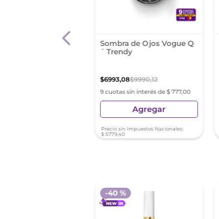
ta De Sombras
Sombra de Ojos Vogue Q
el London
´ Trendy
ifeyes Palette 002
48
,
92
$
6993
,
08
$
9990
,
12
as sin interés de $ 4094,32
9 cuotas sin interés de $ 777,00
Agregar
Agregar
sin Impuestos Nacionales:
Precio sin Impuestos Nacionales:
3
,
65
$
5779
,
40
-
40 %