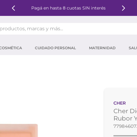
Pagá en hasta 8 cuotas SIN interés
oductos, marcas y más...
OS MÁS BUSCADOS
COSMÉTICA
CUIDADO PERSONAL
MATERNIDAD
SAL
ector solar
um
tina
mpoo
eina
CHER
 micelar
Cher Di
ector
Rubor 
77984607
ara pestañas