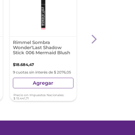
Rimmel Sombra
Rimmel Sombra
Wonder'Last Shadow
Wonder'Last Shado
Stick 006 Mermaid Blush
Stick 002 Choco Sh
$
18
.
684
,
47
$
18
.
684
,
47
9 cuotas sin interés de $ 2076,05
9 cuotas sin interés de $ 2
Agregar
Agregar
Precio sin Impuestos Nacionales:
Precio sin Impuestos Nacionale
$
15
.
441
,
71
$
15
.
441
,
71