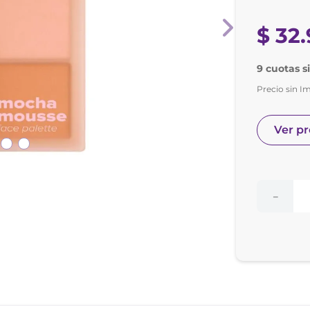
nol
ura
$
32
.
9 cuotas s
Precio sin I
Ver p
－