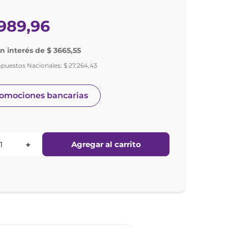
989
,
96
in interés de $ 3665,55
mpuestos Nacionales:
$
27
.
264
,
43
romociones bancarias
Agregar al carrito
＋