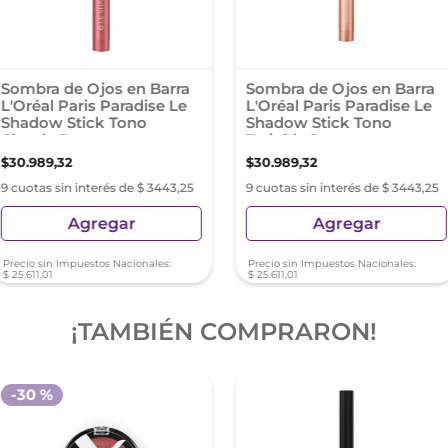
Sombra de Ojos en Barra
Sombra de Ojos en Barra
L'Oréal Paris Paradise Le
L'Oréal Paris Paradise Le
Shadow Stick Tono
Shadow Stick Tono
Cloudy Rose
Twinkly Rose
$
30
.
989
,
32
$
30
.
989
,
32
9 cuotas sin interés de $ 3443,25
9 cuotas sin interés de $ 3443,25
Agregar
Agregar
Precio sin Impuestos Nacionales:
Precio sin Impuestos Nacionales:
$
25
.
611
,
01
$
25
.
611
,
01
¡TAMBIÉN COMPRARON!
-
30 %