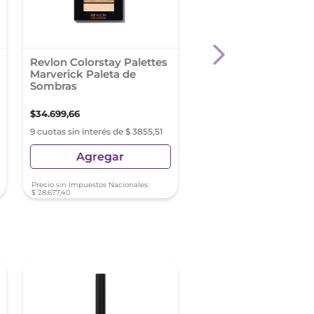
Revlon Colorstay Palettes
Revlon Colorstay Pal
Marverick Paleta de
Insider
Sombras
$
34
.
699
,
66
$
34
.
699
,
66
9 cuotas sin interés de $ 3855,51
9 cuotas sin interés de $ 38
Agregar
Agregar
Precio sin Impuestos Nacionales:
Precio sin Impuestos Nacionale
$
28
.
677
,
40
$
28
.
677
,
40