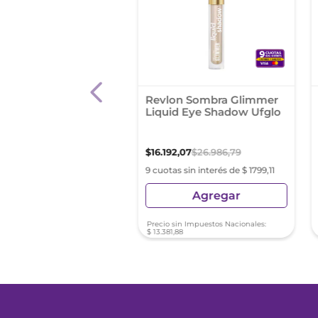
ta de Sombras
Revlon Sombra Glimmer
lline The City Mini
Liquid Eye Shadow Ufglo
tte Rooftop Bronzes
90
,
36
$
16
.
192
,
07
$
26
.
986
,
79
s sin interés de $ 3221,15
9 cuotas sin interés de $ 1799,11
Agregar
Agregar
sin Impuestos Nacionales:
Precio sin Impuestos Nacionales:
8
,
98
$
13
.
381
,
88