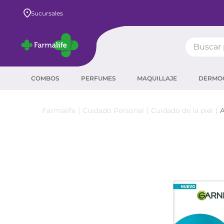
Sucursales
Buscar pr
TÉRMIN
COMBOS
PERFUMES
MAQUILLAJE
DERMO
prot
ser
Cuidado Personal
Cuidado de la piel
A
crea
sha
prot
agua
corr
masc