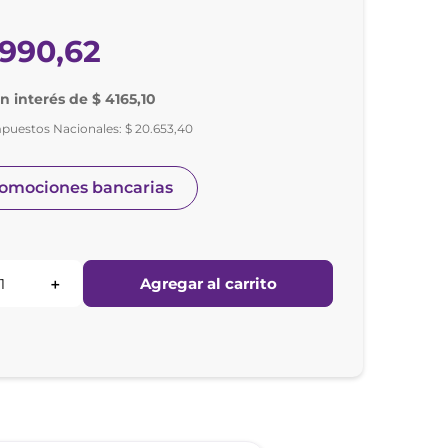
990
,
62
in interés de $ 4165,10
mpuestos Nacionales:
$
20
.
653
,
40
romociones bancarias
Agregar al carrito
＋