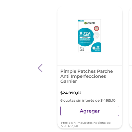
 %
miento Para El Acné
Pimple Patches Parche
lar Serum Peeling
Anti Imperfecciones
io La Roche-Posay
Garnier
79
,
73
$
112
.
132
,
88
$
24
.
990
,
62
s sin interés de $ 11.213,28
6 cuotas sin interés de $ 4165,10
Agregar
Agregar
sin Impuestos Nacionales:
Precio sin Impuestos Nacionales:
3
,
08
$
20
.
653
,
40