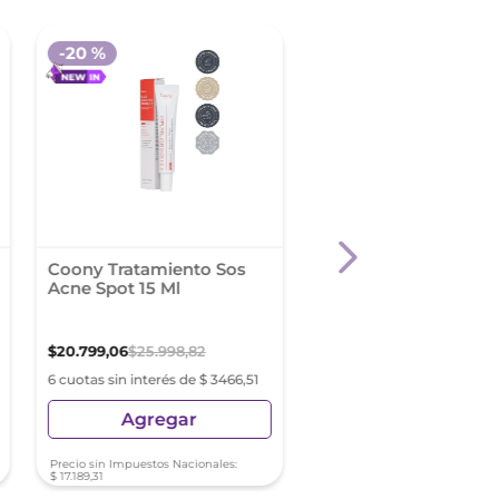
-
20 %
Coony Tratamiento Sos
Coony Serum Acne
Acne Spot 15 Ml
Control 30 Ml
$
20
.
799
,
06
$
25
.
998
,
82
$
33
.
998
,
13
6 cuotas sin interés de $ 3466,51
6 cuotas sin interés de $ 5
Agregar
Agregar
Precio sin Impuestos Nacionales:
Precio sin Impuestos Nacionale
$
17
.
189
,
31
$
28
.
097
,
63