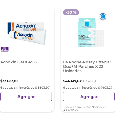
-
30 %
Acnoxin Gel X 45 G
La Roche-Posay Effaclar
Duo+M Parches X 22
Unidades
$
33
.
623
,
82
$
44
.
419
,
63
$
63
.
456
,
61
6 cuotas sin interés de $ 5603,97
6 cuotas sin interés de $ 7403,27
Agregar
Agregar
Precio sin Impuestos Nacionales:
$
36
.
710
,
44