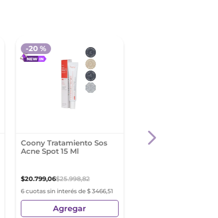
-
20 %
Coony Tratamiento Sos
Coony Serum Acne
Acne Spot 15 Ml
Control 30 Ml
$
20
.
799
,
06
$
25
.
998
,
82
$
33
.
998
,
13
6 cuotas sin interés de $ 3466,51
6 cuotas sin interés de $ 5
Agregar
Agregar