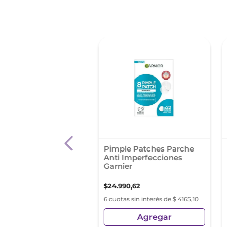
 %
miento Para El Acné
Pimple Patches Parche
lar Serum Peeling
Anti Imperfecciones
io La Roche-Posay
Garnier
79
,
73
$
112
.
132
,
88
$
24
.
990
,
62
s sin interés de $ 11.213,28
6 cuotas sin interés de $ 4165,10
Agregar
Agregar