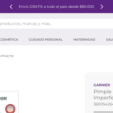
Envío GRATIS a todo el país desde $80.000
oductos, marcas y más...
OS MÁS BUSCADOS
COSMÉTICA
CUIDADO PERSONAL
MATERNIDAD
SAL
ector solar
um
ntiacne
tina
mpoo
eina
GARNIER
 micelar
Pimple 
ector
Imperfe
36005426
ara pestañas