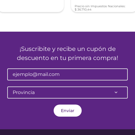
Precio sin Impuestos Nacionales:
$
36
.
710
,
44
¡Suscribite y recibe un cupón de
descuento en tu primera compra!
Provincia
Enviar