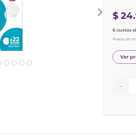
nol
ura
$
24
.
6 cuotas s
Precio sin I
Ver p
－