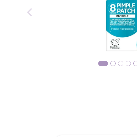
reti
tint