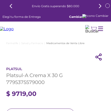
Envío Gratis superando $80.000
Elegí tu forma de Entrega
Cambiar
Salud y Farmacia
Medicamentos de Venta Libre
PLATSUL
Platsul-A Crema X 30 G
7795375579000
$
9719
,
00