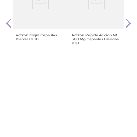
Calad
$
20
.
Actron Migra Cápsulas
Actron Rapida Accion Nf
Blandas X 10
600 Mg Cápsulas Blandas
X 10
$
5010
,
00
$
10
.
404
,
99
Agregar
Agregar
¡Suscribite y recibe un cupón de
descuento en tu primera compra!