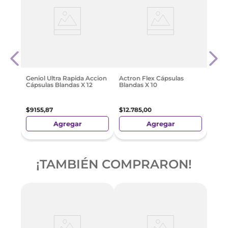
Orals
$
16
.
Geniol Ultra Rapida Accion
Actron Flex Cápsulas
Cápsulas Blandas X 12
Blandas X 10
$
9155
,
87
$
12
.
785
,
00
Agregar
Agregar
¡TAMBIÉN COMPRARON!