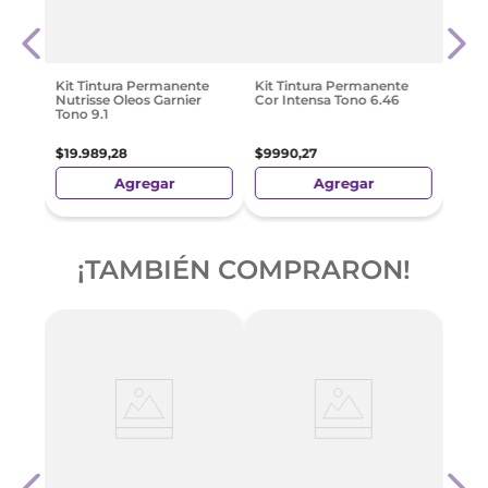
te
Kit T
Tono
$
16
.
Kit Tintura Permanente
Kit Tintura Permanente
Nutrisse Oleos Garnier
Cor Intensa Tono 6.46
Tono 9.1
$
19
.
989
,
28
$
9990
,
27
Agregar
Agregar
¡TAMBIÉN COMPRARON!
te
Kit T
Colo
Cobr