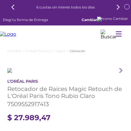
6 cuotas sin interés todos los días
Elegí tu forma de Entrega
Cambiar
Cuidado Personal
Capilar
Coloración
L’ORÉAL PARIS
Retocador de Raices Magic Retouch de
L'Oréal Paris Tono Rubio Claro
7509552917413
$
27
.
989
,
47