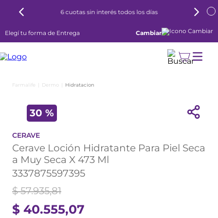
6 cuotas sin interés todos los días
Elegí tu forma de Entrega
Cambiar
Dermo
Hidratacion
30 %
CERAVE
Cerave Loción Hidratante Para Piel Seca
a Muy Seca X 473 Ml
3337875597395
$
57
.
935
,
81
$
40
.
555
,
07