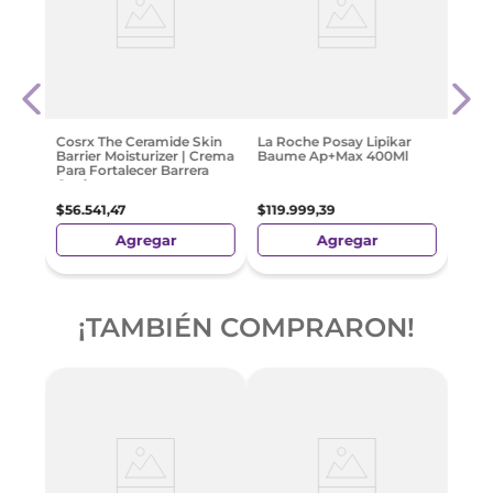
or
Medic
a
Crea
Well
Efec
Glow
$
55
.
Cosrx The Ceramide Skin
La Roche Posay Lipikar
Barrier Moisturizer | Crema
Baume Ap+Max 400Ml
Para Fortalecer Barrera
Cutánea
$
56
.
541
,
47
$
119
.
999
,
39
Agregar
Agregar
¡TAMBIÉN COMPRARON!