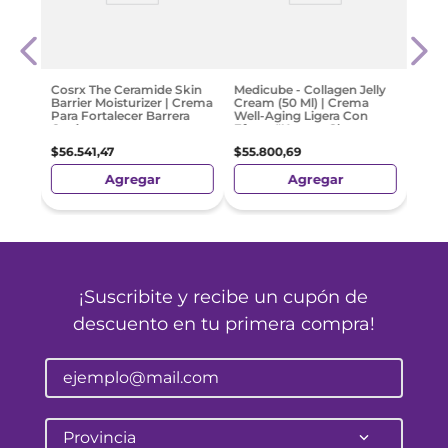
or
Mixso
a
Case 
Para 
$
107
.
Cosrx The Ceramide Skin
Medicube - Collagen Jelly
Barrier Moisturizer | Crema
Cream (50 Ml) | Crema
Para Fortalecer Barrera
Well-Aging Ligera Con
Cutánea
Efecto "Korean Glass
Glow"
$
56
.
541
,
47
$
55
.
800
,
69
Agregar
Agregar
¡Suscribite y recibe un cupón de
descuento en tu primera compra!
Provincia