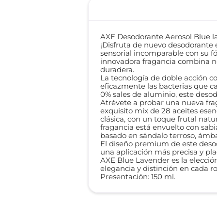
AXE Desodorante Aerosol Blue l
¡Disfruta de nuevo desodorante 
sensorial incomparable con su f
innovadora fragancia combina n
duradera.
La tecnología de doble acción co
eficazmente las bacterias que c
0% sales de aluminio, este desod
Atrévete a probar una nueva fra
exquisito mix de 28 aceites esen
clásica, con un toque frutal nat
fragancia está envuelto con sabi
basado en sándalo terroso, ámb
El diseño premium de este desod
una aplicación más precisa y pl
AXE Blue Lavender es la elección
elegancia y distinción en cada r
Presentación: 150 ml.