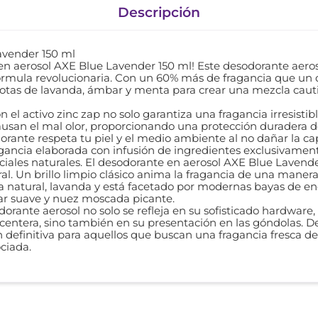
Descripción
avender 150 ml
en aerosol AXE Blue Lavender 150 ml! Este desodorante aeros
órmula revolucionaria. Con un 60% más de fragancia que un 
otas de lavanda, ámbar y menta para crear una mezcla caut
n el activo zinc zap no solo garantiza una fragancia irresist
ausan el mal olor, proporcionando una protección duradera 
orante respeta tu piel y el medio ambiente al no dañar la c
gancia elaborada con infusión de ingredientes exclusivamen
ciales naturales. El desodorante en aerosol AXE Blue Lavende
ural. Un brillo limpio clásico anima la fragancia de una maner
a natural, lavanda y está facetado por modernas bayas de eneb
ar suave y nuez moscada picante.
orante aerosol no solo se refleja en su sofisticado hardware
acentera, sino también en su presentación en las góndolas. D
 definitiva para aquellos que buscan una fragancia fresca d
ociada.