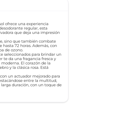
ol ofrece una experiencia
desodorante regular, esta
ivadora que deja una impresión
ible, sino que también combate
de hasta 72 horas. Además, con
apa de ozono.
te seleccionados para brindar un
r te da una fragancia fresca y
a moderna. El corazón de la
ro y la clásica rosa. Está
, con un actuador mejorado para
estacándose entre la multitud,
e larga duración, con un toque de