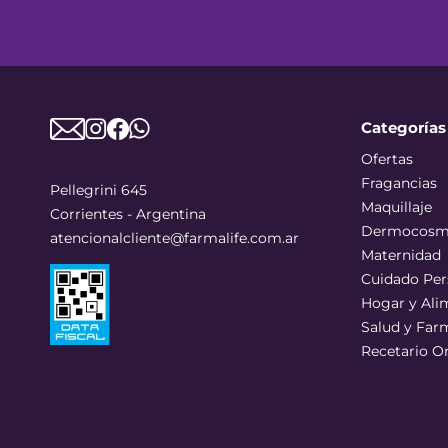
Categorías
Ofertas
Fragancias
Pellegrini 645
Maquillaje
Corrientes - Argentina
Dermocosm
atencionalcliente@farmalife.com.ar
Maternidad
Cuidado Per
Hogar y Ali
Salud y Far
Recetario O