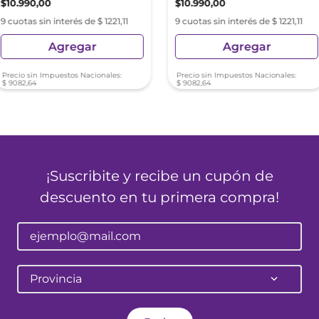
$
10
.
990
,
00
$
10
.
990
,
00
9 cuotas sin interés de $ 1221,11
9 cuotas sin interés de $ 1221,11
Agregar
Agregar
Precio sin Impuestos Nacionales:
Precio sin Impuestos Nacionales:
$
9082
,
64
$
9082
,
64
¡Suscribite y recibe un cupón de
descuento en tu primera compra!
Provincia