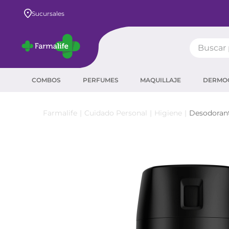
Envío GRATIS a todo el país desde $80.000
Sucursales
Buscar pr
TÉRMIN
COMBOS
PERFUMES
MAQUILLAJE
DERMO
prot
ser
Cuidado Personal
Higiene
Desodoran
crea
sha
prot
agua
corr
másc