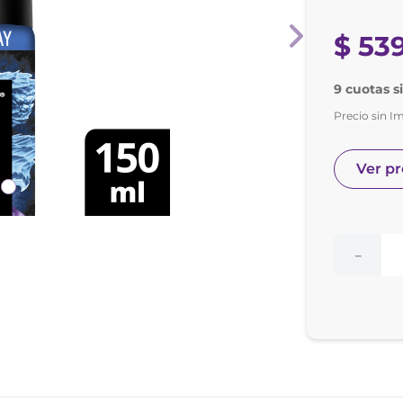
nol
e posay
$
53
9 cuotas s
Precio sin I
Ver p
－