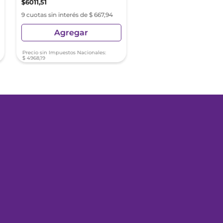
$
6011
,
51
$
4329
,
33
9 cuotas sin interés de $ 667,94
9 cuotas sin interés de $ 4
Agregar
Agregar
Precio sin Impuestos Nacionales:
Precio sin Impuestos Nacionale
$
4968
,
19
$
3577
,
96