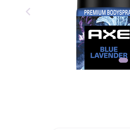
reti
roch