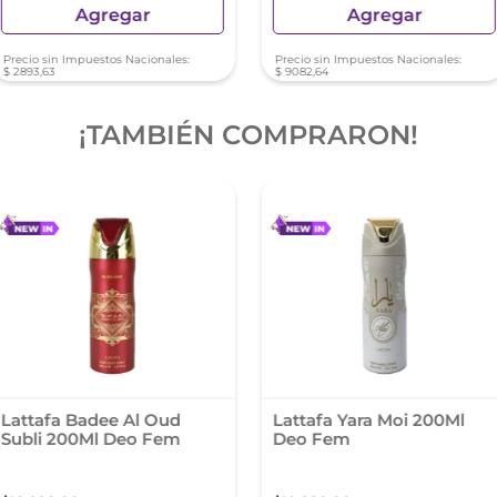
Agregar
Agregar
Precio sin Impuestos Nacionales:
Precio sin Impuestos Nacionales:
$
2893
,
63
$
9082
,
64
¡TAMBIÉN COMPRARON!
Lattafa Badee Al Oud
Lattafa Yara Moi 200Ml
Subli 200Ml Deo Fem
Deo Fem