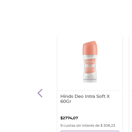
ranspirante En
Hinds Deo Intra Soft X
sol Dove Men+Care
60Gr
xtra Fresh 150 Ml
,
49
$
2774
,
07
as sin interés de $ 563,05
9 cuotas sin interés de $ 308,23