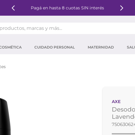
Pagá en hasta 8 cuotas SIN interés
oductos, marcas y más...
OS MÁS BUSCADOS
COSMÉTICA
CUIDADO PERSONAL
MATERNIDAD
SAL
ector solar
um
tes
tina
mpoo
eina
AXE
 micelar
Desodor
ector
Lavende
75063062
ara pestañas