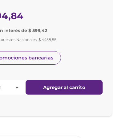
94
,
84
in interés de $ 599,42
mpuestos Nacionales:
$
4458
,
55
romociones bancarias
Agregar al carrito
＋