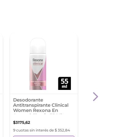
Desodorante
Desodorante En Aero
Antitranspirante Clinical
Wellington Polo Club
Women Rexona En
Hombre 90Ml
Aerosol Classic 55 Ml
$
3175
,
62
$
6011
,
51
9 cuotas sin interés de $ 352,84
9 cuotas sin interés de $ 6