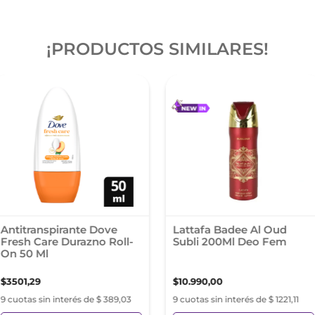
¡PRODUCTOS SIMILARES!
Antitranspirante Dove
Lattafa Badee Al Oud
Fresh Care Durazno Roll-
Subli 200Ml Deo Fem
On 50 Ml
$
3501
,
29
$
10
.
990
,
00
9 cuotas sin interés de $ 389,03
9 cuotas sin interés de $ 1221,11