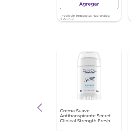
Agregar
Agregar
sin Impuestos Nacionales:
Precio sin Impuestos Nacionales:
01
$
2292
,
62
dorante
Crema Suave
ranspirante Rexona
Antitranspirante Secret
nvisible Roll-On 50
Clinical Strength Fresh
Response 45 G