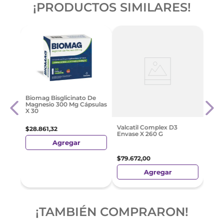
¡PRODUCTOS SIMILARES!
Supl
Biomag Bisglicinato De
Ultra
Magnesio 300 Mg Cápsulas
X 30
$
43
.
Valcatil Complex D3
$
28
.
861
,
32
Envase X 260 G
Agregar
$
79
.
672
,
00
Agregar
¡TAMBIÉN COMPRARON!