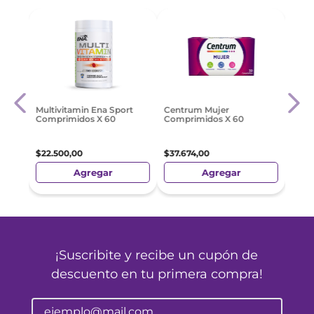
mento
Valca
Multivitamin Ena Sport
Centrum Mujer
Blan
Comprimidos X 60
Comprimidos X 60
$
81
.
$
22
.
500
,
00
$
37
.
674
,
00
Agregar
Agregar
¡Suscribite y recibe un cupón de
descuento en tu primera compra!