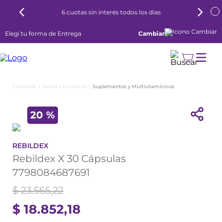
6 cuotas sin interés todos los días
Elegí tu forma de Entrega
Cambiar
Salud y Farmacia
Suplementos y Multivitamínicos
20 %
REBILDEX
Rebildex X 30 Cápsulas
7798084687691
$
23
.
565
,
22
$
18
.
852
,
18