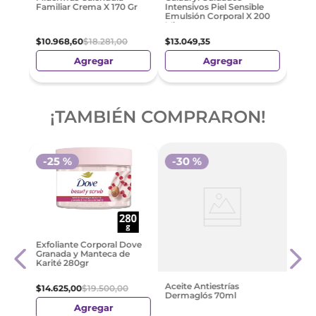
Familiar Crema X 170 Gr
Intensivos Piel Sensible
Emulsión Corporal X 200
Ml
$
10
.
968
,
60
$
18
.
281
,
00
$
13
.
049
,
35
Agregar
Agregar
¡TAMBIÉN COMPRARON!
-
25 %
-
30 %
-
3
es
By Sh
Exfoliante Corporal Dove
Crem
Granada y Manteca de
Antic
Karité 280gr
$
38
.
Aceite Antiestrías
$
14
.
625
,
00
$
19
.
500
,
00
Dermaglós 70ml
Agregar