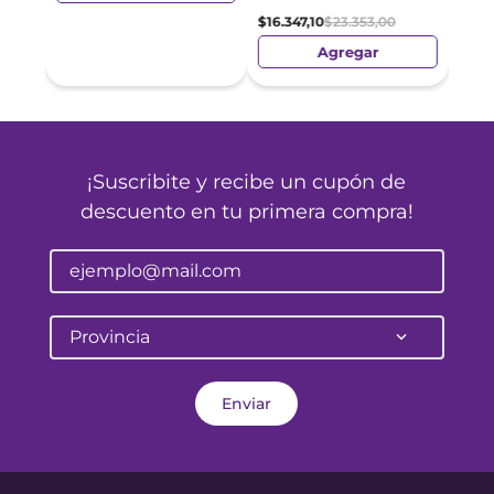
$
16
.
347
,
10
$
23
.
353
,
00
Agregar
¡Suscribite y recibe un cupón de
descuento en tu primera compra!
Provincia
Enviar