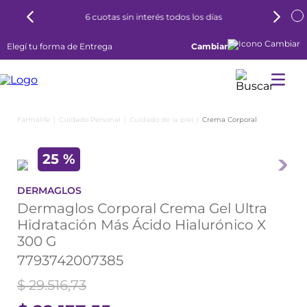
6 cuotas sin interés todos los días
Elegí tu forma de Entrega
Cambiar
Cuidado Personal
Cuidado de la piel
Crema Corporal
25 %
DERMAGLOS
Dermaglos Corporal Crema Gel Ultra
Hidratación Más Ácido Hialurónico X
300 G
7793742007385
$
29
.
516
,
73