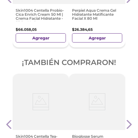
$
37
.
Skin1004 Centella Probio-
Perpiel Aqua Crema Gel
Cica Enrich Cream 50 Ml |
Hidratante Matificante
Crema Facial Hidratante -
Facial X 80 Ml
Pieles Maduras
$
66
.
058
,
05
$
26
.
384
,
65
Agregar
Agregar
¡TAMBIÉN COMPRARON!
-
1
che
Crem
C Pe
$
355
Skin1004 Centella Tea-
Bioglosse Serum