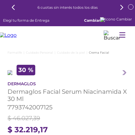
6 cuotas sin interés todos los días
Elegí tu forma de Entrega
Cambiar
Cuidado Personal
Cuidado de la piel
Crema Facial
30 %
DERMAGLOS
Dermaglos Facial Serum Niacinamida X
30 Ml
7793742007125
$
46
.
027
,
39
$
32
.
219
,
17