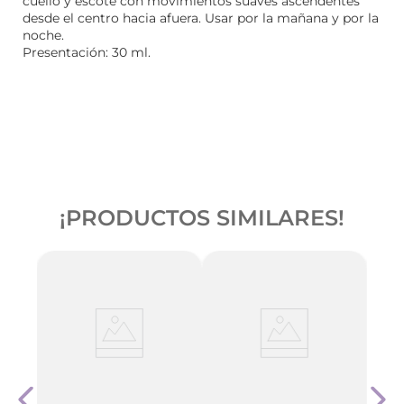
cuello y escote con movimientos suaves ascendentes
desde el centro hacia afuera. Usar por la mañana y por la
noche.
Presentación: 30 ml.
¡PRODUCTOS SIMILARES!
Cher
t con
Ser