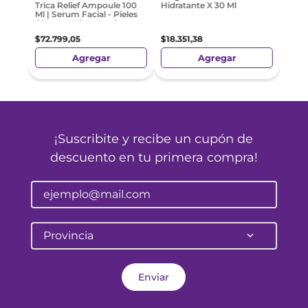
Trica Relief Ampoule 100
Hidratante X 30 Ml
Ml | Serum Facial - Pieles
Oleosas Y Con Acné
$
72
.
799
,
05
$
18
.
351
,
38
Agregar
Agregar
¡Suscribite y recibe un cupón de
descuento en tu primera compra!
Provincia
Enviar