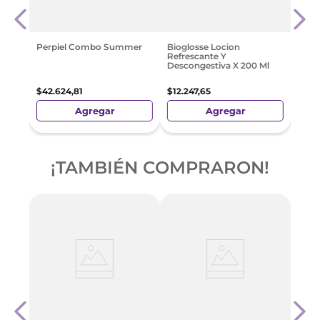
Arand
Crem
Limpi
$
21
.
Perpiel Combo Summer
Bioglosse Locion
Refrescante Y
Descongestiva X 200 Ml
$
42
.
624
,
81
$
12
.
247
,
65
Agregar
Agregar
¡TAMBIÉN COMPRARON!
c
Natur
Arand
Crem
Limpi