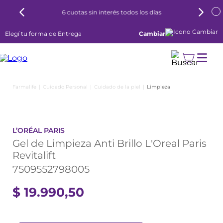
6 cuotas sin interés todos los días
Elegí tu forma de Entrega
Cambiar
Cuidado Personal
Cuidado de la piel
Limpieza
L’ORÉAL PARIS
Gel de Limpieza Anti Brillo L'Oreal Paris
Revitalift
7509552798005
$
19
.
990
,
50