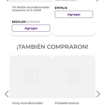
Hidratante 200 Ml
$
564
Tio Nacho Acondicionador
$
7976
,
15
Aclarante V2 X 415Ml
Agregar
$
8224
,
99
$
11
.
749
,
99
Agregar
¡TAMBIÉN COMPRARON!
l
Acon
lla
Lumi
$
515
Vichy Acondicionador
Plusbelle Esencia