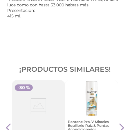
luce como con hasta 33.000 hebras más.
Presentación:
415 ml.
¡PRODUCTOS SIMILARES!
-
30 %
-
3
e
Bagó
Pantene Pro-V Miracles
Coco
Repa
Equilibrio Raíz & Puntas
Ml
Acondicionador