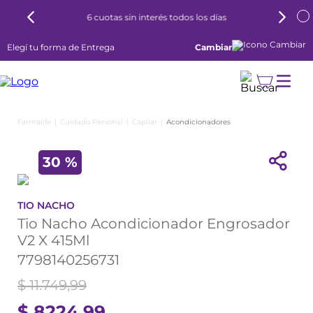
6 cuotas sin interés todos los días
Elegí tu forma de Entrega
Cambiar
Cuidado Personal
Capilar
Acondicionadores
30 %
TIO NACHO
Tio Nacho Acondicionador Engrosador
V2 X 415Ml
7798140256731
$
11
.
749
,
99
$
8224
,
99