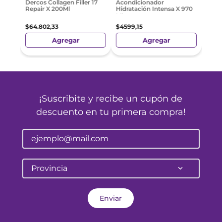
Dercos Collagen Filler 17
Acondicionador
Repair X 200Ml
Hidratación Intensa X 970
Ml
$
64
.
802
,
33
$
4599
,
15
Agregar
Agregar
¡Suscribite y recibe un cupón de
descuento en tu primera compra!
Provincia
Enviar