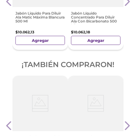
Skip
$
12
.
0
Jabón Liquido Para Diluir
Jabón Líquido
Ala Matic Máxima Blancura
Concentrado Para Diluir
500 Ml
Ala Con Bicarbonato 500
Ml
$
10
.
062
,
13
$
10
.
062
,
18
Agregar
Agregar
¡TAMBIÉN COMPRARON!
Jabó
ulas
Conc
Skip
$
12
.
0