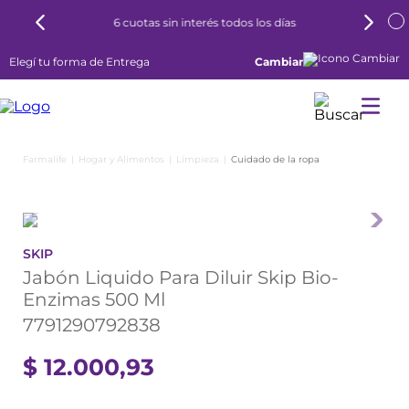
6 cuotas sin interés todos los días
Elegí tu forma de Entrega
Cambiar
Hogar y Alimentos
Limpieza
Cuidado de la ropa
SKIP
Jabón Liquido Para Diluir Skip Bio-
Enzimas 500 Ml
7791290792838
$
12
.
000
,
93