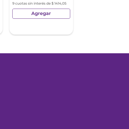
9 cuotas sin interés de $ 1414,05
Agregar
Agregar
Precio sin Impuestos Nacionale
$
6947
,
28