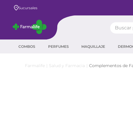
Envío GRATIS a todo el país desde $80.000
Sucursales
Buscar pr
TÉRMIN
COMBOS
PERFUMES
MAQUILLAJE
DERMO
prot
ser
Salud y Farmacia
Complementos de F
crea
sha
prot
corr
agua
másc