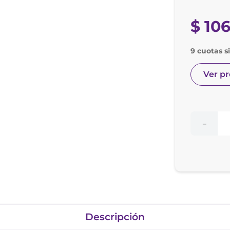
e posay
odorante
$
10
9 cuotas si
Ver p
－
Descripción