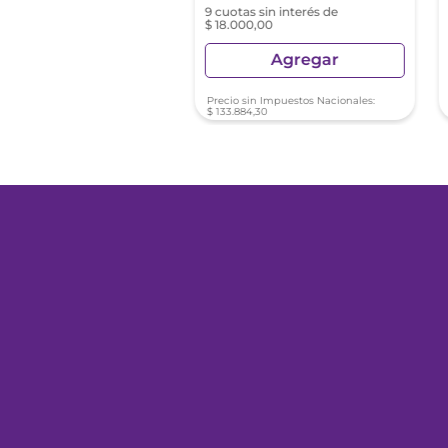
9 cuotas sin interés de
Agregar
$ 18.000,00
Agregar
sin Impuestos Nacionales:
Precio sin Impuestos Nacionales:
63
$
133
.
884
,
30