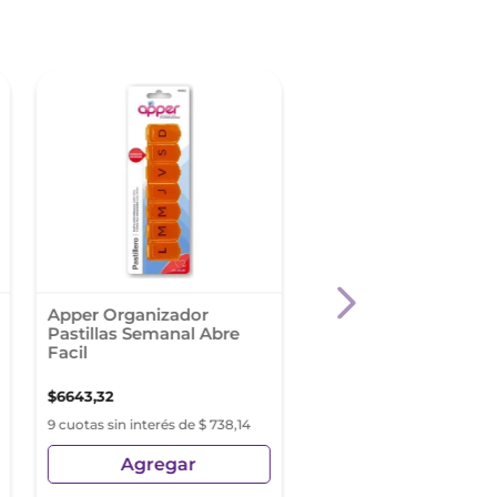
Apper Organizador
Apper Pastillero Sem
Pastillas Semanal Abre
Facil
$
6643
,
32
$
4693
,
06
9 cuotas sin interés de $ 738,14
9 cuotas sin interés de $ 52
Agregar
Agregar