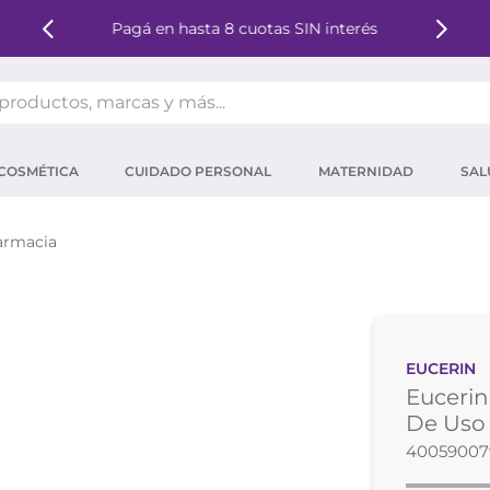
Pagá en hasta 8 cuotas SIN interés
oductos, marcas y más...
OS MÁS BUSCADOS
COSMÉTICA
CUIDADO PERSONAL
MATERNIDAD
SAL
ector solar
um
armacia
tina
mpoo
eina
EUCERIN
ector
Eucerin
 micelar
De Uso 
40059007
ara pestañas