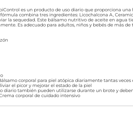
piControl es un producto de uso diario que proporciona una 
Su fórmula combina tres ingredientes: Licochalcona A, Cerami
aliviar la sequedad. Este bálsamo nutritivo de aceite en agua t
mente. Es adecuado para adultos, niños y bebés de más de 
azón
ro
 Bálsamo corporal para piel atópica diariamente tantas veces
viar el picor y mejorar el estado de la piel
do diario también pueden utilizarse durante un brote y deben
Crema corporal de cuidado intensivo