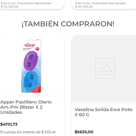
Precio sin Impuestos Nacionales:
Precio sin Impuestos Nacionales:
$
54
.
462
,
26
$
54
.
462
,
26
¡TAMBIÉN COMPRARON!
Apper Pastillero Diario
Am-Pm Blister X 2
Vaselina Solida Ewe Pote
Unidades
X 60 G
$
4701
,
73
$
5630
,
00
9 cuotas sin interés de $ 522,41