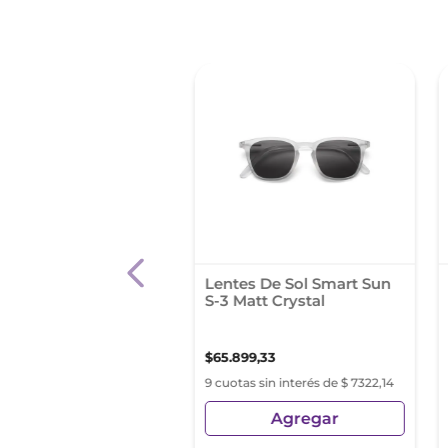
ol Etilico 96° X 1000
Lentes De Sol Smart Sun
alcohol
S-3 Matt Crystal
31
$
65
.
899
,
33
s sin interés de $ 681,70
9 cuotas sin interés de $ 7322,14
Agregar
Agregar