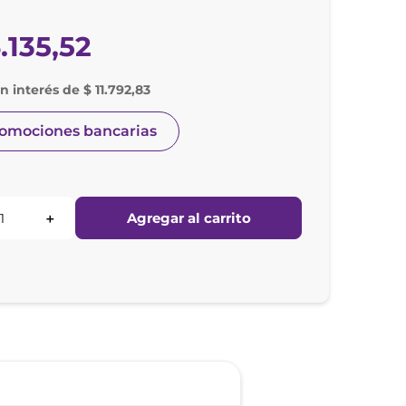
6
.
135
,
52
n interés de $ 11.792,83
romociones bancarias
Agregar al carrito
＋