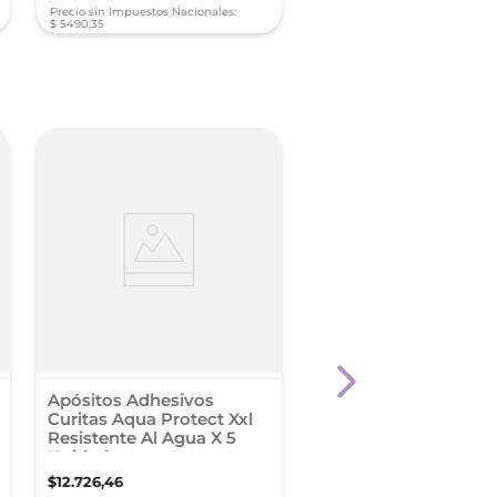
Precio sin Impuestos Nacionales:
Precio sin Impuestos Nacionale
$
5490
,
35
$
3878
,
56
Spray Para Heridas C
Rápido Y Sin Dolor X
Apósitos Adhesivos
Curitas Aqua Protect Xxl
Resistente Al Agua X 5
$
8406
,
21
Unidades
$
12
.
726
,
46
9 cuotas sin interés de $ 9