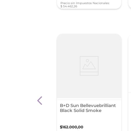
sin Impuestos Nacionales:
Precio sin Impuestos Nacionales:
50
$
54
.
462
,
26
eutro 48 X 60 Ml
ohol
B+D Sun Bellevuebrilliant
Black Solid Smoke
,
56
$
162
.
000
,
00
s sin interés de $ 239,39