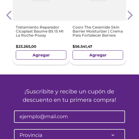
do
Cosr
De La
Inte
Crem
Hialu
Hidr
$
66
.
Tratamiento Reparador
Cosrx The Ceramide Skin
Cicaplast Baume B5 15 Ml
Barrier Moisturizer | Crema
La Roche-Posay
Para Fortalecer Barrera
Cutánea
$
23
.
265
,
00
$
56
.
541
,
47
Agregar
Agregar
Preci
Nacio
¡Suscribite y recibe un cupón de
descuento en tu primera compra!
Provincia