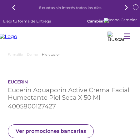
6 cuotas sin interés todos los días
Elegí tu forma de Entrega
Cambiar
Dermo
Hidratacion
EUCERIN
Eucerin Aquaporin Active Crema Facial
Humectante Piel Seca X 50 Ml
4005800127427
Ver promociones bancarias