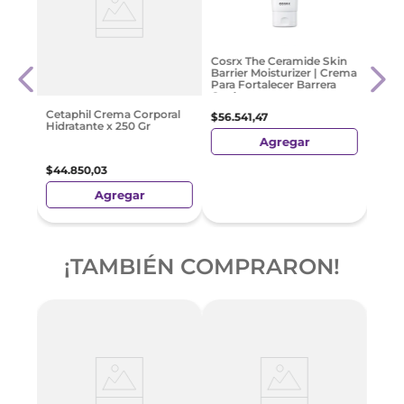
or
Mixso
Cosrx The Ceramide Skin
a
Case 
Barrier Moisturizer | Crema
Para 
Para Fortalecer Barrera
Cutánea
$
107
.
Cetaphil Crema Corporal
$
56
.
541
,
47
Hidratante x 250 Gr
Agregar
$
44
.
850
,
03
Agregar
Preci
Nacio
¡TAMBIÉN COMPRARON!