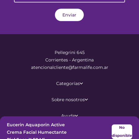
Enviar
Pellegrini 645
Corrientes - Argentina
atencionalcliente@farmalife.com.ar
Categorías
Sobre nosotros
Ayuda
Eucerin Aquaporin Active
No
Crema Facial Humectante
disponible
©
2026
Todos los derechos