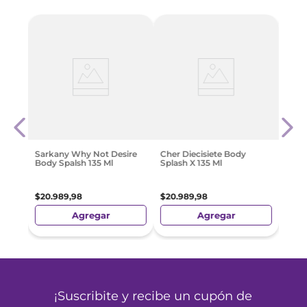
Fem
Shak
Glam
80Ml
$
39
.
Sarkany Why Not Desire
Cher Diecisiete Body
Body Spalsh 135 Ml
Splash X 135 Ml
$
20
.
989
,
98
$
20
.
989
,
98
Agregar
Agregar
¡Suscribite y recibe un cupón de