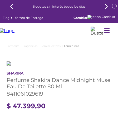
6 cuotas sin interés todos los días
Elegí tu forma de Entrega
Cambiar
Fragancias
Semiselectivas
Femeninas
SHAKIRA
Perfume Shakira Dance Midnight Muse
Eau De Toilette 80 Ml
8411061029619
$
47
.
399
,
90