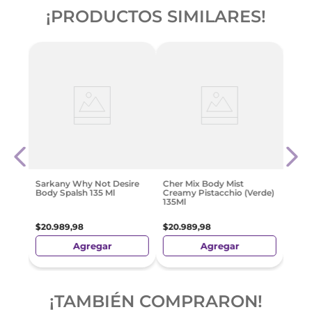
¡PRODUCTOS SIMILARES!
Al W
80Ml
Ward
$
26
.
Sarkany Why Not Desire
Cher Mix Body Mist
Body Spalsh 135 Ml
Creamy Pistacchio (Verde)
135Ml
$
20
.
989
,
98
$
20
.
989
,
98
Agregar
Agregar
¡TAMBIÉN COMPRARON!