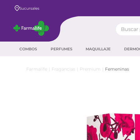
Envío GRATIS a todo el país desde $80.000
Sucursales
Buscar pr
TÉRMIN
COMBOS
PERFUMES
MAQUILLAJE
DERMO
prot
ser
Fragancias
Premium
Femeninas
crea
sha
prot
agua
corr
másc