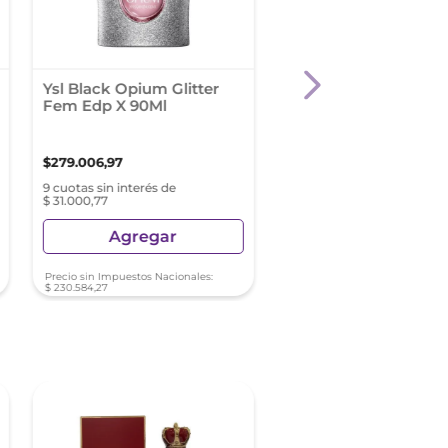
Ysl Black Opium Glitter
Kenzo Lâ´Eau Pure
Fem Edp X 90Ml
Unisex Edp X 100 Ml
$
279
.
006
,
97
$
219
.
889
,
99
9 cuotas sin interés de
9 cuotas sin interés de
$ 31.000,77
$ 24.432,22
Agregar
Agregar
Precio sin Impuestos Nacionales:
Precio sin Impuestos Nacionale
$
230
.
584
,
27
$
181
.
727
,
26