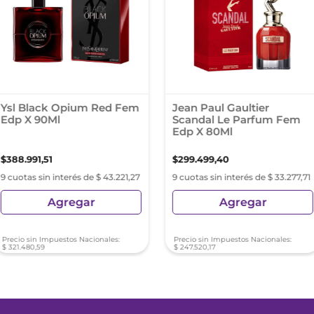
Ysl Black Opium Red Fem
Jean Paul Gaultier
Edp X 90Ml
Scandal Le Parfum Fem
Edp X 80Ml
$
388
.
991
,
51
$
299
.
499
,
40
9 cuotas sin interés de $ 43.221,27
9 cuotas sin interés de $ 33.277,71
Agregar
Agregar
Precio sin Impuestos Nacionales:
Precio sin Impuestos Nacionales:
$
321
.
480
,
59
$
247
.
520
,
17