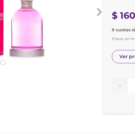
nol
e posay
$
16
9 cuotas s
Precio sin I
Ver p
－