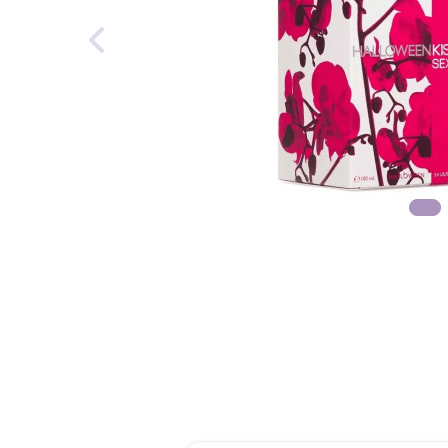
reti
roch