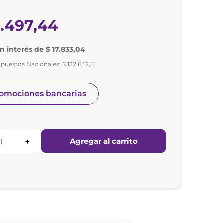
0
.
497
,
44
in interés de $ 17.833,04
mpuestos Nacionales:
$
132
.
642
,
51
romociones bancarias
Agregar al carrito
＋