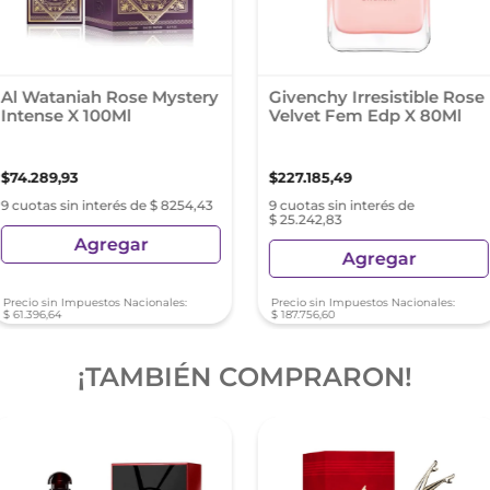
Al Wataniah Rose Mystery
Givenchy Irresistible Rose
Intense X 100Ml
Velvet Fem Edp X 80Ml
$
74
.
289
,
93
$
227
.
185
,
49
9 cuotas sin interés de $ 8254,43
9 cuotas sin interés de
$ 25.242,83
Agregar
Agregar
Precio sin Impuestos Nacionales:
Precio sin Impuestos Nacionales:
$
61
.
396
,
64
$
187
.
756
,
60
¡TAMBIÉN COMPRARON!