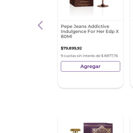
ume Edp Boos
Pepe Jeans Addictive
nse Woman 90Ml
Indulgence For Her Edp X
80Ml
82
,
81
$
79
.
899
,
92
as sin interés de $ 5986,97
9 cuotas sin interés de $ 8877,76
Agregar
Agregar
sin Impuestos Nacionales:
1
,
25