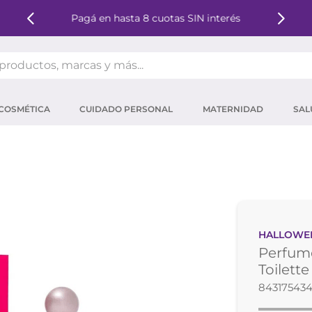
Pagá en hasta 8 cuotas SIN interés
oductos, marcas y más...
OS MÁS BUSCADOS
COSMÉTICA
CUIDADO PERSONAL
MATERNIDAD
SAL
ector solar
um
tina
mpoo
eina
HALLOWE
 micelar
Perfume
ector
Toilett
84317543
ara pestañas