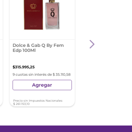
Dolce & Gab Q By Fem
Perfume Versace Po
Edp 100Ml
Femme Dylan Turqu
100 Ml
$
315
.
995
,
25
$
265
.
996
,
00
9 cuotas sin interés de $ 35.110,58
9 cuotas sin interés de $ 29
Agregar
Agregar
Precio sin Impuestos Nacionales:
Precio sin Impuestos Nacionale
$
261
.
153
,
10
$
219
.
831
,
40