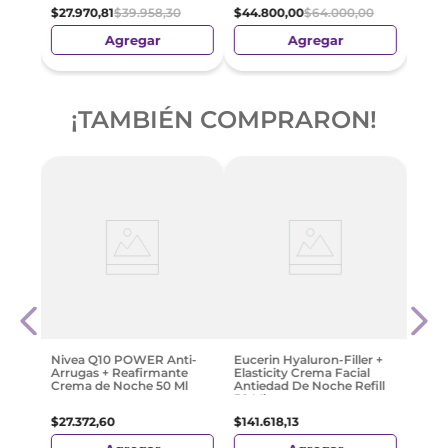
$
27
.
970
,
81
$
39
.
958
,
30
$
44
.
800
,
00
$
64
.
000
,
00
Agregar
Agregar
¡TAMBIÉN COMPRARON!
s
Cosrx
Crea
0.3%
6
$
71
.
3
Nivea Q10 POWER Anti-
Eucerin Hyaluron-Filler +
Arrugas + Reafirmante
Elasticity Crema Facial
Crema de Noche 50 Ml
Antiedad De Noche Refill
50 Ml
$
27
.
372
,
60
$
141
.
618
,
13