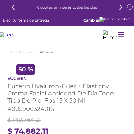
6 cuotas sin interés todos los días
Elegí tu forma de Entrega
Cambiar
Dermo
Antiedad
50 %
EUCERIN
Eucerin Hyaluron-Filler + Elasticity
Crema Facial Antiedad De Día Todo
Tipo De Piel Fps 15 X 50 Ml
4005900324016
$
149
.
764
,
21
$
74
.
882
,
11