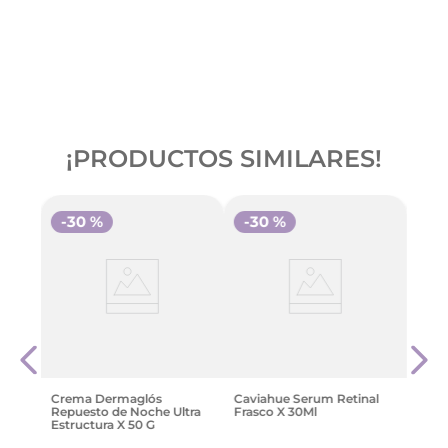
¡PRODUCTOS SIMILARES!
-
30 %
-
30 %
Vt P
Esen
30Ml
9
$
94
.
Crema Dermaglós
Caviahue Serum Retinal
Repuesto de Noche Ultra
Frasco X 30Ml
Estructura X 50 G