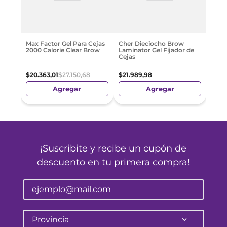
Max Factor Gel Para Cejas
Cher Dieciocho Brow
2000 Calorie Clear Brow
Laminator Gel Fijador de
Cejas
$
20
.
363
,
01
$
27
.
150
,
68
$
21
.
989
,
98
Agregar
Agregar
¡Suscribite y recibe un cupón de
descuento en tu primera compra!
Provincia