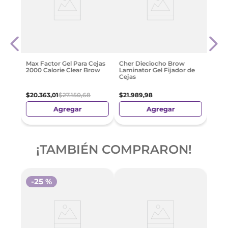
ow
Lapiz
Tato
Natu
$
21
.
Max Factor Gel Para Cejas
Cher Dieciocho Brow
2000 Calorie Clear Brow
Laminator Gel Fijador de
Cejas
$
20
.
363
,
01
$
27
.
150
,
68
$
21
.
989
,
98
Agregar
Agregar
¡TAMBIÉN COMPRARON!
-
25 %