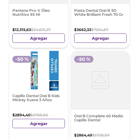
Pantene Pro-V Óleo
Pasta Dental Oral B 3D
Nutritivo 95 Ml
White Brilliant Fresh 70 Gr
$
12
.
315
,
63
$
24
.
631
,
27
$
3662
,
33
$
7324
,
67
Agregar
Agregar
-
50 %
-
50 %
Cepillo Dental Oral B Kids
Mickey Suave 3 Años
$
2894
,
40
$
5788
,
80
Oral B Complete 40 Medio
Cepillo Dental
Agregar
$
2864
,
49
$
5728
,
99