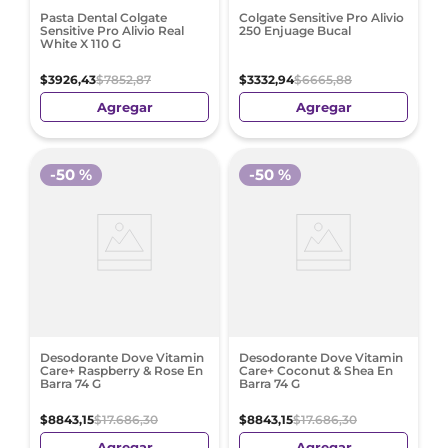
Pasta Dental Colgate
Colgate Sensitive Pro Alivio
Sensitive Pro Alivio Real
250 Enjuage Bucal
White X 110 G
$
3926
,
43
$
7852
,
87
$
3332
,
94
$
6665
,
88
Agregar
Agregar
-
50 %
-
50 %
Desodorante Dove Vitamin
Desodorante Dove Vitamin
Care+ Raspberry & Rose En
Care+ Coconut & Shea En
Barra 74 G
Barra 74 G
$
8843
,
15
$
17
.
686
,
30
$
8843
,
15
$
17
.
686
,
30
Agregar
Agregar