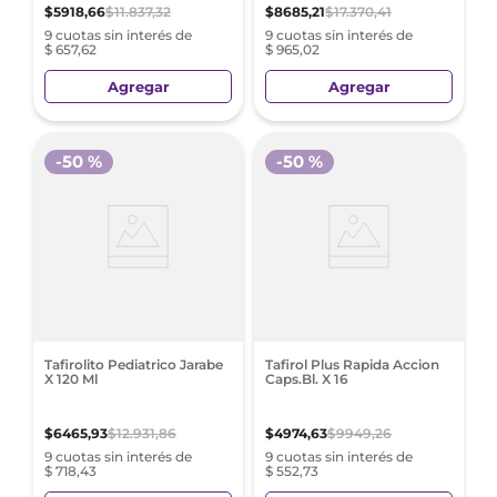
$
5918
,
66
$
11
.
837
,
32
$
8685
,
21
$
17
.
370
,
41
9 cuotas sin interés de
9 cuotas sin interés de
$ 657,62
$ 965,02
Agregar
Agregar
-
50 %
-
50 %
Tafirolito Pediatrico Jarabe
Tafirol Plus Rapida Accion
X 120 Ml
Caps.Bl. X 16
$
6465
,
93
$
12
.
931
,
86
$
4974
,
63
$
9949
,
26
9 cuotas sin interés de
9 cuotas sin interés de
$ 718,43
$ 552,73