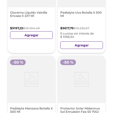
Glucerna Liquido Vainilla
Pedialyte Uva Botella X 500
Envase X 237 Ml
Ml
$
9197
,
25
$
18
.
394
,
49
$
9617
,
79
$
19
.
235
,
57
9 cuotas sin interés de
Agregar
$ 1068,64
Agregar
-
50 %
-
50 %
Pedialyte Manzana Botella X
Protector Solar Midermus
500 Ml
Sol Emulsión Fps 50 70Gr