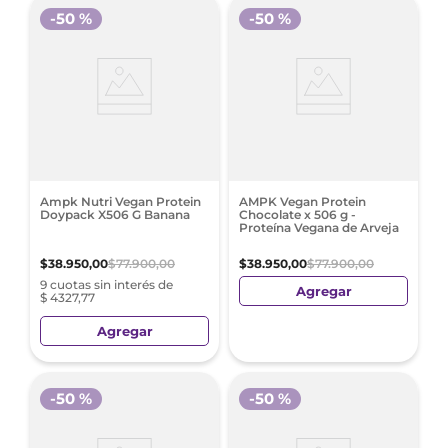
-
50 %
-
50 %
Ampk Nutri Vegan Protein
AMPK Vegan Protein
Doypack X506 G Banana
Chocolate x 506 g -
Proteína Vegana de Arveja
$
38
.
950
,
00
$
77
.
900
,
00
$
38
.
950
,
00
$
77
.
900
,
00
9 cuotas sin interés de
Agregar
$ 4327,77
Agregar
-
50 %
-
50 %