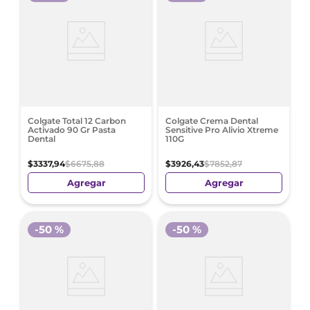
Colgate Total 12 Carbon
Colgate Crema Dental
Activado 90 Gr Pasta
Sensitive Pro Alivio Xtreme
Dental
110G
$
3337
,
94
$
6675
,
88
$
3926
,
43
$
7852
,
87
Agregar
Agregar
-
50 %
-
50 %