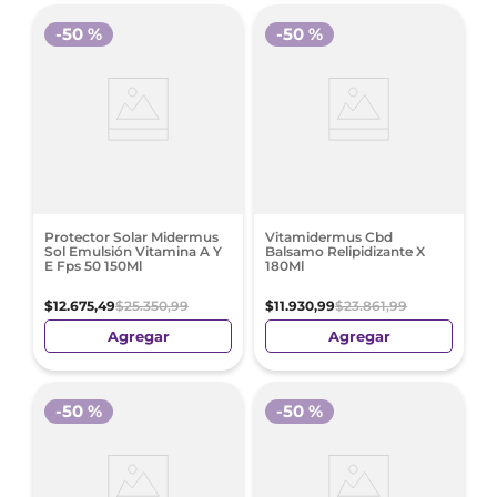
-
50 %
-
50 %
Protector Solar Midermus
Vitamidermus Cbd
Sol Emulsión Vitamina A Y
Balsamo Relipidizante X
E Fps 50 150Ml
180Ml
$
12
.
675
,
49
$
25
.
350
,
99
$
11
.
930
,
99
$
23
.
861
,
99
Agregar
Agregar
-
50 %
-
50 %