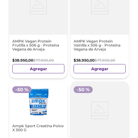
AMPK Vegan Protein
AMPK Vegan Protein
Frutilla x 506 g - Proteína
Vainilla x 506 g - Proteína
Vegana de Arveja
Vegana de Arveja
$
38
.
950
,
00
$
77
.
900
,
00
$
38
.
950
,
00
$
77
.
900
,
00
Agregar
Agregar
-
50 %
-
50 %
Ampk Sport Creatina Polvo
X 300 G