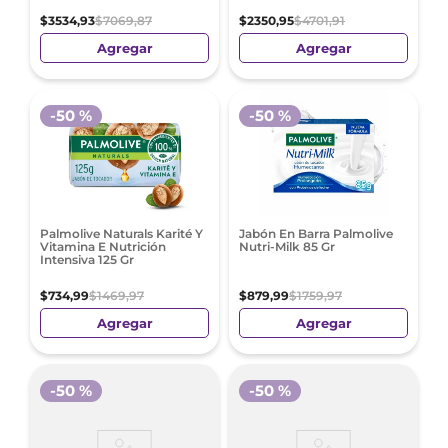
$
3534
,
93
$
7069
,
87
$
2350
,
95
$
4701
,
91
Agregar
Agregar
-
50 %
-
50 %
Palmolive Naturals Karité Y
Jabón En Barra Palmolive
Vitamina E Nutrición
Nutri-Milk 85 Gr
Intensiva 125 Gr
$
734
,
99
$
1469
,
97
$
879
,
99
$
1759
,
97
Agregar
Agregar
-
50 %
-
50 %