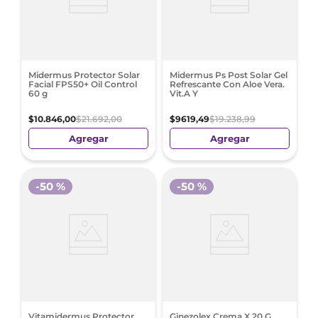
Midermus Protector Solar
Midermus Ps Post Solar Gel
Facial FPS50+ Oil Control
Refrescante Con Aloe Vera.
60 g
Vit.A Y
$
10
.
846
,
00
$
21
.
692
,
00
$
9619
,
49
$
19
.
238
,
99
Agregar
Agregar
-
50 %
-
50 %
Vitamidermus Protector
Ginezolex Crema X 20 G