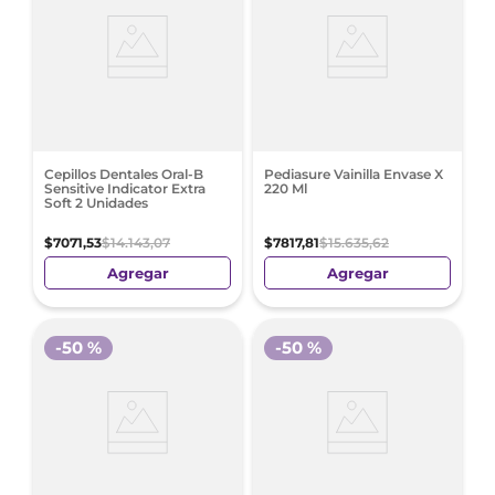
Cepillos Dentales Oral-B
Pediasure Vainilla Envase X
Sensitive Indicator Extra
220 Ml
Soft 2 Unidades
$
7071
,
53
$
14
.
143
,
07
$
7817
,
81
$
15
.
635
,
62
Agregar
Agregar
-
50 %
-
50 %