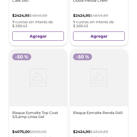
Café 340
Outra Perola Crem
$
2424
,
95
$
4849
,
89
$
2424
,
95
$
4849
,
89
9 cuotas sin interés de
9 cuotas sin interés de
$ 269,43
$ 269,43
Agregar
Agregar
-
50 %
-
50 %
Risque Esmalte Top Coat
Risque Esmalte Renda 040
S/Lamp Linea Gel
$
4075
,
00
$
8150
,
00
$
2424
,
95
$
4849
,
89