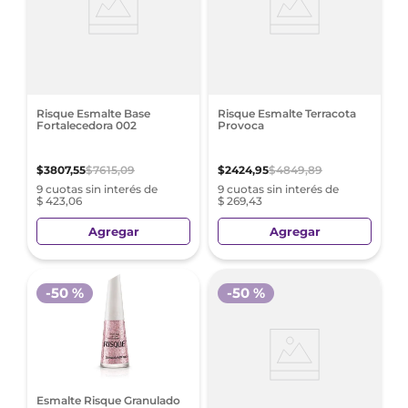
Risque Esmalte Base
Risque Esmalte Terracota
Fortalecedora 002
Provoca
$
3807
,
55
$
7615
,
09
$
2424
,
95
$
4849
,
89
9 cuotas sin interés de
9 cuotas sin interés de
$ 423,06
$ 269,43
Agregar
Agregar
-
50 %
-
50 %
Esmalte Risque Granulado