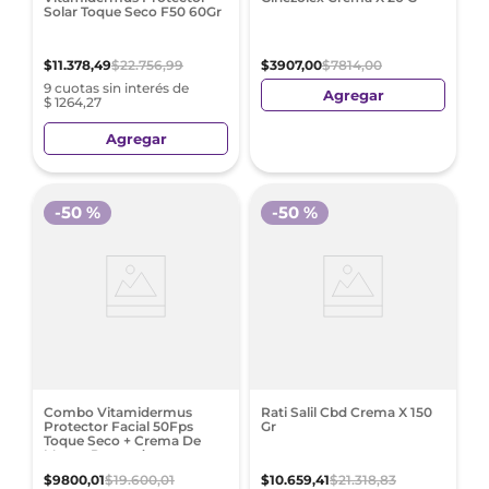
Solar Toque Seco F50 60Gr
$
11
.
378
,
49
$
22
.
756
,
99
$
3907
,
00
$
7814
,
00
9 cuotas sin interés de
Agregar
$ 1264,27
Agregar
-
50 %
-
50 %
Combo Vitamidermus
Rati Salil Cbd Crema X 150
Protector Facial 50Fps
Gr
Toque Seco + Crema De
Manos Reparadora
Intensiva
$
9800
,
01
$
19
.
600
,
01
$
10
.
659
,
41
$
21
.
318
,
83