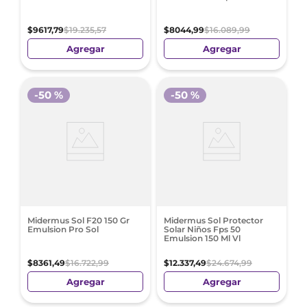
$
9617
,
79
$
19
.
235
,
57
$
8044
,
99
$
16
.
089
,
99
Agregar
Agregar
-
50 %
-
50 %
Midermus Sol F20 150 Gr
Midermus Sol Protector
Emulsion Pro Sol
Solar Niños Fps 50
Emulsion 150 Ml Vl
$
8361
,
49
$
16
.
722
,
99
$
12
.
337
,
49
$
24
.
674
,
99
Agregar
Agregar