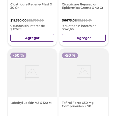
Cicatricure Regene-Plast X
Cicatricure Reparacion
30 Gr
Epidermica Crema X 40 Gr
$
11
.
350
,
00
$
22
.
700
,
00
$
6675
,
01
$
13
.
350
,
01
9 cuotas sin interés de
9 cuotas sin interés de
$ 1261,11
$ 741,66
Agregar
Agregar
-
50 %
-
50 %
Lafedryl Loción V2 X 120 Ml
Tafirol Forte 650 Mg
Comprimidos X 70