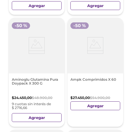
Agregar
Agregar
-
50 %
-
50 %
Aminoglu Glutamina Pura
Ampk Comprimidos X 60
Doypack X 300 G
$
24
.
450
,
00
$
48
.
900
,
00
$
27
.
450
,
00
$
54
.
900
,
00
9 cuotas sin interés de
Agregar
$ 2716,66
Agregar