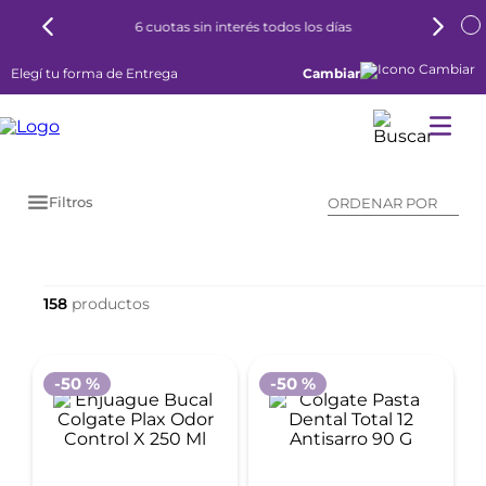
6 cuotas sin interés todos los días
Elegí tu forma de Entrega
Cambiar
Filtros
ORDENAR POR
158
-
50 %
-
50 %