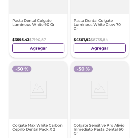
Pasta Dental Colgate
Pasta Dental Colgate
Luminous White 90 Gr
Luminous White Glow 70
Gr
$
3595
,
43
$
7190
,
87
$
4367
,
92
$
8735
,
84
Agregar
Agregar
-
50 %
-
50 %
Colgate Max White Carbon
Colgate Sensitive Pro Alivio
Cepillo Dental Pack X 2
Inmediato Pasta Dental 60
Gr