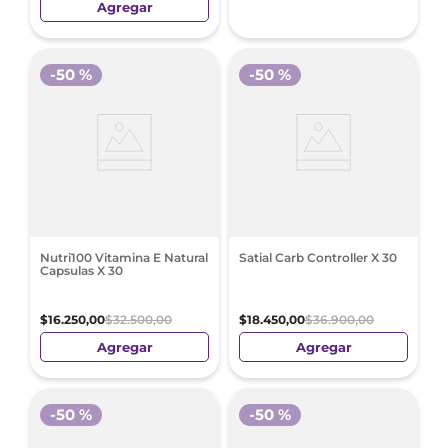
Agregar
-
50 %
-
50 %
Nutri100 Vitamina E Natural
Satial Carb Controller X 30
Capsulas X 30
$
16
.
250
,
00
$
32
.
500
,
00
$
18
.
450
,
00
$
36
.
900
,
00
Agregar
Agregar
-
50 %
-
50 %