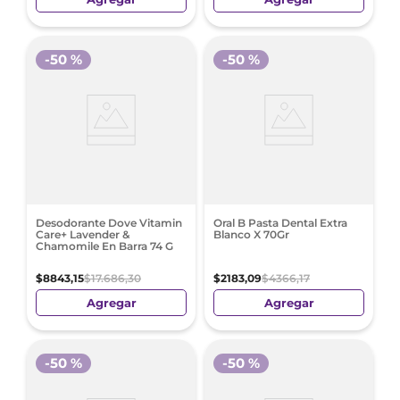
-
50 %
-
50 %
Desodorante Dove Vitamin
Oral B Pasta Dental Extra
Care+ Lavender &
Blanco X 70Gr
Chamomile En Barra 74 G
$
8843
,
15
$
17
.
686
,
30
$
2183
,
09
$
4366
,
17
Agregar
Agregar
-
50 %
-
50 %