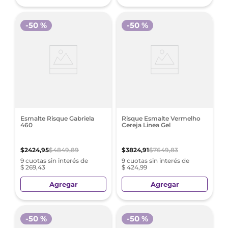
-
50 %
-
50 %
Esmalte Risque Gabriela
Risque Esmalte Vermelho
460
Cereja Linea Gel
$
2424
,
95
$
4849
,
89
$
3824
,
91
$
7649
,
83
9 cuotas sin interés de
9 cuotas sin interés de
$ 269,43
$ 424,99
Agregar
Agregar
-
50 %
-
50 %