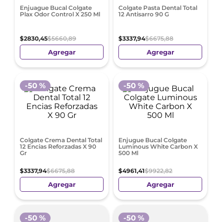
Enjuague Bucal Colgate
Colgate Pasta Dental Total
Plax Odor Control X 250 Ml
12 Antisarro 90 G
$
2830
,
45
$
5660
,
89
$
3337
,
94
$
6675
,
88
Agregar
Agregar
-
50 %
-
50 %
Colgate Crema Dental Total
Enjugue Bucal Colgate
12 Encias Reforzadas X 90
Luminous White Carbon X
Gr
500 Ml
$
3337
,
94
$
6675
,
88
$
4961
,
41
$
9922
,
82
Agregar
Agregar
-
50 %
-
50 %