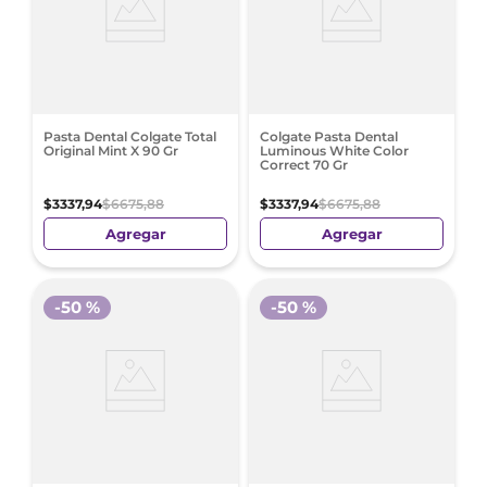
Pasta Dental Colgate Total
Colgate Pasta Dental
Original Mint X 90 Gr
Luminous White Color
Correct 70 Gr
$
3337
,
94
$
6675
,
88
$
3337
,
94
$
6675
,
88
Agregar
Agregar
-
50 %
-
50 %