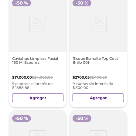
-
50 %
-
50 %
Caviahue Limpieza Facial
Risque Esmalte Top Coat
150 Ml Espuma
Brillo 001
$
17
.
000
,
00
$
34
.
000
,
00
$
2700
,
05
$
5400
,
09
9 cuotas sin interés de
9 cuotas sin interés de
$ 1888,88
$ 300,00
Agregar
Agregar
-
50 %
-
50 %