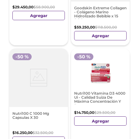
$
29
.
450
,
00
$
58
.
900
,
00
Goodskin Extreme Collagen
- Colágeno Marino
Agregar
Hidrolizado Bebible x 15
Sticks
$
59
.
250
,
00
$
118
.
500
,
00
Agregar
-
50 %
-
50 %
Nutri100 Vitamina D3 4000
Ui - Calidad Suiza De
Máxima Concentración Y
Pureza
$
14
.
750
,
00
$
29
.
500
,
00
Nutri100 C 1000 Mg
Capsulas X 30
Agregar
$
16
.
250
,
00
$
32
.
500
,
00