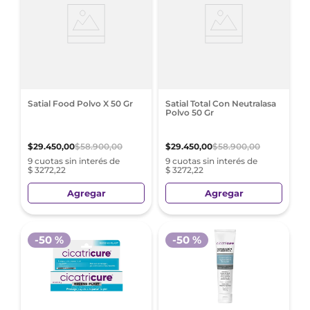
Satial Food Polvo X 50 Gr
Satial Total Con Neutralasa
Polvo 50 Gr
$
29
.
450
,
00
$
58
.
900
,
00
$
29
.
450
,
00
$
58
.
900
,
00
9 cuotas sin interés de
9 cuotas sin interés de
$ 3272,22
$ 3272,22
Agregar
Agregar
-
50 %
-
50 %