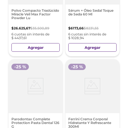
Polvo Compacto Traslúcido
Sérum + Óleo Sedal Toque
Miracle Veil Max Factor
de Seda 60 Ml
Powder Lu
$
26
.
625
,
67
$
35
.
500
,
89
$
6173
,
66
$
8231
,
55
6 cuotas sin interés de
6 cuotas sin interés de
$ 4437,61
$ 1028,94
Agregar
Agregar
-
25 %
-
25 %
Parodontax Complete
Ferrini Crema Corporal
Protection Pasta Dental 126
Hidratante Y Refrescante
G
300Ml