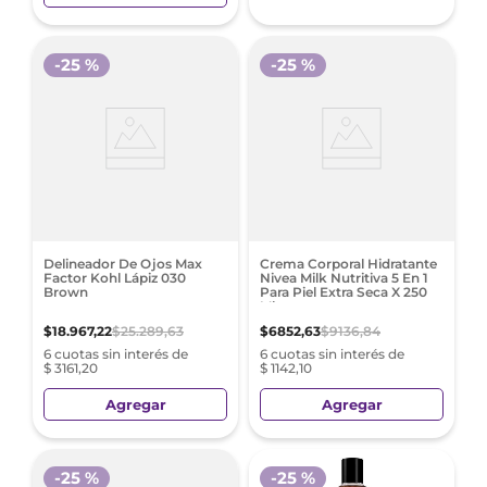
-
25 %
-
25 %
Delineador De Ojos Max
Crema Corporal Hidratante
Factor Kohl Lápiz 030
Nivea Milk Nutritiva 5 En 1
Brown
Para Piel Extra Seca X 250
Ml
$
18
.
967
,
22
$
25
.
289
,
63
$
6852
,
63
$
9136
,
84
6 cuotas sin interés de
6 cuotas sin interés de
$ 3161,20
$ 1142,10
Agregar
Agregar
-
25 %
-
25 %