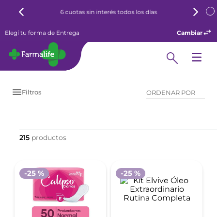
6 cuotas sin interés todos los días
Elegí tu forma de Entrega
Cambiar
Filtros
ORDENAR POR
215
-
25 %
-
25 %