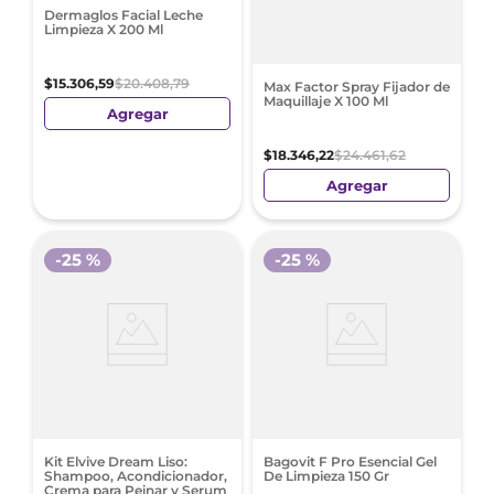
Dermaglos Facial Leche
Limpieza X 200 Ml
$
15
.
306
,
59
$
20
.
408
,
79
Max Factor Spray Fijador de
Maquillaje X 100 Ml
Agregar
$
18
.
346
,
22
$
24
.
461
,
62
Agregar
-
25 %
-
25 %
Kit Elvive Dream Liso:
Bagovit F Pro Esencial Gel
Shampoo, Acondicionador,
De Limpieza 150 Gr
Crema para Peinar y Serum