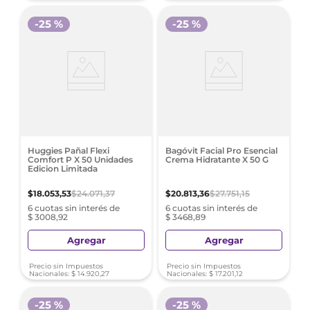
-
25 %
-
25 %
Huggies Pañal Flexi
Bagóvit Facial Pro Esencial
Comfort P X 50 Unidades
Crema Hidratante X 50 G
Edicion Limitada
$
18
.
053
,
53
$
24
.
071
,
37
$
20
.
813
,
36
$
27
.
751
,
15
6 cuotas sin interés de
6 cuotas sin interés de
$ 3008,92
$ 3468,89
Agregar
Agregar
Precio sin Impuestos
Precio sin Impuestos
Nacionales:
$
14
.
920
,
27
Nacionales:
$
17
.
201
,
12
-
25 %
-
25 %