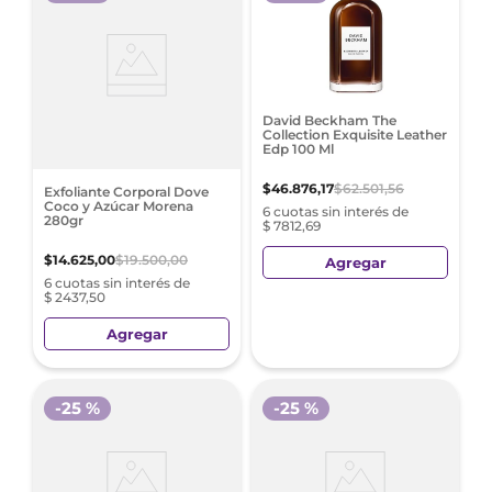
David Beckham The
Collection Exquisite Leather
Edp 100 Ml
$
46
.
876
,
17
$
62
.
501
,
56
Exfoliante Corporal Dove
Coco y Azúcar Morena
6 cuotas sin interés de
280gr
$ 7812,69
$
14
.
625
,
00
$
19
.
500
,
00
Agregar
6 cuotas sin interés de
$ 2437,50
Agregar
-
25 %
-
25 %