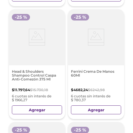
-
25 %
-
25 %
Head & Shoulders
Ferrini Crema De Manos
Shampoo Control Caspa
60Ml
Anti-Comezón 375 Ml
$
11
.
797
,
64
$
15
.
730
,
18
$
4682
,
24
$
6242
,
98
6 cuotas sin interés de
6 cuotas sin interés de
$ 1966,27
$ 780,37
Agregar
Agregar
-
25 %
-
25 %