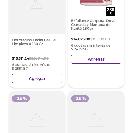
Exfoliante Corporal Dove
Granada y Manteca de
Karité 280gr
$
14
.
625
,
00
$
19
.
500
,
00
Dermaglos Facial Gel De
Limpieza X 150 Gr
6 cuotas sin interés de
$ 2437,50
$
15
.
311
,
24
$
20
.
414
,
99
Agregar
6 cuotas sin interés de
$ 2551,87
Agregar
-
25 %
-
25 %