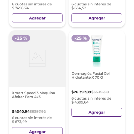
6 cuotas sin interés de
6 cuotas sin interés de
$ 7498,74
$ 654,52
Agregar
Agregar
-
25 %
-
25 %
Dermaglós Facial Gel
Hidratante X 70 G
$
26
.
397
,
89
$
35
.
197
,
19
Xmart Speed 3 Maquina
Afeitar Fem 4x3
6 cuotas sin interés de
$ 4399,64
$
4040
,
94
$
5387
,
92
Agregar
6 cuotas sin interés de
$ 673,49
Agregar