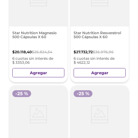
Star Nutrition Magnesio
Star Nutrition Resveratrol
500 Cápsulas X 60
500 Cápsulas X 60
$
20
.
118
,
40
$
26
.
824
,
54
$
27
.
732
,
72
$
36
.
976
,
96
6 cuotas sin interés de
6 cuotas sin interés de
$ 3353,06
$ 4622,12
Agregar
Agregar
-
25 %
-
25 %