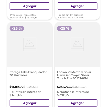
Agregar
Agregar
Precio sin Impuestos
Precio sin Impuestos
Nacionales:
$
16
.
452
,
81
Nacionales:
$
12
.
411
,
07
-
25 %
-
25 %
Corega Tabs Blanqueador
Loción Protectora Solar
30 Unidades
Hawaiian Tropic Sheer
Touch Fps 30 X 240Ml
$
7689
,
99
$
10
.
253
,
32
$
23
.
479
,
32
$
31
.
305
,
76
6 cuotas sin interés de
6 cuotas sin interés de
$ 1281,66
$ 3913,22
Agregar
Agregar