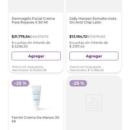
Dermaglós Facial Crema
Sally Hansen Esmalte Insta
Para Rojeces X 50 Ml
Dri Anti Chip Latin
$
31
.
779
,
54
$
42
.
372
,
72
$
13
.
184
,
72
$
17
.
579
,
63
6 cuotas sin interés de
6 cuotas sin interés de
$ 5296,59
$ 2197,45
Agregar
Agregar
Precio sin Impuestos
Precio sin Impuestos
Nacionales:
$
26
.
264
,
08
Nacionales:
$
10
.
896
,
46
-
25 %
-
25 %
Ferrini Crema De Manos 30
Ml