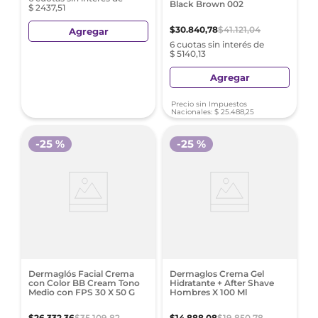
Black Brown 002
$ 2437,51
$
30
.
840
,
78
$
41
.
121
,
04
Agregar
6 cuotas sin interés de
$ 5140,13
Agregar
Precio sin Impuestos
Nacionales:
$
25
.
488
,
25
-
25 %
-
25 %
Dermaglós Facial Crema
Dermaglos Crema Gel
con Color BB Cream Tono
Hidratante + After Shave
Medio con FPS 30 X 50 G
Hombres X 100 Ml
$
26
.
332
,
36
$
35
.
109
,
82
$
14
.
888
,
08
$
19
.
850
,
78