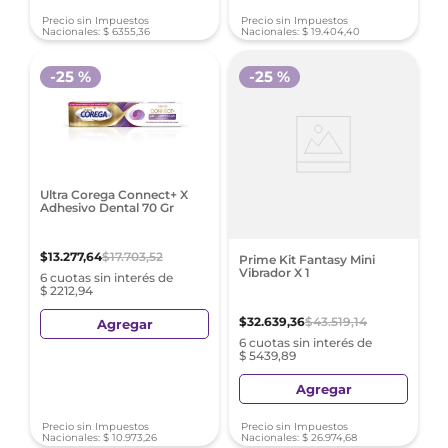
Precio sin Impuestos
Precio sin Impuestos
Nacionales:
$
6355
,
36
Nacionales:
$
19
.
404
,
40
-
25 %
-
25 %
Ultra Corega Connect+ X
Adhesivo Dental 70 Gr
$
13
.
277
,
64
$
17
.
703
,
52
Prime Kit Fantasy Mini
Vibrador X 1
6 cuotas sin interés de
$ 2212,94
$
32
.
639
,
36
$
43
.
519
,
14
Agregar
6 cuotas sin interés de
$ 5439,89
Agregar
Precio sin Impuestos
Precio sin Impuestos
Nacionales:
$
10
.
973
,
26
Nacionales:
$
26
.
974
,
68