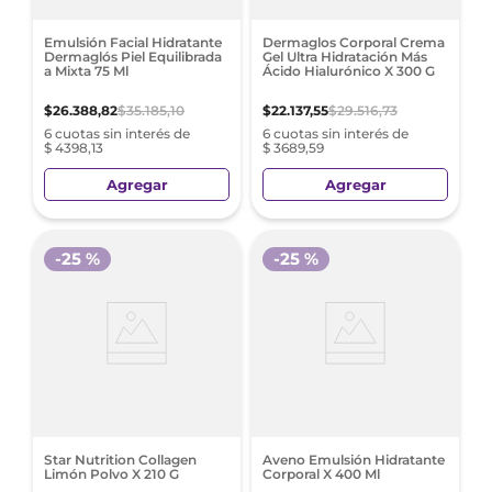
Emulsión Facial Hidratante
Dermaglos Corporal Crema
Dermaglós Piel Equilibrada
Gel Ultra Hidratación Más
a Mixta 75 Ml
Ácido Hialurónico X 300 G
$
26
.
388
,
82
$
35
.
185
,
10
$
22
.
137
,
55
$
29
.
516
,
73
6 cuotas sin interés de
6 cuotas sin interés de
$ 4398,13
$ 3689,59
Agregar
Agregar
-
25 %
-
25 %
Star Nutrition Collagen
Aveno Emulsión Hidratante
Limón Polvo X 210 G
Corporal X 400 Ml