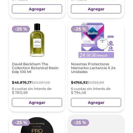
Agregar
Agregar
-
25 %
-
25 %
David Beckham The
Nosotras Protectores
Collection Botanical Resin
Mamarios Lactancia X 24
Edp 100 Ml
Unidades
$
46
.
876
,
17
$
62
.
501
,
56
$
4766
,
92
$
6355
,
89
6 cuotas sin interés de
6 cuotas sin interés de
$ 7812,69
$ 794,48
Agregar
Agregar
-
25 %
-
25 %