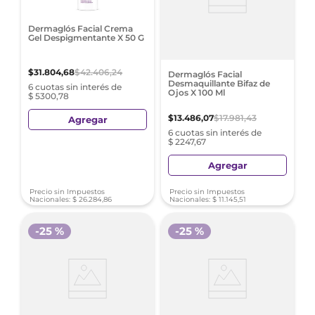
Dermaglós Facial Crema
Gel Despigmentante X 50 G
$
31
.
804
,
68
$
42
.
406
,
24
Dermaglós Facial
Desmaquillante Bifaz de
6 cuotas sin interés de
Ojos X 100 Ml
$ 5300,78
$
13
.
486
,
07
$
17
.
981
,
43
Agregar
6 cuotas sin interés de
$ 2247,67
Agregar
Precio sin Impuestos
Precio sin Impuestos
Nacionales:
$
26
.
284
,
86
Nacionales:
$
11
.
145
,
51
-
25 %
-
25 %