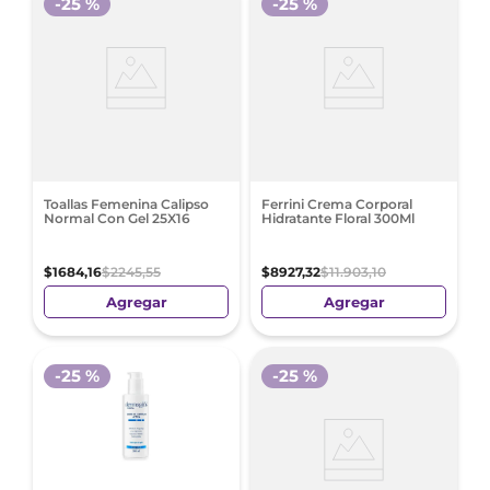
-
25 %
-
25 %
Toallas Femenina Calipso
Ferrini Crema Corporal
Normal Con Gel 25X16
Hidratante Floral 300Ml
$
1684
,
16
$
2245
,
55
$
8927
,
32
$
11
.
903
,
10
Agregar
Agregar
-
25 %
-
25 %