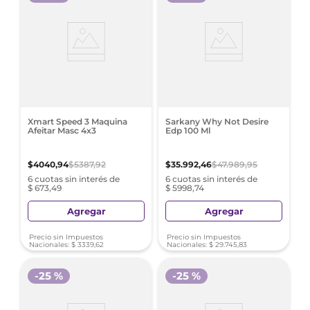
Xmart Speed 3 Maquina
Sarkany Why Not Desire
Afeitar Masc 4x3
Edp 100 Ml
$
4040
,
94
$
5387
,
92
$
35
.
992
,
46
$
47
.
989
,
95
6 cuotas sin interés de
6 cuotas sin interés de
$ 673,49
$ 5998,74
Agregar
Agregar
Precio sin Impuestos
Precio sin Impuestos
Nacionales:
$
3339
,
62
Nacionales:
$
29
.
745
,
83
-
25 %
-
25 %