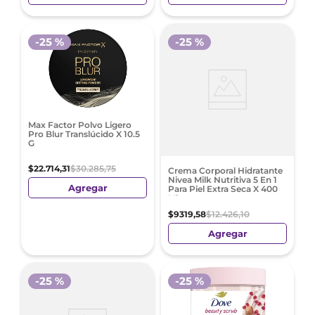
-
25 %
-
25 %
Max Factor Polvo Ligero
Pro Blur Translúcido X 10.5
G
$
22
.
714
,
31
$
30
.
285
,
75
Crema Corporal Hidratante
Nivea Milk Nutritiva 5 En 1
Agregar
Para Piel Extra Seca X 400
Ml
$
9319
,
58
$
12
.
426
,
10
Agregar
-
25 %
-
25 %