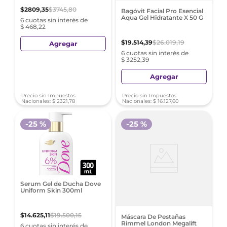
$
2809
,
35
$
3745
,
80
Bagóvit Facial Pro Esencial
Aqua Gel Hidratante X 50 G
6 cuotas sin interés de
$ 468,22
$
19
.
514
,
39
$
26
.
019
,
19
Agregar
6 cuotas sin interés de
$ 3252,39
Agregar
Precio sin Impuestos
Precio sin Impuestos
Nacionales:
$
2321
,
78
Nacionales:
$
16
.
127
,
60
-
25 %
-
25 %
Serum Gel de Ducha Dove
Uniform Skin 300ml
$
14
.
625
,
11
$
19
.
500
,
15
Máscara De Pestañas
Rimmel London Megalift
6 cuotas sin interés de