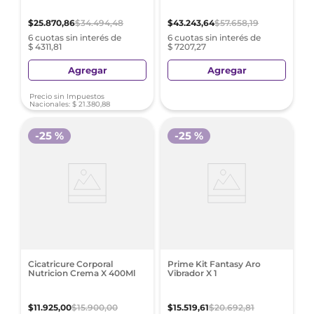
$
25
.
870
,
86
$
34
.
494
,
48
$
43
.
243
,
64
$
57
.
658
,
19
6 cuotas sin interés de
6 cuotas sin interés de
$ 4311,81
$ 7207,27
Agregar
Agregar
Precio sin Impuestos
Nacionales:
$
21
.
380
,
88
-
25 %
-
25 %
Cicatricure Corporal
Prime Kit Fantasy Aro
Nutricion Crema X 400Ml
Vibrador X 1
$
11
.
925
,
00
$
15
.
900
,
00
$
15
.
519
,
61
$
20
.
692
,
81