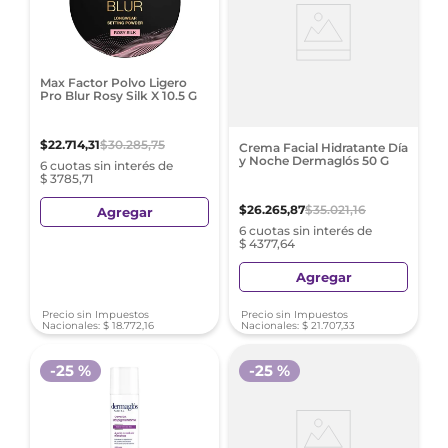
Max Factor Polvo Ligero
Pro Blur Rosy Silk X 10.5 G
$
22
.
714
,
31
$
30
.
285
,
75
Crema Facial Hidratante Día
y Noche Dermaglós 50 G
6 cuotas sin interés de
$ 3785,71
$
26
.
265
,
87
$
35
.
021
,
16
Agregar
6 cuotas sin interés de
$ 4377,64
Agregar
Precio sin Impuestos
Precio sin Impuestos
Nacionales:
$
18
.
772
,
16
Nacionales:
$
21
.
707
,
33
-
25 %
-
25 %