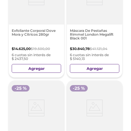
Exfoliante Corporal Dove
Máscara De Pestañas
Mora y Citricos 280gr
Rimmel London Megalift
Black 001
$
14
.
625
,
00
$
19
.
500
,
00
$
30
.
840
,
78
$
41
.
121
,
04
6 cuotas sin interés de
6 cuotas sin interés de
$ 2437,50
$ 5140,13
Agregar
Agregar
-
25 %
-
25 %