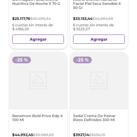
Nutritiva De Noche X 70 G
Facial Piel Seca Sensible X
50 Gr
$
25
.
117
,
76
$
33
.
490
,
34
$
33
.
153
,
44
$
44
.
204
,
59
6 cuotas sin interés de
6 cuotas sin interés de
$ 4186,29
$ 5525,57
Agregar
Agregar
-
25 %
-
25 %
Bensimon Bold Prive Edp X
Sedal Crema De Peinar
100 Ml
Rizos Definidos 300 Ml
$
44
.
992
,
45
$
59
.
989
,
93
$
3927
,
14
$
5236
,
19