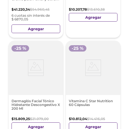
$
41
.
220
,
34
$
54
.
960
,
45
$
10
.
207
,
78
$
13
.
610
,
38
6 cuotas sin interés de
Agregar
$ 6870,05
Agregar
-
25 %
-
25 %
Dermaglós Facial Tónico
Vitamina C Star Nutrition
Hidratante Descongestivo X
60 Cápsulas
200 Ml
$
15
.
809
,
25
$
21
.
079
,
00
$
10
.
812
,
04
$
14
.
416
,
05
Agregar
Agregar