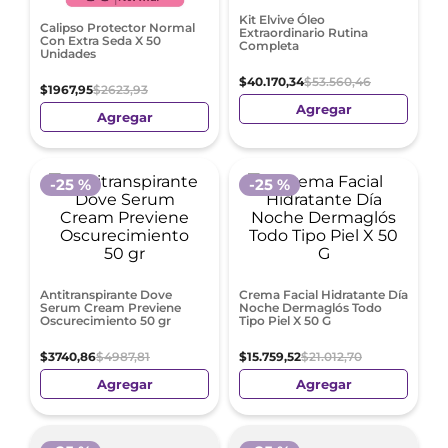
Kit Elvive Óleo
Calipso Protector Normal
Extraordinario Rutina
Con Extra Seda X 50
Completa
Unidades
$
40
.
170
,
34
$
53
.
560
,
46
$
1967
,
95
$
2623
,
93
Agregar
Agregar
-
25 %
-
25 %
Antitranspirante Dove
Crema Facial Hidratante Día
Serum Cream Previene
Noche Dermaglós Todo
Oscurecimiento 50 gr
Tipo Piel X 50 G
$
3740
,
86
$
4987
,
81
$
15
.
759
,
52
$
21
.
012
,
70
Agregar
Agregar