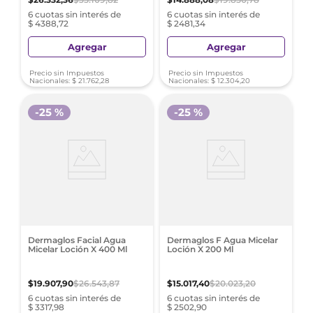
6 cuotas sin interés de
6 cuotas sin interés de
$ 4388,72
$ 2481,34
Agregar
Agregar
Precio sin Impuestos
Precio sin Impuestos
Nacionales:
$
21
.
762
,
28
Nacionales:
$
12
.
304
,
20
-
25 %
-
25 %
Dermaglos Facial Agua
Dermaglos F Agua Micelar
Micelar Loción X 400 Ml
Loción X 200 Ml
$
19
.
907
,
90
$
26
.
543
,
87
$
15
.
017
,
40
$
20
.
023
,
20
6 cuotas sin interés de
6 cuotas sin interés de
$ 3317,98
$ 2502,90