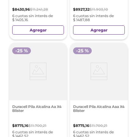
$
8430
,
96
$
11
.
241
,
28
$
8927
,
32
$
11
.
903
,
10
6 cuotas sin interés de
6 cuotas sin interés de
$ 1405,16
$ 1487,88
Agregar
Agregar
-
25 %
-
25 %
Duracell Pila Alcalina Aa X4
Duracell Pila Alcalina Aaa X4
Blister
Blister
$
8775
,
16
$
11
.
700
,
21
$
8775
,
16
$
11
.
700
,
21
6 cuotas sin interés de
6 cuotas sin interés de
$ 1462,52
$ 1462,52