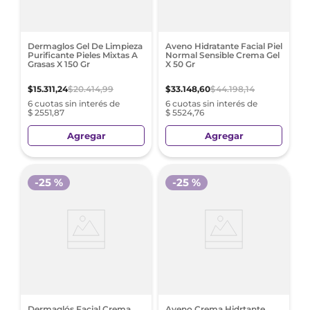
Dermaglos Gel De Limpieza
Aveno Hidratante Facial Piel
Purificante Pieles Mixtas A
Normal Sensible Crema Gel
Grasas X 150 Gr
X 50 Gr
$
15
.
311
,
24
$
20
.
414
,
99
$
33
.
148
,
60
$
44
.
198
,
14
6 cuotas sin interés de
6 cuotas sin interés de
$ 2551,87
$ 5524,76
Agregar
Agregar
-
25 %
-
25 %
Dermaglós Facial Crema
Aveno Crema Hidrtante