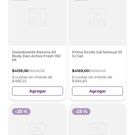
Desodorante Rexona All
Prime Excite Gel Sensual 22
Body Deo Active Fresh 150
Gr Gel
Ml
$
4159
,
36
$
5545
,
82
$
4169
,
00
$
5558
,
66
6 cuotas sin interés de
6 cuotas sin interés de
$ 693,22
$ 694,83
Agregar
Agregar
-
25 %
-
25 %