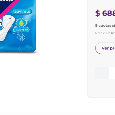
nol
ura
$
68
9 cuotas s
Precio sin I
Ver p
－