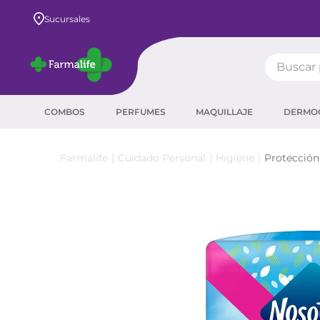
Envío GRATIS a todo el país desde $80.000
Sucursales
Buscar pr
TÉRMIN
COMBOS
PERFUMES
MAQUILLAJE
DERMO
prot
ser
Cuidado Personal
Higiene
Protección
crea
sha
prot
agua
corr
masc