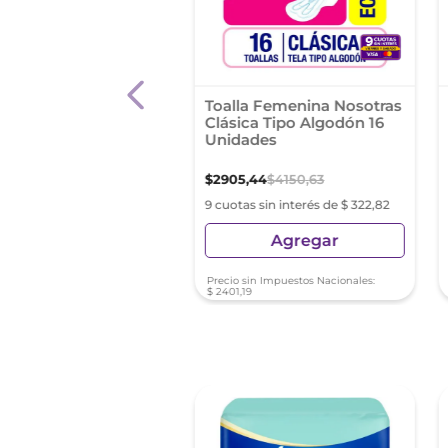
la Femenina Nosotras
Toalla Femenina Nosotras
ca Suave 8 Unidades
Clásica Tipo Algodón 16
Unidades
0
,
87
$
2905
,
44
$
4150
,
63
as sin interés de $ 244,54
9 cuotas sin interés de $ 322,82
Agregar
Agregar
sin Impuestos Nacionales:
Precio sin Impuestos Nacionales:
0
$
2401
,
19