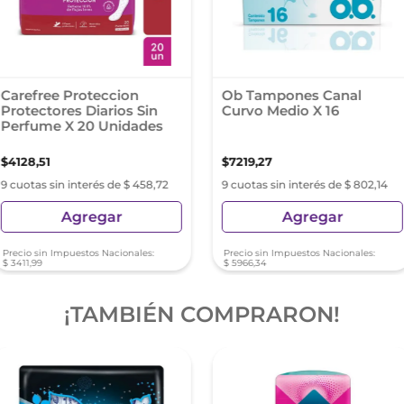
Carefree Proteccion
Ob Tampones Canal
Protectores Diarios Sin
Curvo Medio X 16
Perfume X 20 Unidades
$
4128
,
51
$
7219
,
27
9 cuotas sin interés de $ 458,72
9 cuotas sin interés de $ 802,14
Agregar
Agregar
Precio sin Impuestos Nacionales:
Precio sin Impuestos Nacionales:
$
3411
,
99
$
5966
,
34
¡TAMBIÉN COMPRARON!