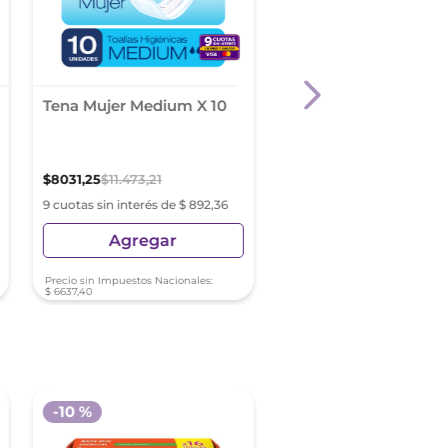
Tena Mujer Medium X 10
Nosotras Toallas Bu
Noches Suave X 16
Unidades
$
8031
,
25
$
11
.
473
,
21
$
5091
,
86
$
7274
,
08
9 cuotas sin interés de $ 892,36
9 cuotas sin interés de $ 5
Agregar
Agregar
Precio sin Impuestos Nacionales:
Precio sin Impuestos Nacionale
$
6637
,
40
$
4208
,
15
-
10 %