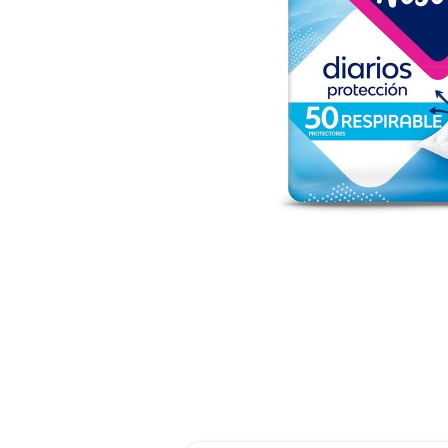
reti
tint