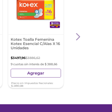
Kotex Toalla Femenina
Copa Menstrual Eva
Kotex Esencial C/Alas X 16
Talle 3 D48
Unidades
$
3497
,
96
$
3886
,
62
$
23
.
216
,
85
9 cuotas sin interés de $ 388,66
9 cuotas sin interés de $ 2
Agregar
Agregar
Precio sin Impuestos Nacionales:
Precio sin Impuestos Nacionale
$
2890
,
88
$
19
.
187
,
48