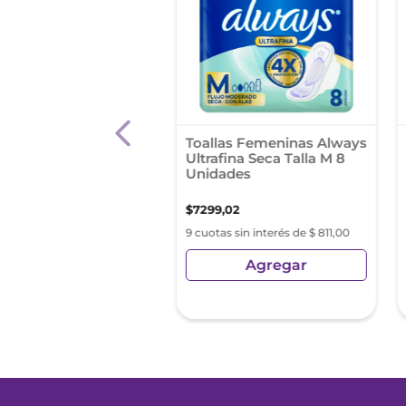
la Femenina Siempre
Toallas Femeninas Always
Especial Con Alas 8
Ultrafina Seca Talla M 8
ades
Unidades
8
,
95
$
7299
,
02
as sin interés de $ 294,32
9 cuotas sin interés de $ 811,00
Agregar
Agregar
sin Impuestos Nacionales:
1