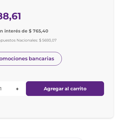
88
,
61
in interés de $ 765,40
mpuestos Nacionales:
$
5693
,
07
romociones bancarias
Agregar al carrito
＋