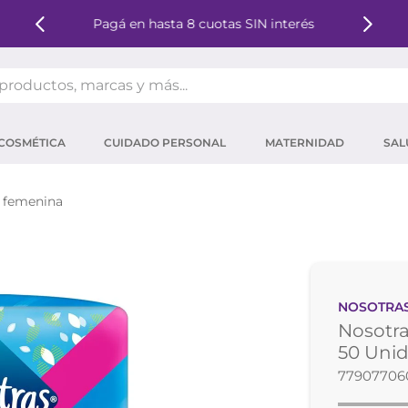
Pagá en hasta 8 cuotas SIN interés
oductos, marcas y más...
OS MÁS BUSCADOS
COSMÉTICA
CUIDADO PERSONAL
MATERNIDAD
SAL
ector solar
um
 femenina
tina
mpoo
eina
NOSOTRA
 micelar
Nosotra
ector
50 Uni
77907706
ara pestañas