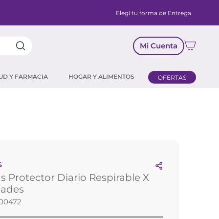
Elegí tu forma de Entrega
Mi Cuenta
UD Y FARMACIA
HOGAR Y ALIMENTOS
OFERTAS
S
s Protector Diario Respirable X
dades
00472