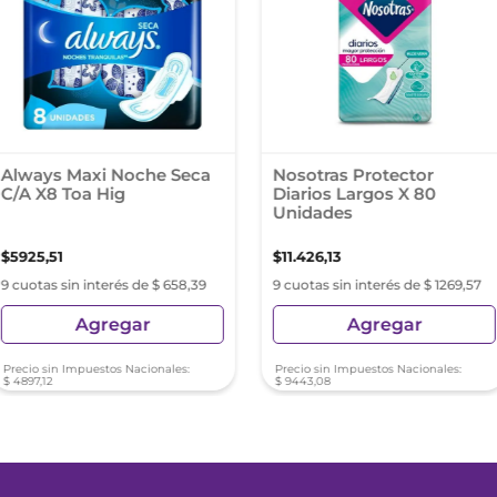
Always Maxi Noche Seca
Nosotras Protector
C/A X8 Toa Hig
Diarios Largos X 80
Unidades
$
5925
,
51
$
11
.
426
,
13
9 cuotas sin interés de $ 658,39
9 cuotas sin interés de $ 1269,57
Agregar
Agregar
Precio sin Impuestos Nacionales:
Precio sin Impuestos Nacionales:
$
4897
,
12
$
9443
,
08