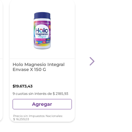
Holo Magnesio Integral
Bcaa 12.1.1 Super Rat
Envase X 150 G
120 Caps
$
19
.
673
,
43
$
20
.
500
,
00
9 cuotas sin interés de $ 2185,93
9 cuotas sin interés de $ 2
Agregar
Agregar
Precio sin Impuestos Nacionales:
Precio sin Impuestos Nacionale
$
16
.
259
,
03
$
16
.
942
,
15