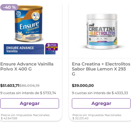
-
40 %
Ensure Advance Vainilla
Ena Creatina + Electrolitos
Polvo X 400 G
Sabor Blue Lemon X 293
G
$
51
.
603
,
71
$
86
.
006
,
19
$
39
.
000
,
00
9 cuotas sin interés de $ 5733,74
9 cuotas sin interés de $ 4333,33
Agregar
Agregar
Precio sin Impuestos Nacionales:
Precio sin Impuestos Nacionales:
$
42
.
647
,
69
$
32
.
231
,
40