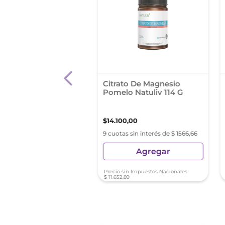
er ENA Vaso Batidor
Citrato De Magnesio
nidad
Pomelo Natuliv 114 G
0
,
01
$
14
.
100
,
00
as sin interés de $ 822,22
9 cuotas sin interés de $ 1566,66
Agregar
Agregar
sin Impuestos Nacionales:
Precio sin Impuestos Nacionales:
1
$
11
.
652
,
89