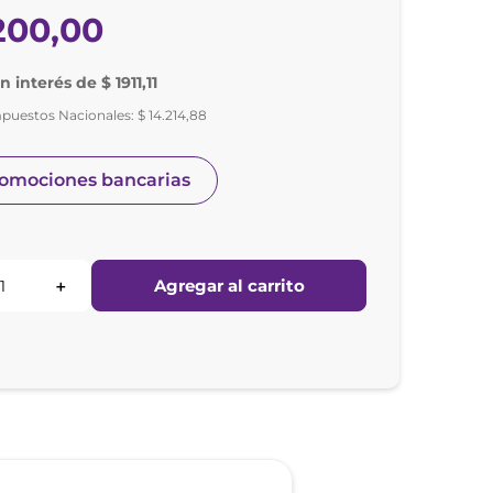
200
,
00
n interés de $ 1911,11
mpuestos Nacionales:
$
14
.
214
,
88
romociones bancarias
Agregar al carrito
＋