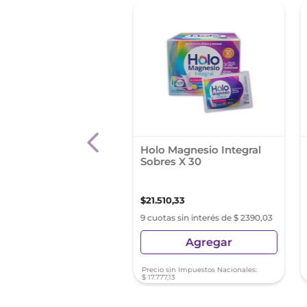
%
port Max Sob.X 30
Holo Magnesio Integral
Sobres X 30
35
,
99
$
51
.
218
,
81
$
21
.
510
,
33
as sin interés de $ 4837,33
9 cuotas sin interés de $ 2390,03
Agregar
Agregar
sin Impuestos Nacionales:
Precio sin Impuestos Nacionales:
0
,
16
$
17
.
777
,
13