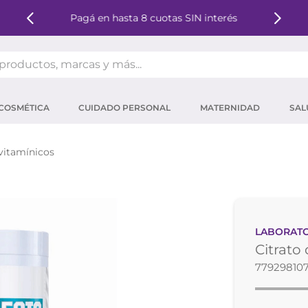
Pagá en hasta 8 cuotas SIN interés
oductos, marcas y más...
OS MÁS BUSCADOS
COSMÉTICA
CUIDADO PERSONAL
MATERNIDAD
SAL
ector solar
um
vitamínicos
tina
mpoo
eina
LABORATO
 micelar
Citrato
ector
77929810
ara pestañas