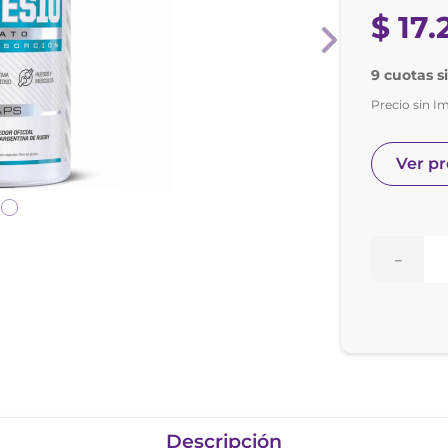
nol
$
17
.
ura
9 cuotas si
Precio sin I
Ver p
－
Descripción