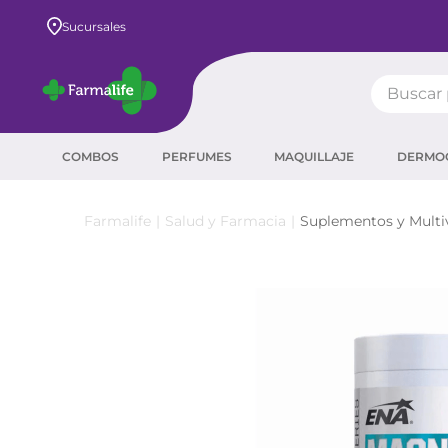
Envío GRATIS a todo el país desde $80.000
Sucursales
Buscar pr
TÉRMIN
COMBOS
PERFUMES
MAQUILLAJE
DERMO
prot
ser
Salud y Farmacia
Suplementos y Multi
crea
sha
prot
agua
corr
masc