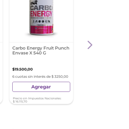
Carbo Energy Fruit Punch
Creatina Monohidrat
Envase X 540 G
Creapure S/Sabor En
X 200 G
$
19
.
500
,
00
$
54
.
000
,
00
6 cuotas sin interés de $ 3250,00
9 cuotas sin interés de $ 6
Agregar
Agregar
Precio sin Impuestos Nacionales:
Precio sin Impuestos Nacionale
$
16
.
115
,
70
$
44
.
628
,
10