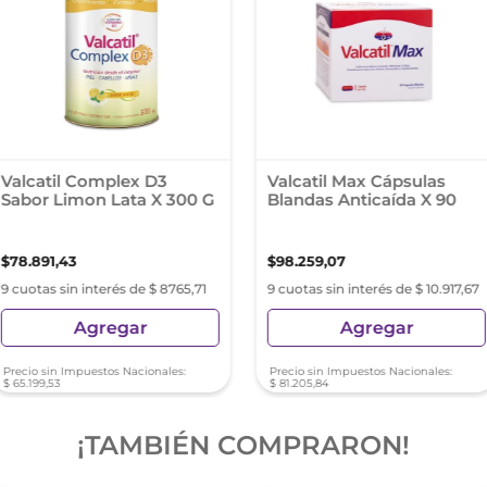
Valcatil Complex D3
Valcatil Max Cápsulas
Sabor Limon Lata X 300 G
Blandas Anticaída X 90
$
78
.
891
,
43
$
98
.
259
,
07
9 cuotas sin interés de $ 8765,71
9 cuotas sin interés de $ 10.917,67
Agregar
Agregar
Precio sin Impuestos Nacionales:
Precio sin Impuestos Nacionales:
$
65
.
199
,
53
$
81
.
205
,
84
¡TAMBIÉN COMPRARON!