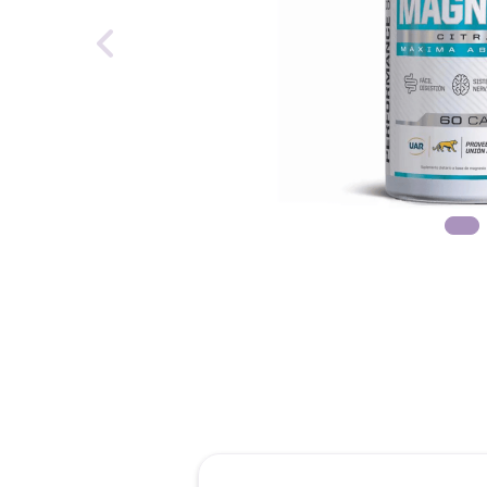
reti
tint