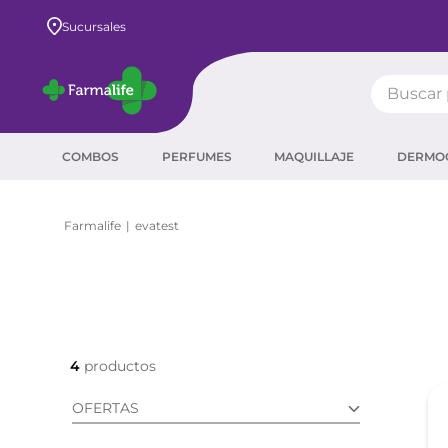
Sucursales
Buscar pr
TÉRMIN
COMBOS
PERFUMES
MAQUILLAJE
DERMO
prot
ser
evatest
sha
crea
prot
agua
4
corr
OFERTAS
másc