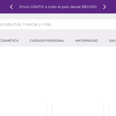
Envío GRATIS a todo el país desde $80.000
oductos, marcas y más...
OS MÁS BUSCADOS
COSMÉTICA
CUIDADO PERSONAL
MATERNIDAD
SAL
ector solar
um
mpoo
tina
eina
 micelar
ector
ara pestañas