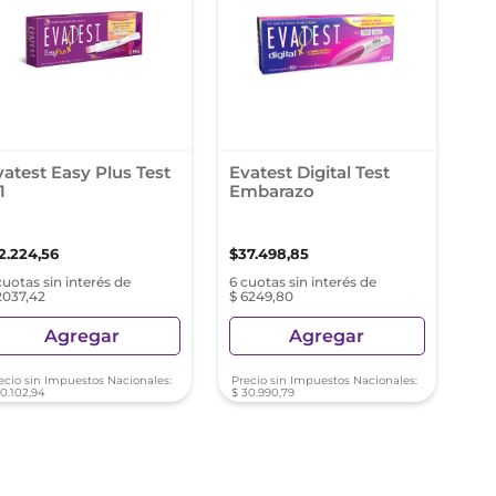
vatest Easy Plus Test
Evatest Digital Test
1
Embarazo
2
.
224
,
56
$
37
.
498
,
85
cuotas sin interés de
6 cuotas sin interés de
2037,42
$ 6249,80
Agregar
Agregar
ecio sin Impuestos Nacionales:
Precio sin Impuestos Nacionales:
10
.
102
,
94
$
30
.
990
,
79