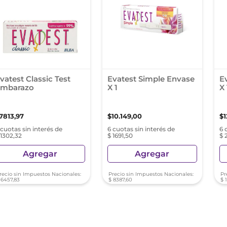
nol
ura
vatest Classic Test
Evatest Simple Envase
E
mbarazo
X 1
X 
7813
,
97
$
10
.
149
,
00
$
1
 cuotas sin interés de
6 cuotas sin interés de
6 
 1302,32
$ 1691,50
$ 
Agregar
Agregar
recio sin Impuestos Nacionales:
Precio sin Impuestos Nacionales:
Pr
6457
,
83
$
8387
,
60
$