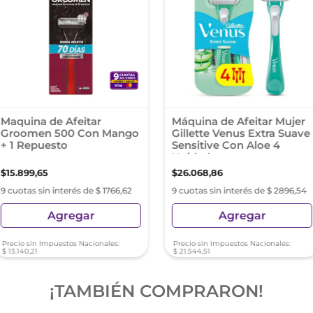
Maquina de Afeitar
Máquina de Afeitar Mujer
Groomen 500 Con Mango
Gillette Venus Extra Suave
+ 1 Repuesto
Sensitive Con Aloe 4
Unidades
$
15
.
899
,
65
$
26
.
068
,
86
9 cuotas sin interés de $ 1766,62
9 cuotas sin interés de $ 2896,54
Agregar
Agregar
Precio sin Impuestos Nacionales:
Precio sin Impuestos Nacionales:
$
13
.
140
,
21
$
21
.
544
,
51
¡TAMBIÉN COMPRARON!