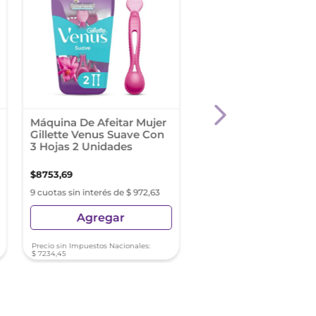
Máquina De Afeitar Mujer
Máquina De Afeitar
Gillette Venus Suave Con
Gillette Proshield Co
3 Hojas 2 Unidades
Cuchillas De Afeitar 1
Unidad
$
8753
,
69
$
46
.
451
,
45
9 cuotas sin interés de $ 972,63
9 cuotas sin interés de $ 51
Agregar
Agregar
Precio sin Impuestos Nacionales:
Precio sin Impuestos Nacionale
$
7234
,
45
$
38
.
389
,
63