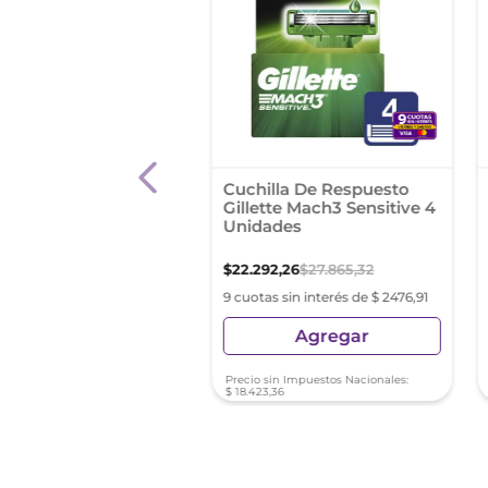
Depilatoria Depimiel
Cuchilla De Respuesto
rlas Pote Vegetal
Gillette Mach3 Sensitive 4
Gr
Unidades
3
,
58
$
22
.
292
,
26
$
27
.
865
,
32
as sin interés de $ 664,84
9 cuotas sin interés de $ 2476,91
Agregar
Agregar
sin Impuestos Nacionales:
Precio sin Impuestos Nacionales:
11
$
18
.
423
,
36