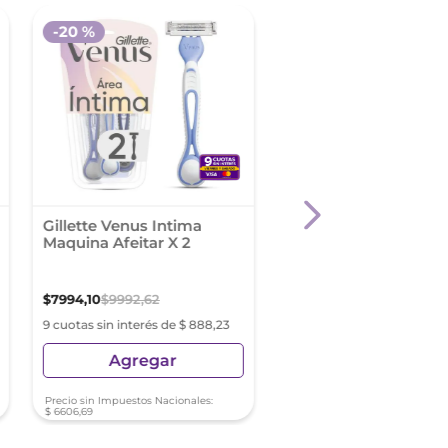
-
20 %
Gillette Venus Intima
Bálsamo After Shave
Maquina Afeitar X 2
Nivea Men Sensitive 
Piel Sensible X 100 M
$
7994
,
10
$
9992
,
62
$
17
.
217
,
78
9 cuotas sin interés de $ 888,23
9 cuotas sin interés de $ 19
Agregar
Agregar
Precio sin Impuestos Nacionales:
Precio sin Impuestos Nacionale
$
6606
,
69
$
14
.
229
,
57