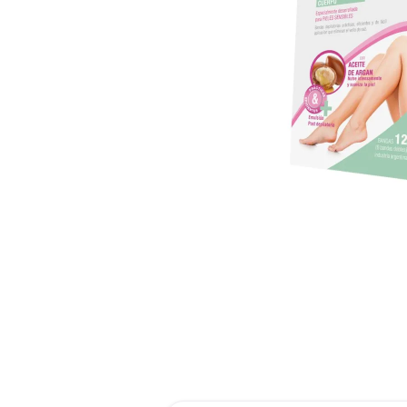
reti
roch