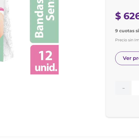
nol
e posay
$
62
9 cuotas s
Precio sin I
Ver p
－