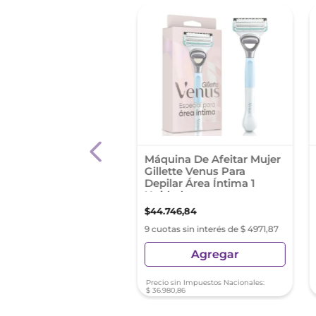
Depilatoria Depimiel
Máquina De Afeitar Mujer
rlas Pote Vegetal
Gillette Venus Para
Gr
Depilar Área Íntima 1
Unidad
3
,
58
$
44
.
746
,
84
as sin interés de $ 664,84
9 cuotas sin interés de $ 4971,87
Agregar
Agregar
sin Impuestos Nacionales:
Precio sin Impuestos Nacionales:
11
$
36
.
980
,
86