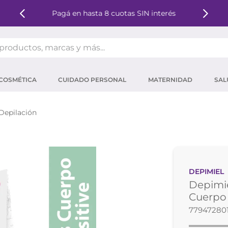
Pagá en hasta 8 cuotas SIN interés
oductos, marcas y más...
OS MÁS BUSCADOS
COSMÉTICA
CUIDADO PERSONAL
MATERNIDAD
SAL
ector solar
um
 Depilación
tina
mpoo
eina
DEPIMIEL
 micelar
Depimie
ector
Cuerpo 
77947280
ara pestañas