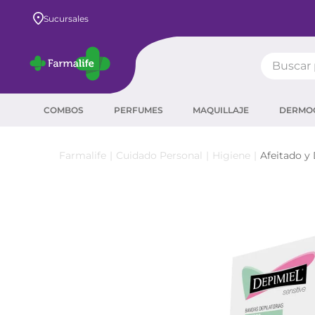
Envío GRATIS a todo el país desde $80.000
Sucursales
Buscar pr
TÉRMIN
COMBOS
PERFUMES
MAQUILLAJE
DERMO
prot
ser
Cuidado Personal
Higiene
Afeitado y
crea
sha
prot
agua
corr
másc