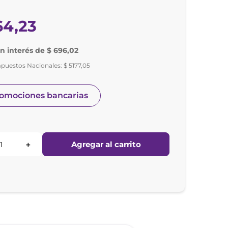
64
,
23
in interés de $ 696,02
mpuestos Nacionales:
$
5177
,
05
romociones bancarias
Agregar al carrito
＋