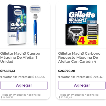
Gillette Mach3 Cuerpo
Gillette Mach3 Carbono
Máquina De Afeitar 1
Repuesto Máquina De
Unidad
Afeitar Con Carbón 4
Unidades
$
17
.
667
,
61
$
26
.
970
,
28
9 cuotas sin interés de $ 1963,06
9 cuotas sin interés de $ 2996,69
Agregar
Agregar
Precio sin Impuestos Nacionales:
Precio sin Impuestos Nacionales:
$
14
.
601
,
33
$
22
.
289
,
49