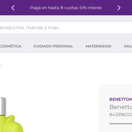
Pagá en hasta 8 cuotas SIN interés
oductos, marcas y más...
OS MÁS BUSCADOS
COSMÉTICA
CUIDADO PERSONAL
MATERNIDAD
SAL
ector solar
um
s
mpoo
tina
eina
BENETTO
 micelar
Benetto
ector
84339820
ara pestañas