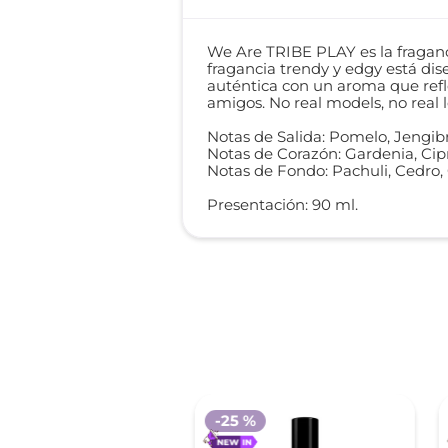
We Are TRIBE PLAY es la fraganci
fragancia trendy y edgy está dis
auténtica con un aroma que reflej
amigos. No real models, no real l
Notas de Salida: Pomelo, Jengibr
Notas de Corazón: Gardenia, Cip
Notas de Fondo: Pachuli, Cedro,
Presentación: 90 ml.
-
25 %