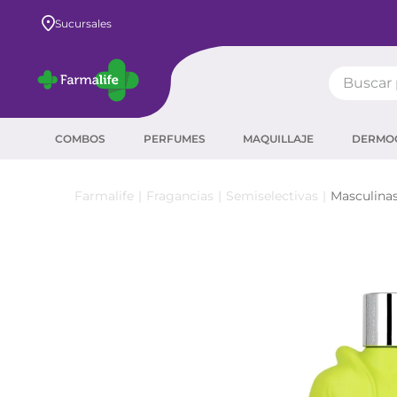
Envío GRATIS a todo el país desde $80.000
Sucursales
Buscar pr
TÉRMIN
COMBOS
PERFUMES
MAQUILLAJE
DERMO
prot
ser
Fragancias
Semiselectivas
Masculina
sha
crea
prot
agua
corr
másc