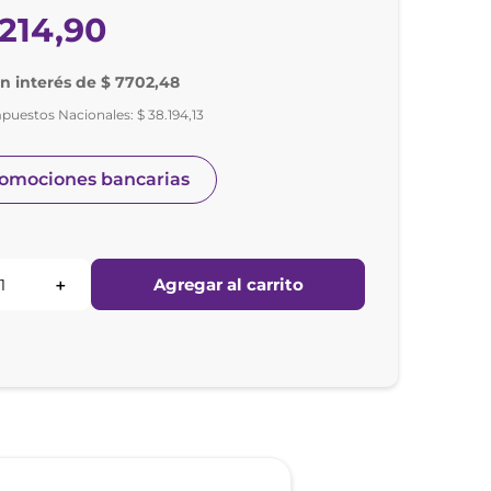
214
,
90
in interés de $ 7702,48
mpuestos Nacionales:
$
38
.
194
,
13
romociones bancarias
Agregar al carrito
＋