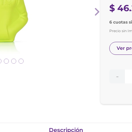
nol
$
46
.
ura
6 cuotas s
Precio sin I
Ver p
－
Descripción