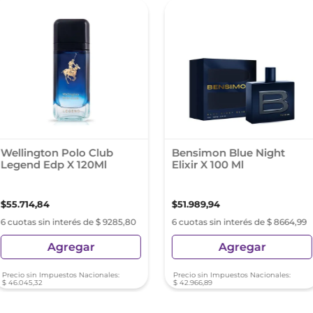
Wellington Polo Club
Bensimon Blue Night
Legend Edp X 120Ml
Elixir X 100 Ml
$
55
.
714
,
84
$
51
.
989
,
94
6 cuotas sin interés de $ 9285,80
6 cuotas sin interés de $ 8664,99
Agregar
Agregar
Precio sin Impuestos Nacionales:
Precio sin Impuestos Nacionales:
$
46
.
045
,
32
$
42
.
966
,
89