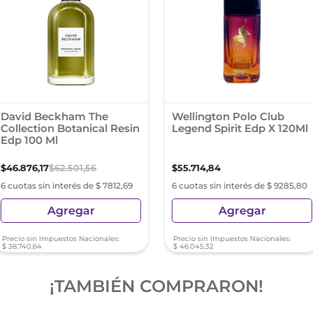
David Beckham The
Wellington Polo Club
Collection Botanical Resin
Legend Spirit Edp X 120Ml
Edp 100 Ml
$
46
.
876
,
17
$
62
.
501
,
56
$
55
.
714
,
84
6 cuotas sin interés de $ 7812,69
6 cuotas sin interés de $ 9285,80
Agregar
Agregar
Precio sin Impuestos Nacionales:
Precio sin Impuestos Nacionales:
$
38
.
740
,
64
$
46
.
045
,
32
¡TAMBIÉN COMPRARON!