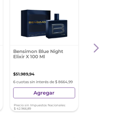
Bensimon Blue Night
Lattafa Asad 100Ml 
Elixir X 100 Ml
Spray
$
51
.
989
,
94
$
105
.
989
,
90
6 cuotas sin interés de $ 8664,99
6 cuotas sin interés de $ 17
Agregar
Agregar
Precio sin Impuestos Nacionales:
Precio sin Impuestos Nacionale
$
42
.
966
,
89
$
87
.
594
,
96