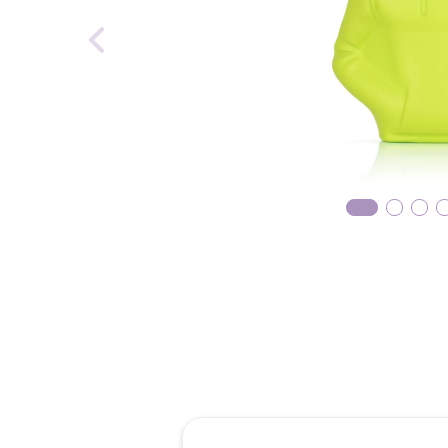
reti
tint