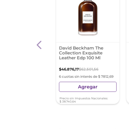
ume Kevin Black Para
David Beckham The
re Edt 60Ml
Collection Exquisite
Leather Edp 100 Ml
99
,
99
$
46
.
876
,
17
$
62
.
501
,
56
s sin interés de $ 3316,66
6 cuotas sin interés de $ 7812,69
Agregar
Agregar
sin Impuestos Nacionales:
Precio sin Impuestos Nacionales:
6
,
27
$
38
.
740
,
64