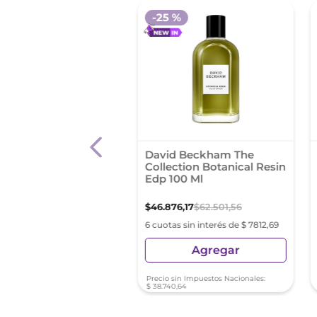
-
25 %
ume Kevin Black Para
David Beckham The
re Edt 60Ml
Collection Botanical Resin
Edp 100 Ml
99
,
99
$
46
.
876
,
17
$
62
.
501
,
56
s sin interés de $ 3316,66
6 cuotas sin interés de $ 7812,69
Agregar
Agregar
sin Impuestos Nacionales:
Precio sin Impuestos Nacionales:
6
,
27
$
38
.
740
,
64