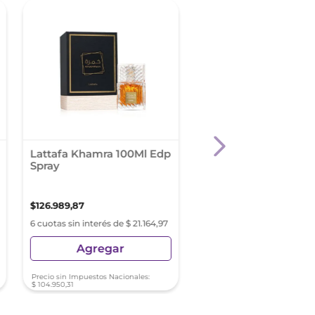
Lattafa Khamra 100Ml Edp
Lattafa Badee Al Ou
Spray
Sublime 100Ml Edp S
$
126
.
989
,
87
$
116
.
689
,
88
6 cuotas sin interés de $ 21.164,97
6 cuotas sin interés de $ 19
Agregar
Agregar
Precio sin Impuestos Nacionales:
Precio sin Impuestos Nacionale
$
104
.
950
,
31
$
96
.
437
,
92