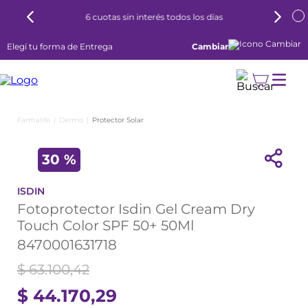
6 cuotas sin interés todos los días
Elegí tu forma de Entrega
Cambiar
Dermo
Protector Solar
30 %
ISDIN
Fotoprotector Isdin Gel Cream Dry
Touch Color SPF 50+ 50Ml
8470001631718
$
63
.
100
,
42
$
44
.
170
,
29