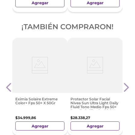
Agregar
Agregar
¡TAMBIÉN COMPRARON!
-
3
ema
Prot
Pomo
Capit
Pigm
40Ml
$
65
.
Eximia Solaire Extreme
Protector Solar Facial
Color+ Fps 50+ X 50Gr
Nivea Sun Ultra Light Daily
Fluid Tono Medio Fps 50+
Para Todo Tipo De Piel X
40 Ml
$
34
.
999
,
86
$
28
.
338
,
27
Agregar
Agregar