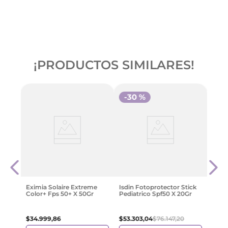
¡PRODUCTOS SIMILARES!
-
30 %
lti
Eucer
Sensi
Tran
$
95
.
Eximia Solaire Extreme
Isdin Fotoprotector Stick
Color+ Fps 50+ X 50Gr
Pediatrico Spf50 X 20Gr
$
34
.
999
,
86
$
53
.
303
,
04
$
76
.
147
,
20