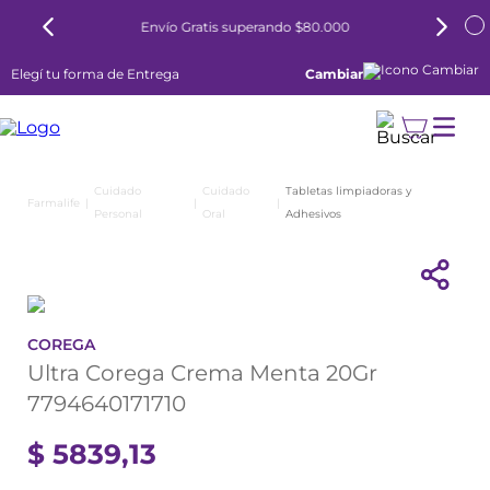
Envío Gratis superando $80.000
Elegí tu forma de Entrega
Cambiar
Cuidado
Cuidado
Tabletas limpiadoras y
Personal
Oral
Adhesivos
COREGA
Ultra Corega Crema Menta 20Gr
7794640171710
$
5839
,
13