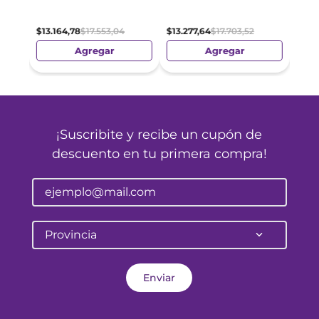
$
12
.
0
$
13
.
164
,
78
$
17
.
553
,
04
$
13
.
277
,
64
$
17
.
703
,
52
Agregar
Agregar
¡Suscribite y recibe un cupón de
descuento en tu primera compra!
Provincia
Enviar