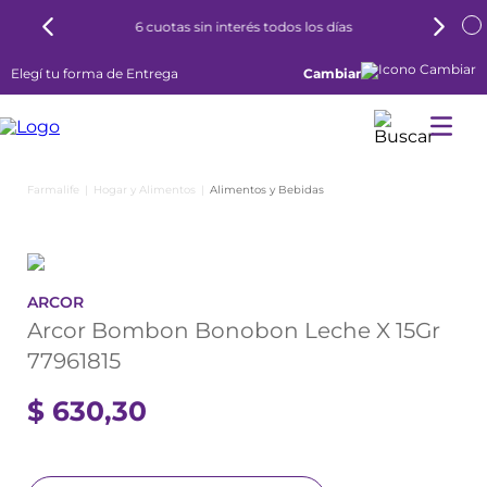
6 cuotas sin interés todos los días
Elegí tu forma de Entrega
Cambiar
Hogar y Alimentos
Alimentos y Bebidas
ARCOR
Arcor Bombon Bonobon Leche X 15Gr
77961815
$
630
,
30