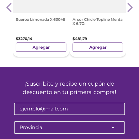
 X
Lech
$
63
Suerox Limonada X 630Ml
Arcor Chicle Topline Menta
X 6.7Gr
$
3270
,
14
$
481
,
79
Agregar
Agregar
¡Suscribite y recibe un cupón de
descuento en tu primera compra!
Provincia