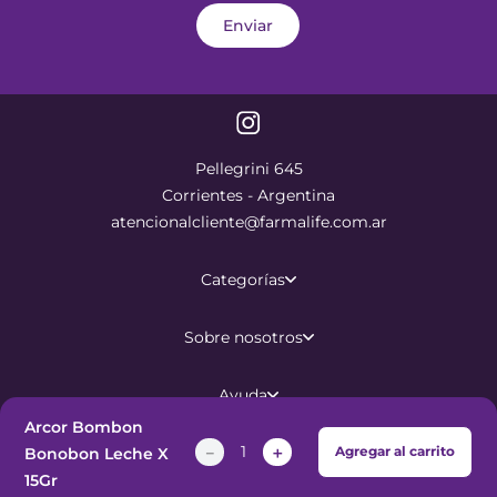
Enviar
Pellegrini 645
Corrientes - Argentina
atencionalcliente@farmalife.com.ar
Categorías
Sobre nosotros
Ayuda
Arcor Bombon
－
＋
Agregar al carrito
Bonobon Leche X
©
2026
Todos los derechos
15Gr
reservados