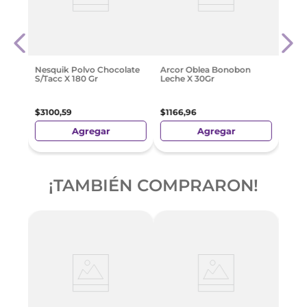
te
Arco
5Gr
Acid
$
655
Nesquik Polvo Chocolate
Arcor Oblea Bonobon
S/Tacc X 180 Gr
Leche X 30Gr
$
3100
,
59
$
1166
,
96
Agregar
Agregar
¡TAMBIÉN COMPRARON!
Arco