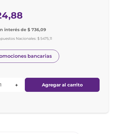
24
,
88
in interés de $ 736,09
mpuestos Nacionales:
$
5475
,
11
romociones bancarias
Agregar al carrito
＋