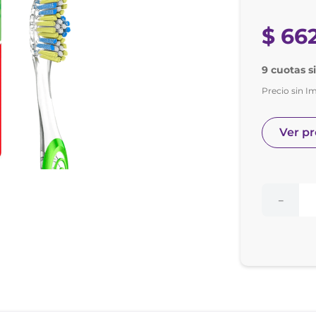
nol
e posay
$
66
9 cuotas s
Precio sin I
Ver p
－