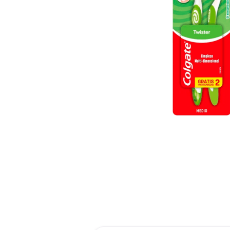
reti
roch