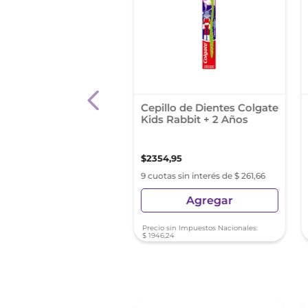
lo Dental Colgate
Cepillo de Dientes Colgate
Suave 2 Unidades
Kids Rabbit + 2 Años
9
,
85
$
2354
,
95
s sin interés de $ 919,98
9 cuotas sin interés de $ 261,66
Agregar
Agregar
sin Impuestos Nacionales:
Precio sin Impuestos Nacionales:
85
$
1946
,
24