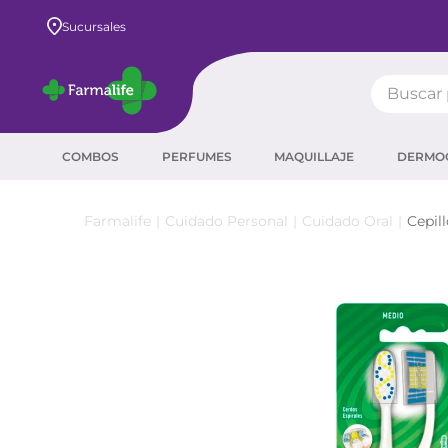
Envío GRATIS a todo el país desde $80.000
Sucursales
Buscar pr
TÉRMIN
COMBOS
PERFUMES
MAQUILLAJE
DERMO
prot
ser
Cuidado Personal
Cuidado Oral
Cepil
crea
sha
prot
agua
corr
másc