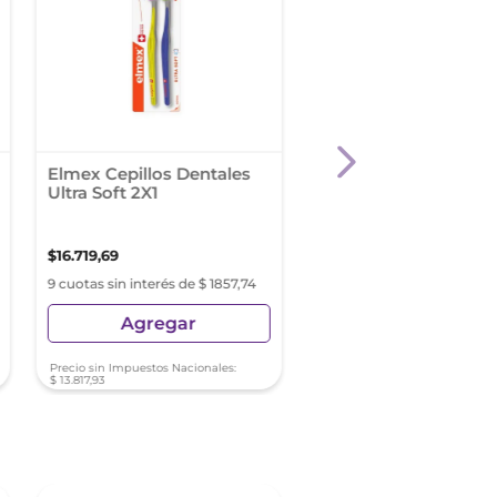
Elmex Cepillos Dentales
Colgate Slim Soft
Ultra Soft 2X1
Advanced Singl Cepil
Dental
$
16
.
719
,
69
$
6791
,
73
9 cuotas sin interés de $ 1857,74
9 cuotas sin interés de $ 7
Agregar
Agregar
Precio sin Impuestos Nacionales:
Precio sin Impuestos Nacionale
$
13
.
817
,
93
$
5613
,
00