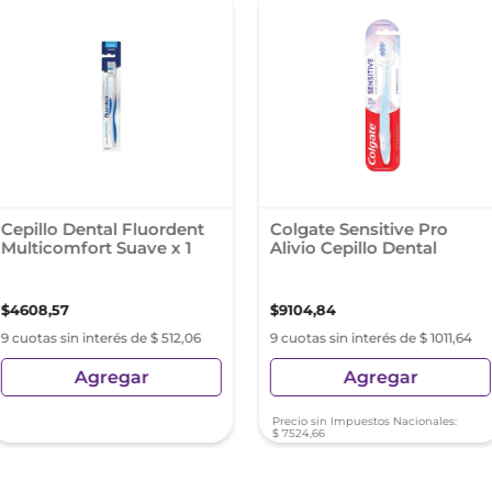
Cepillo Dental Fluordent
Colgate Sensitive Pro
Multicomfort Suave x 1
Alivio Cepillo Dental
$
4608
,
57
$
9104
,
84
9 cuotas sin interés de $ 512,06
9 cuotas sin interés de $ 1011,64
Agregar
Agregar
Precio sin Impuestos Nacionales:
$
7524
,
66