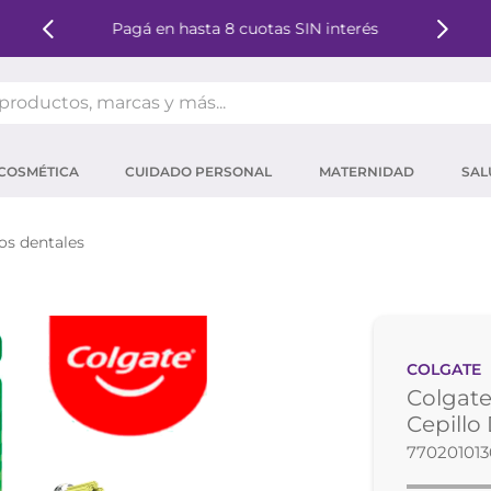
Pagá en hasta 8 cuotas SIN interés
oductos, marcas y más...
OS MÁS BUSCADOS
COSMÉTICA
CUIDADO PERSONAL
MATERNIDAD
SAL
ector solar
um
los dentales
tina
mpoo
eina
COLGATE
 micelar
Colgate
ector
Cepillo
77020101
ara pestañas