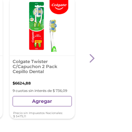
Colgate Twister
Bucal Tac Cepillo De
C/Capuchon 2 Pack
De Ortodoncia Para
Cepillo Dental
Adultos 5680 Soft C
Capuchón.
$
6624
,
88
$
8499
,
01
9 cuotas sin interés de $ 736,09
9 cuotas sin interés de $ 9
Agregar
Agregar
Precio sin Impuestos Nacionales:
Precio sin Impuestos Nacionale
$
5475
,
11
$
7023
,
98