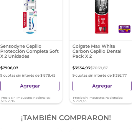
Sensodyne Cepillo
Colgate Max White
Protección Completa Soft
Carbon Cepillo Dental
X 2 Unidades
Pack X 2
$
7906
,
07
$
3534
,
93
$
7069
,
87
9 cuotas sin interés de $ 878,45
9 cuotas sin interés de $ 392,77
Agregar
Agregar
Precio sin Impuestos Nacionales:
Precio sin Impuestos Nacionales:
$
6533
,
94
$
2921
,
43
¡TAMBIÉN COMPRARON!