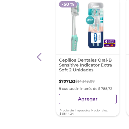
-
50 %
llo Dental Gum
Cepillos Dentales Oral-B
ic Suave 211 Para
Sensitive Indicator Extra
os
Soft 2 Unidades
9
,
22
$
7071
,
53
$
14
.
143
,
07
s sin interés de $ 801,02
9 cuotas sin interés de $ 785,72
Agregar
Agregar
sin Impuestos Nacionales:
Precio sin Impuestos Nacionales:
03
$
5844
,
24