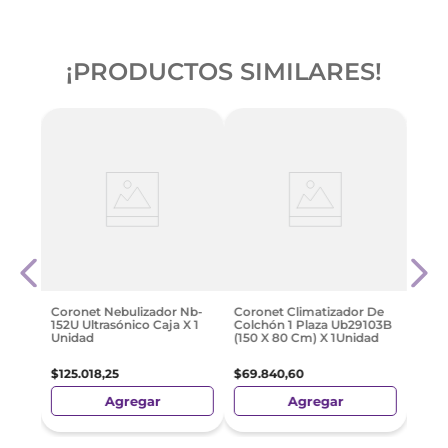
¡PRODUCTOS SIMILARES!
Pistón
Mave
V
Ultr
$
114
.
Coronet Nebulizador Nb-
Coronet Climatizador De
152U Ultrasónico Caja X 1
Colchón 1 Plaza Ub29103B
Unidad
(150 X 80 Cm) X 1Unidad
$
125
.
018
,
25
$
69
.
840
,
60
Agregar
Agregar