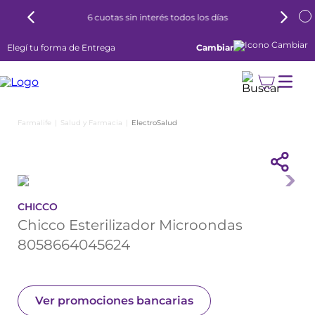
6 cuotas sin interés todos los días
Elegí tu forma de Entrega
Cambiar
Salud y Farmacia
ElectroSalud
CHICCO
Chicco Esterilizador Microondas
8058664045624
Ver promociones bancarias