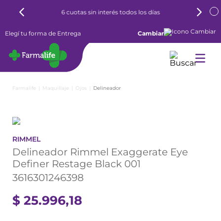
6 cuotas sin interés todos los días
Elegí tu forma de Entrega
Cambiar
Maquillaje
Ojos
Delineador
RIMMEL
Delineador Rimmel Exaggerate Eye
Definer Restage Black 001
3616301246398
$
25
.
996
,
18