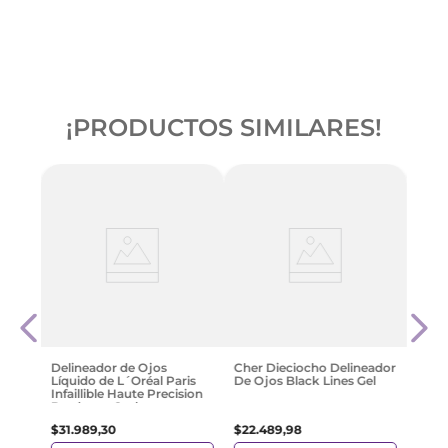
¡PRODUCTOS SIMILARES!
Max
Cher
De O
Mate
$
23
.
Delineador de Ojos
Cher Dieciocho Delineador
Líquido de L´Oréal Paris
De Ojos Black Lines Gel
Infaillible Haute Precision
Bordeaux Cashmere
$
31
.
989
,
30
$
22
.
489
,
98