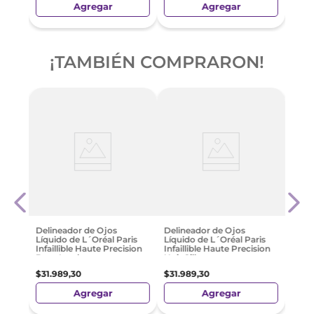
Agregar
Agregar
¡TAMBIÉN COMPRARON!
Cher
jal
Retr
Dura
$
23
.
Delineador de Ojos
Delineador de Ojos
Líquido de L´Oréal Paris
Líquido de L´Oréal Paris
Infaillible Haute Precision
Infaillible Haute Precision
Brun Leather
Noir Silk
$
31
.
989
,
30
$
31
.
989
,
30
Agregar
Agregar