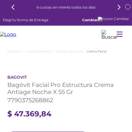
6 cuotas sin interés todos los días
Elegí tu forma de Entrega
Cambiar
Cuidado Personal
Cuidado de la piel
Crema Facial
BAGOVIT
Bagóvit Facial Pro Estructura Crema
Antiage Noche X 55 Gr
7790375268862
$
47
.
369
,
84