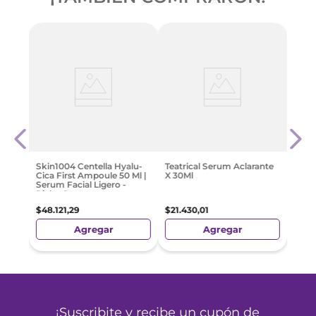
Teat
al 5
200G
$
742
Skin1004 Centella Hyalu-
Teatrical Serum Aclarante
Cica First Ampoule 50 Ml |
X 30Ml
Serum Facial Ligero -
Pieles Secas
$
48
.
121
,
29
$
21
.
430
,
01
Agregar
Agregar
¡Suscribite y recibe un cupón de