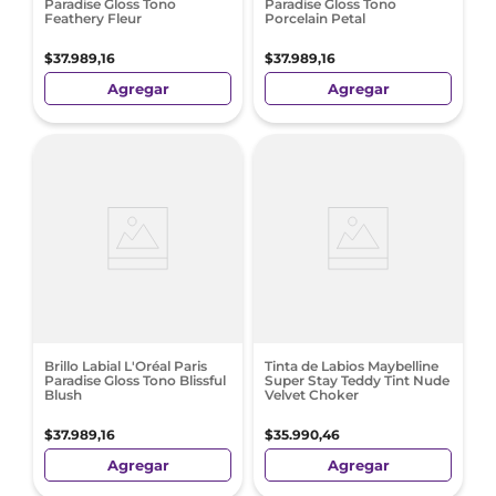
Paradise Gloss Tono
Paradise Gloss Tono
Feathery Fleur
Porcelain Petal
$
37
.
989
,
16
$
37
.
989
,
16
Agregar
Agregar
Brillo Labial L'Oréal Paris
Tinta de Labios Maybelline
Paradise Gloss Tono Blissful
Super Stay Teddy Tint Nude
Blush
Velvet Choker
$
37
.
989
,
16
$
35
.
990
,
46
Agregar
Agregar