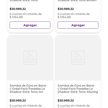
Shadow Stick Tono
Shadow Stick Tono Brown
Magnetic Mauve
Abyss
$
30
.
989
,
32
$
30
.
989
,
32
6 cuotas sin interés de
6 cuotas sin interés de
$ 5164,88
$ 5164,88
Agregar
Agregar
Sombra de Ojos en Barra
Sombra de Ojos en Barra
L'Oréal Paris Paradise Le
L'Oréal Paris Paradise Le
Shadow Stick Tono Ice
Shadow Stick Tono Alluring
Sparkle
Rose
$
30
.
989
,
32
$
30
.
989
,
32
6 cuotas sin interés de
6 cuotas sin interés de