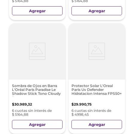
$ 5164,88
$ 5164,88
Agregar
Agregar
Sombra de Ojos en Barra
Protector Solar L'Oreal
L'Oréal Paris Paradise Le
Paris Uv Defender
Shadow Stick Tono Cloudy
Hidratacion Intensa FPS50+
Rose
$
30
.
989
,
32
$
29
.
990
,
75
6 cuotas sin interés de
6 cuotas sin interés de
$ 5164,88
$ 4998,45
Agregar
Agregar