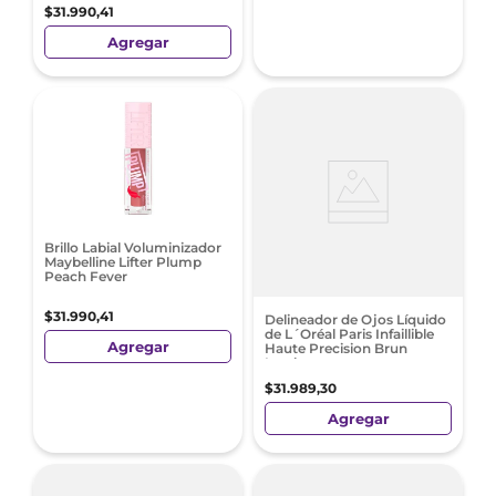
$
31
.
990
,
41
Agregar
Brillo Labial Voluminizador
Maybelline Lifter Plump
Peach Fever
$
31
.
990
,
41
Delineador de Ojos Líquido
de L´Oréal Paris Infaillible
Agregar
Haute Precision Brun
Leather
$
31
.
989
,
30
Agregar