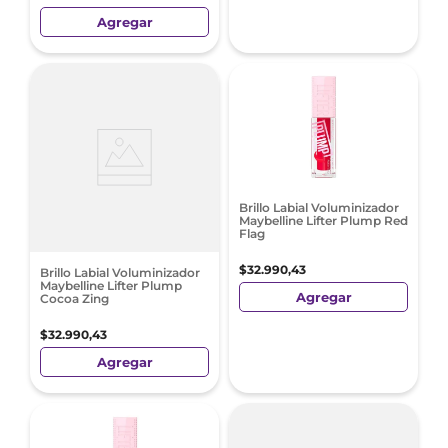
Agregar
Brillo Labial Voluminizador
Maybelline Lifter Plump Red
Flag
$
32
.
990
,
43
Brillo Labial Voluminizador
Maybelline Lifter Plump
Agregar
Cocoa Zing
$
32
.
990
,
43
Agregar