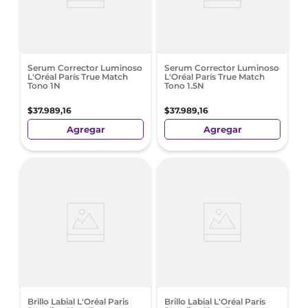
Serum Corrector Luminoso
Serum Corrector Luminoso
L'Oréal París True Match
L'Oréal París True Match
Tono 1N
Tono 1.5N
$
37
.
989
,
16
$
37
.
989
,
16
Agregar
Agregar
Brillo Labial L'Oréal Paris
Brillo Labial L'Oréal Paris