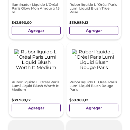
Iluminador Líquido L'Oréal
Rubor líquido L´Oréal Paris
París Glow Mon Amour x 15
Lumi Liquid Blush True
ml
Rose
$
42
.
990
,
00
$
39
.
989
,
12
Agregar
Agregar
Rubor líquido L´Oréal Paris
Rubor líquido L´Oréal Paris
Lumi Liquid Blush Worth It
Lumi Liquid Blush Rouge
Medium
Paris
$
39
.
989
,
12
$
39
.
989
,
12
Agregar
Agregar