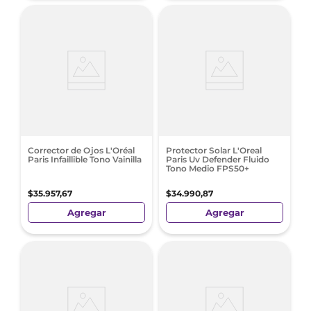
Corrector de Ojos L'Oréal
Protector Solar L'Oreal
Paris Infaillible Tono Vainilla
Paris Uv Defender Fluido
Tono Medio FPS50+
$
35
.
957
,
67
$
34
.
990
,
87
Agregar
Agregar