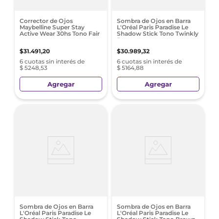
Corrector de Ojos
Sombra de Ojos en Barra
Maybelline Super Stay
L'Oréal Paris Paradise Le
Active Wear 30hs Tono Fair
Shadow Stick Tono Twinkly
Rose
$
31
.
491
,
20
$
30
.
989
,
32
6 cuotas sin interés de
6 cuotas sin interés de
$ 5248,53
$ 5164,88
Agregar
Agregar
Sombra de Ojos en Barra
Sombra de Ojos en Barra
L'Oréal Paris Paradise Le
L'Oréal Paris Paradise Le