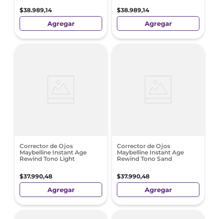
$
38
.
989
,
14
$
38
.
989
,
14
Agregar
Agregar
Corrector de Ojos
Corrector de Ojos
Maybelline Instant Age
Maybelline Instant Age
Rewind Tono Light
Rewind Tono Sand
$
37
.
990
,
48
$
37
.
990
,
48
Agregar
Agregar