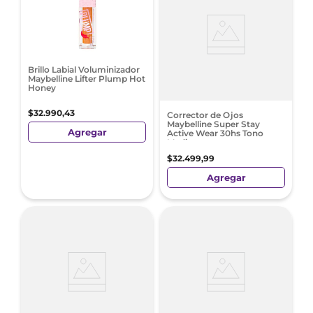
Brillo Labial Voluminizador
Maybelline Lifter Plump Hot
Honey
$
32
.
990
,
43
Corrector de Ojos
Maybelline Super Stay
Agregar
Active Wear 30hs Tono
Medium
$
32
.
499
,
99
Agregar