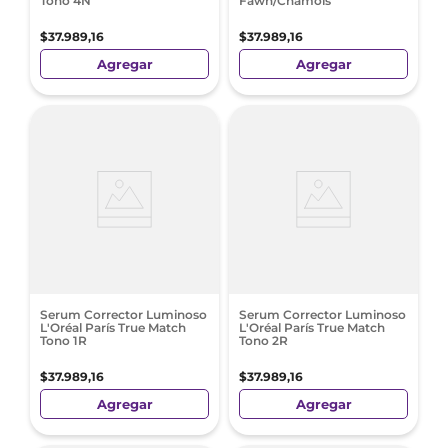
Tono 4N
Fawn/Chamois
$
37
.
989
,
16
$
37
.
989
,
16
Agregar
Agregar
Serum Corrector Luminoso
Serum Corrector Luminoso
L'Oréal París True Match
L'Oréal París True Match
Tono 1R
Tono 2R
$
37
.
989
,
16
$
37
.
989
,
16
Agregar
Agregar