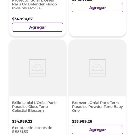
Protector Solar L'Oreal
Paris Uv Defender Fluido
Agregar
Invisible FPS50+
$
34
.
990
,
87
Agregar
Brillo Labial L'Oréal Paris
Bronzer LÓréal Paris Terra
Paradise Gloss Tono
Paradise Powder Tono Baby
Celestial Blossom
One
$
34
.
989
,
22
$
33
.
989
,
26
6 cuotas sin interés de
Agregar
$ 5831,53